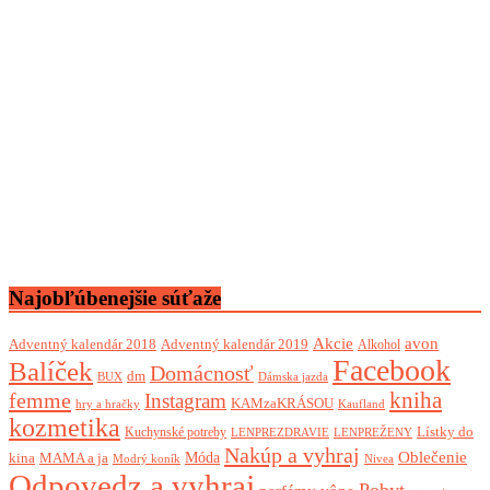
Najobľúbenejšie súťaže
Akcie
avon
Adventný kalendár 2018
Adventný kalendár 2019
Alkohol
Facebook
Balíček
Domácnosť
dm
BUX
Dámska jazda
femme
kniha
Instagram
KAMzaKRÁSOU
Kaufland
hry a hračky
kozmetika
Lístky do
Kuchynské potreby
LENPREZDRAVIE
LENPREŽENY
Nakúp a vyhraj
Oblečenie
Móda
kina
MAMA a ja
Modrý koník
Nivea
Odpovedz a vyhraj
Pobyt