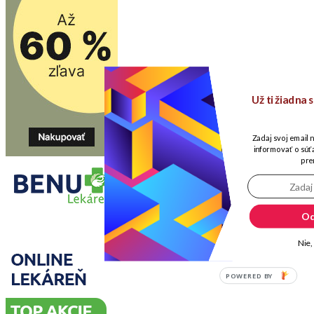
Už ti žiadna
Zadaj svoj email 
informovať o súťa
pre
Od
Nie,