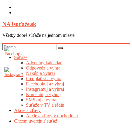
Skip
to
content
NAJsúťaže.sk
Všetky dobré súťaže na jednom mieste
Súťaže
Adventný kalendár
Odpovedz a vyhraj
Nakúp a vyhraj
Predplať si a vyhraj
Facebookuj a vyhraj
Instagramuj a vyhraj
Komentuj a vyhraj
SMSkuj a vyhraj
Súťaže v TV a rádiu
Akcie a zľavy
Akcie a zľavy v obchodoch
Chcem uverejniť súťaž