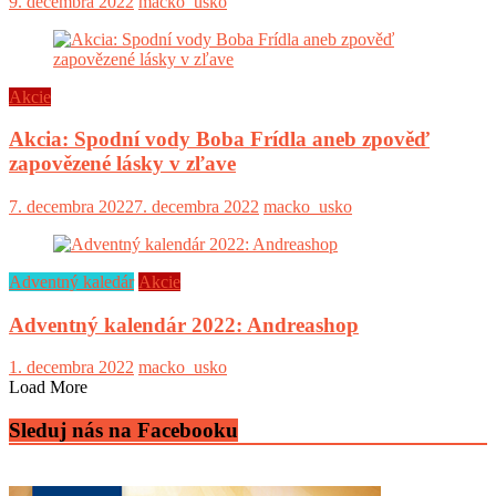
9. decembra 2022
macko_usko
Akcie
Akcia: Spodní vody Boba Frídla aneb zpověď
zapovězené lásky v zľave
7. decembra 2022
7. decembra 2022
macko_usko
Adventný kaledár
Akcie
Adventný kalendár 2022: Andreashop
1. decembra 2022
macko_usko
Load More
Sleduj nás na Facebooku