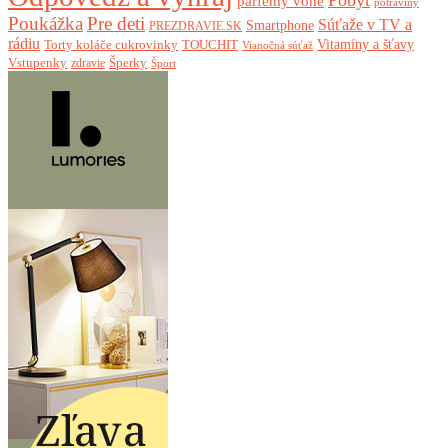
parfémy vône
potraviny
Poukážka
Pre deti
Súťaže v TV a
Smartphone
PREZDRAVIE.SK
rádiu
Torty koláče cukrovinky
Vitamíny a šťavy
TOUCHIT
Vianočná súťaž
Vstupenky
Šperky
zdravie
Šport