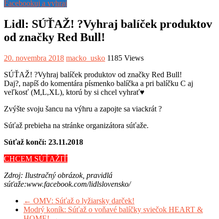
Facebookuj a vyhraj
Lidl: SÚŤAŽ! ?Vyhraj balíček produktov
od značky Red Bull!
20. novembra 2018
macko_usko
1185 Views
SÚŤAŽ!
?
Vyhraj balíček produktov od značky Red Bull!
Daj
?
, napíš do komentára písmenko balíčka a pri balíčku C aj
veľkosť (M,L,XL), ktorú by si chcel vyhrať
♥️
Zvýšte svoju šancu na výhru a zapojte sa viackrát
?
Súťaž prebieha na stránke organizátora súťaže.
Súťaž končí: 23.11.2018
CHCEM SÚŤAŽIŤ
Zdroj: Ilustračný obrázok, pravidlá
súťaže:www.facebook.com/lidlslovensko/
←
OMV: Súťaž o lyžiarsky darček!
Modrý koník: Súťaž o voňavé balíčky sviečok HEART &
HOME!
→