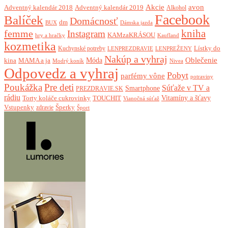
Akcie
avon
Adventný kalendár 2018
Adventný kalendár 2019
Alkohol
Facebook
Balíček
Domácnosť
dm
BUX
Dámska jazda
femme
kniha
Instagram
KAMzaKRÁSOU
Kaufland
hry a hračky
kozmetika
Lístky do
Kuchynské potreby
LENPREZDRAVIE
LENPREŽENY
Nakúp a vyhraj
Oblečenie
Móda
kina
MAMA a ja
Modrý koník
Nivea
Odpovedz a vyhraj
Pobyt
parfémy vône
potraviny
Poukážka
Pre deti
Súťaže v TV a
Smartphone
PREZDRAVIE.SK
rádiu
Torty koláče cukrovinky
Vitamíny a šťavy
TOUCHIT
Vianočná súťaž
Vstupenky
Šperky
zdravie
Šport