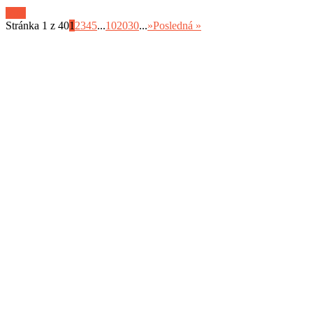
Viac
Stránka 1 z 40
1
2
3
4
5
...
10
20
30
...
»
Posledná »