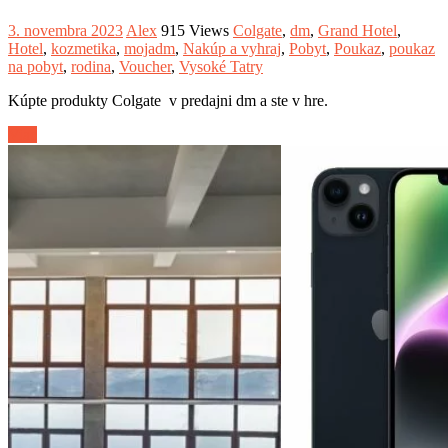
3. novembra 2023
Alex
915 Views
Colgate
,
dm
,
Grand Hotel
,
Hotel
,
kozmetika
,
mojadm
,
Nakúp a vyhraj
,
Pobyt
,
Poukaz
,
poukaz
na pobyt
,
rodina
,
Voucher
,
Vysoké Tatry
Kúpte produkty Colgate v predajni dm a ste v hre.
Viac