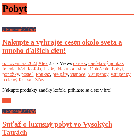
Pobyt
Ukončené súťaže
Nakúpte a vyhrajte cestu okolo sveta a
mnoho ďalších cien!
6. novembra 2023
Alex
2517 Views
darček
,
darčekový poukaz
,
fotenie
,
kód
,
Kofola
,
Lístky
,
Nakúp a vyhraj
,
Oblečenie
,
Pobyt
,
ponožky
,
posteľ
,
Poukaz
,
pre páry
,
vianoce
,
Vstupenky
,
vstupenky
na letný festival
,
Zľava
Nakúpte produkty značky kofola, prihláste sa a ste v hre!
Viac
Ukončené súťaže
Súťaž o luxusný pobyt vo Vysokých
Tatrách