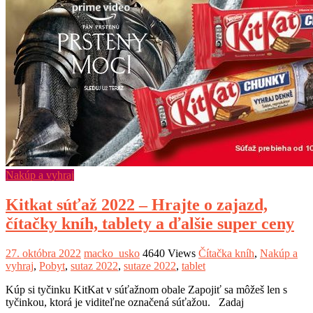
Nakúp a vyhraj
Kitkat súťaž 2022 – Hrajte o zajazd,
čítačky kníh, tablety a ďalšie super ceny
27. októbra 2022
macko_usko
4640 Views
Čítačka kníh
,
Nakúp a
vyhraj
,
Pobyt
,
sutaz 2022
,
sutaze 2022
,
tablet
Kúp si tyčinku KitKat v súťažnom obale Zapojiť sa môžeš len s
tyčinkou, ktorá je viditeľne označená súťažou. Zadaj