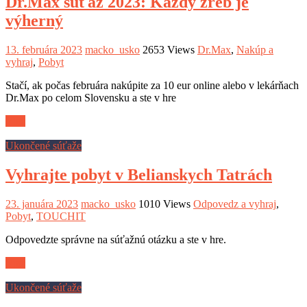
Dr.Max súťaž 2023: Každý žreb je
výherný
13. februára 2023
macko_usko
2653 Views
Dr.Max
,
Nakúp a
vyhraj
,
Pobyt
Stačí, ak počas februára nakúpite za 10 eur online alebo v lekárňach
Dr.Max po celom Slovensku a ste v hre
Viac
Ukončené súťaže
Vyhrajte pobyt v Belianskych Tatrách
23. januára 2023
macko_usko
1010 Views
Odpovedz a vyhraj
,
Pobyt
,
TOUCHIT
Odpovedzte správne na súťažnú otázku a ste v hre.
Viac
Ukončené súťaže