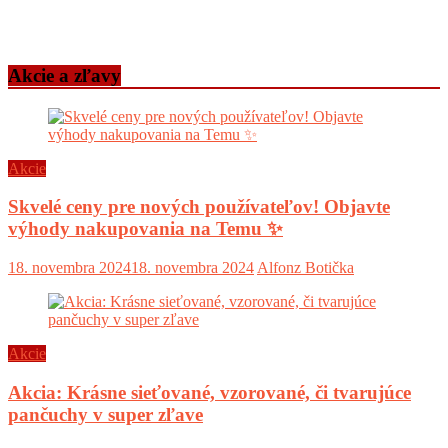
Akcie a zľavy
Akcie
Skvelé ceny pre nových používateľov! Objavte
výhody nakupovania na Temu ✨
18. novembra 2024
18. novembra 2024
Alfonz Botička
Akcie
Akcia: Krásne sieťované, vzorované, či tvarujúce
pančuchy v super zľave