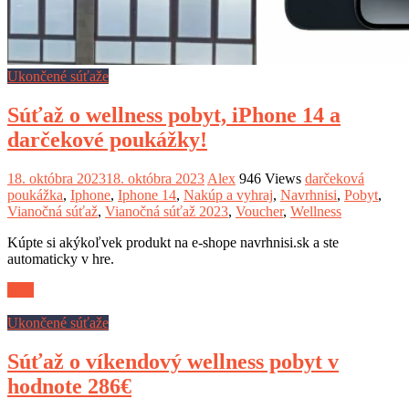
Ukončené súťaže
Súťaž o wellness pobyt, iPhone 14 a
darčekové poukážky!
18. októbra 2023
18. októbra 2023
Alex
946 Views
darčeková
poukážka
,
Iphone
,
Iphone 14
,
Nakúp a vyhraj
,
Navrhnisi
,
Pobyt
,
Vianočná súťaž
,
Vianočná súťaž 2023
,
Voucher
,
Wellness
Kúpte si akýkoľvek produkt na e-shope navrhnisi.sk a ste
automaticky v hre.
Viac
Ukončené súťaže
Súťaž o víkendový wellness pobyt v
hodnote 286€