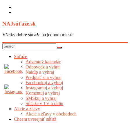
Skip
to
content
NAJsúťaže.sk
Všetky dobré súťaže na jednom mieste
Súťaže
Adventný kalendár
Odpovedz a vyhraj
Nakúp a vyhraj
Predplať si a vyhraj
Facebookuj a vyhraj
Instagramuj a vyhraj
Komentuj a vyhraj
SMSkuj a vyhraj
Súťaže v TV a rádiu
Akcie a zľavy
Akcie a zľavy v obchodoch
Chcem uverejniť súťaž