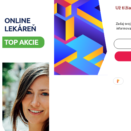
Už ti ž
Zadaj svoj
informova