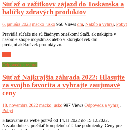
Súťaž o zážitkový zájazd do Toskánska a
balíčky zdravých produktov
6. januára 2023
macko_usko
966 Views
dm
,
Nakúp a vyhraj
,
Pobyt
Pravidlá súťaže nie sú žiadnym orieškom! Stačí, ak nakúpite v
našom e-shope mojadm.sk alebo v ktorejkoľvek dm
predajni akékoľvek produkty zn.
Viac
Odpovedz a vyhraj
Súťaž Najkrajšia záhrada 2022: Hlasujte
za svojho favorita a vyhrajte zaujímavé
ceny
18. novembra 2022
macko_usko
997 Views
Odpovedz a vyhraj
,
Pobyt
Hlasovanie na webe potrvá od 14.11.2022 do 15.12.2022.
Nezabudnite si prečítať kompletné súťažné podmienky. Ceny pre