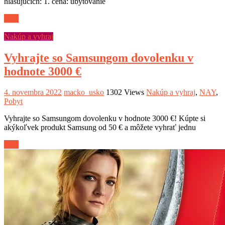
hlasujúcich: 1. cena: ubytovanie
Viac
Nakúp a vyhraj
Vyhrajte so Samsungom dovolenku v
hodnote 3000 €
4. novembra 2022
macko_usko
1302 Views
Nakúp a vyhraj
,
NAY
,
Pobyt
Vyhrajte so Samsungom dovolenku v hodnote 3000 €! Kúpte si
akýkoľvek produkt Samsung od 50 € a môžete vyhrať jednu
Viac