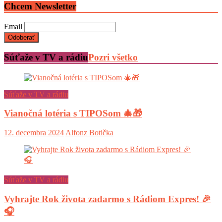
Chcem Newsletter
Email
Súťaže v TV a rádiu
Pozri všetko
Súťaže v TV a rádiu
Vianočná lotéria s TIPOSom 🎄🎁
12. decembra 2024
Alfonz Botička
Súťaže v TV a rádiu
Vyhrajte Rok života zadarmo s Rádiom Expres! 🎉
🎧