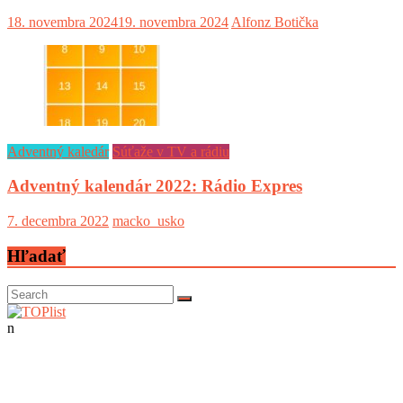
18. novembra 2024
19. novembra 2024
Alfonz Botička
Adventný kaledár
Súťaže v TV a rádiu
Adventný kalendár 2022: Rádio Expres
7. decembra 2022
macko_usko
Hľadať
n