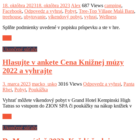
18. októbra 2023
18. októbra 2023
Alex
687 Views
camping
,
Facebook
,
Odpovedz a vyhraj
,
Pobyt
,
Tree-Top Village Malá Bara
,
treehouse
,
ubytovanie
,
víkendový pobyt
,
vyhraj
,
Wellness
Splňte podmienky uvedené v popisku príspevku a ste v hre.
Viac
Ukončené súťaže
Hlasujte v ankete Cena Knižnej múzy
2022 a vyhrajte
3. marca 2023
macko_usko
3016 Views
Odpovedz a vyhraj
,
Panta
Rhei
,
Pobyt
,
Poukážka
Vyhrať môžete víkendový pobyt v Grand Hotel Kempinski High
Tatras so vstupom do ZION SPA či poukážky na nákup knižiek v
Viac
Ukončené súťaže