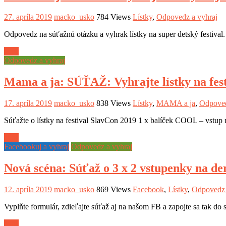
27. apríla 2019
macko_usko
784 Views
Lístky
,
Odpovedz a vyhraj
Odpovedz na súťažnú otázku a vyhrak lístky na super detský festival.
Viac
Odpovedz a vyhraj
Mama a ja: SÚŤAŽ: Vyhrajte lístky na fes
17. apríla 2019
macko_usko
838 Views
Lístky
,
MAMA a ja
,
Odpoved
Súťažte o lístky na festival SlavCon 2019 1 x balíček COOL – vstup n
Viac
Facebookuj a vyhraj
Odpovedz a vyhraj
Nová scéna: Súťaž o 3 x 2 vstupenky na d
12. apríla 2019
macko_usko
869 Views
Facebook
,
Lístky
,
Odpovedz 
Vyplňte formulár, zdieľajte súťaž aj na našom FB a zapojte sa tak do
Viac