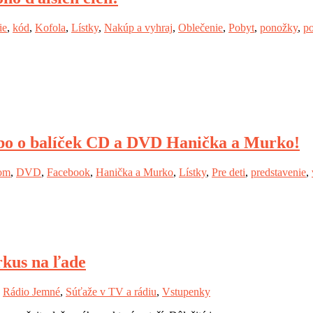
ie
,
kód
,
Kofola
,
Lístky
,
Nakúp a vyhraj
,
Oblečenie
,
Pobyt
,
ponožky
,
po
ebo o balíček CD a DVD Hanička a Murko!
om
,
DVD
,
Facebook
,
Hanička a Murko
,
Lístky
,
Pre deti
,
predstavenie
,
rkus na ľade
,
Rádio Jemné
,
Súťaže v TV a rádiu
,
Vstupenky