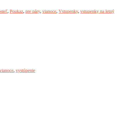
steľ
,
Poukaz
,
pre páry
,
vianoce
,
Vstupenky
,
vstupenky na letný
vianoce
,
vystúpenie