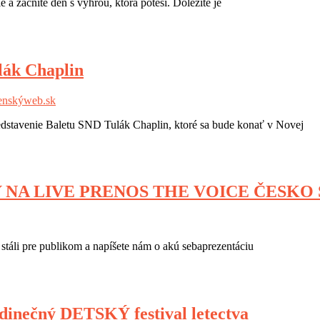
e a začnite deň s výhrou, ktorá poteší. Dôležité je
lák Chaplin
enskýweb.sk
redstavenie Baletu SND Tulák Chaplin, ktoré sa bude konať v Novej
Y NA LIVE PRENOS THE VOICE ČESKO 
bo stáli pre publikom a napíšete nám o akú sebaprezentáciu
dinečný DETSKÝ festival letectva