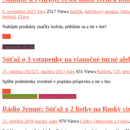
6. novembra 2023
Alex
2517 Views
darček
,
darčekový poukaz
,
foten
festival
,
Zľava
Nakúpte produkty značky kofola, prihláste sa a ste v hre!
Viac
Ukončené súťaže
Súťaž o 3 vstupenky na vianočné turné al
25. októbra 2023
25. októbra 2023
Alex
651 Views
Balíček
,
CD
,
deť
Splňte podmienky uvedené v popisku príspevku a ste v hre.
Viac
Odpovedz a vyhraj
Súťaže v TV a rádiu
Rádio Jemné: Súťaž o 2 lístky na Ruský ci
21. októbra 2019
macko_usko
979 Views
Lístky
,
Odpovedz a vyhraj