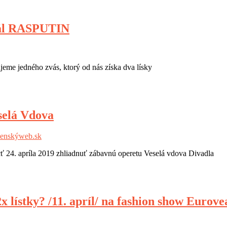
ikál RASPUTIN
me jedného zvás, ktorý od nás získa dva lísky
selá Vdova
enskýweb.sk
 24. apríla 2019 zhliadnuť zábavnú operetu Veselá vdova Divadla
2x lístky? /11. apríl/ na fashion show Euro