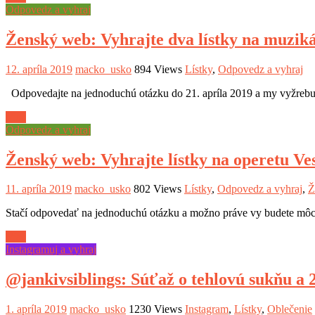
Odpovedz a vyhraj
Ženský web: Vyhrajte dva lístky na muz
12. apríla 2019
macko_usko
894 Views
Lístky
,
Odpovedz a vyhraj
Odpovedajte na jednoduchú otázku do 21. apríla 2019 a my vyžrebuje
Viac
Odpovedz a vyhraj
Ženský web: Vyhrajte lístky na operetu Ve
11. apríla 2019
macko_usko
802 Views
Lístky
,
Odpovedz a vyhraj
,
Ž
Stačí odpovedať na jednoduchú otázku a možno práve vy budete môcť
Viac
Instagramuj a vyhraj
@jankivsiblings: Súťaž o tehlovú sukňu a 
1. apríla 2019
macko_usko
1230 Views
Instagram
,
Lístky
,
Oblečenie