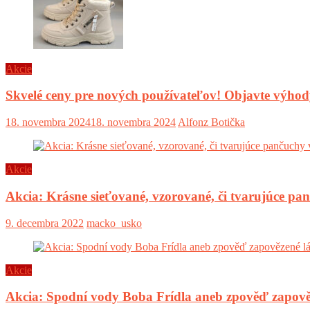
Akcie
Skvelé ceny pre nových používateľov! Objavte výh
18. novembra 2024
18. novembra 2024
Alfonz Botička
Akcie
Akcia: Krásne sieťované, vzorované, či tvarujúce pa
9. decembra 2022
macko_usko
Akcie
Akcia: Spodní vody Boba Frídla aneb zpověď zapově