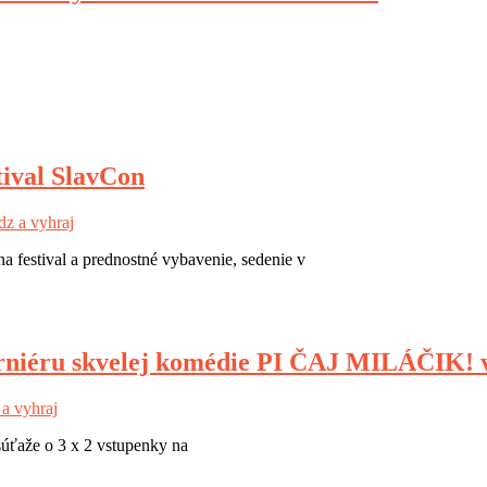
tival SlavCon
z a vyhraj
a festival a prednostné vybavenie, sedenie v
erniéru skvelej komédie PI ČAJ MILÁČIK! v 
a vyhraj
 súťaže o 3 x 2 vstupenky na