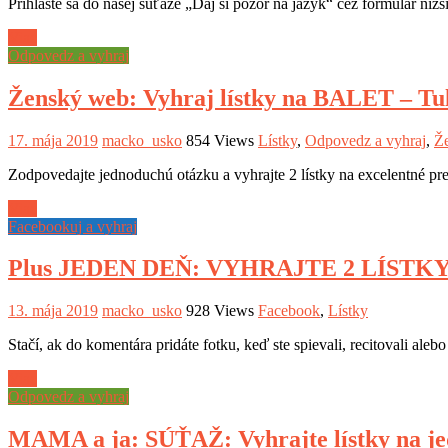
Prihláste sa do našej súťaže „Daj si pozor na jazyk“ cez formulár nižši
Viac
Odpovedz a vyhraj
Ženský web: Vyhraj lístky na BALET – Tu
17. mája 2019
macko_usko
854 Views
Lístky
,
Odpovedz a vyhraj
,
Ž
Zodpovedajte jednoduchú otázku a vyhrajte 2 lístky na excelentné p
Viac
Facebookuj a vyhraj
Plus JEDEN DEŇ: VYHRAJTE 2 LÍSTK
13. mája 2019
macko_usko
928 Views
Facebook
,
Lístky
Stačí, ak do komentára pridáte fotku, keď ste spievali, recitovali ale
Viac
Odpovedz a vyhraj
MAMA a ja: SÚŤAŽ: Vyhrajte lístky na je