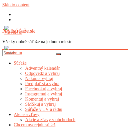
Skip to content
NAJsúťaže.sk
Všetky dobré súťaže na jednom mieste
Súťaže
Adventný kalendár
Odpovedz a vyhraj
Nakúp a vyhraj
Predplať si a vyhraj
Facebookuj a vyhraj
Instagramuj a vyhraj
Komentuj a vyhraj
SMSkuj a vyhraj
Súťaže v TV a rádiu
Akcie a zľavy
Akcie a zľavy v obchodoch
Chcem uverejniť súťaž