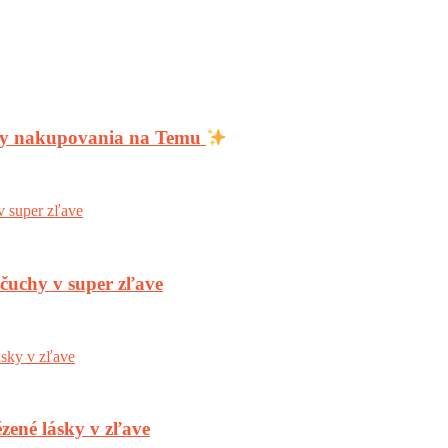
ody nakupovania na Temu
nčuchy v super zľave
zené lásky v zľave