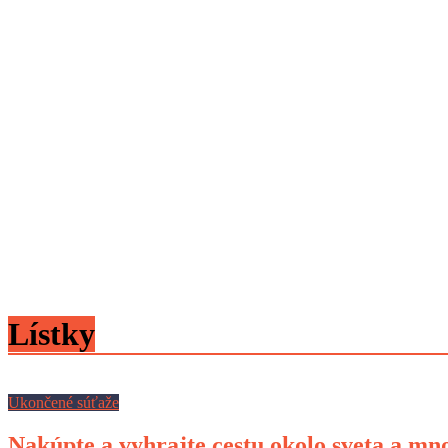
Lístky
Ukončené súťaže
Nakúpte a vyhrajte cestu okolo sveta a mn