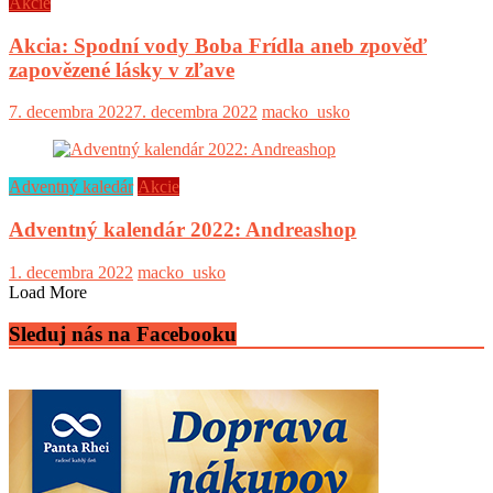
Akcie
Akcia: Spodní vody Boba Frídla aneb zpověď
zapovězené lásky v zľave
7. decembra 2022
7. decembra 2022
macko_usko
Adventný kaledár
Akcie
Adventný kalendár 2022: Andreashop
1. decembra 2022
macko_usko
Load More
Sleduj nás na Facebooku