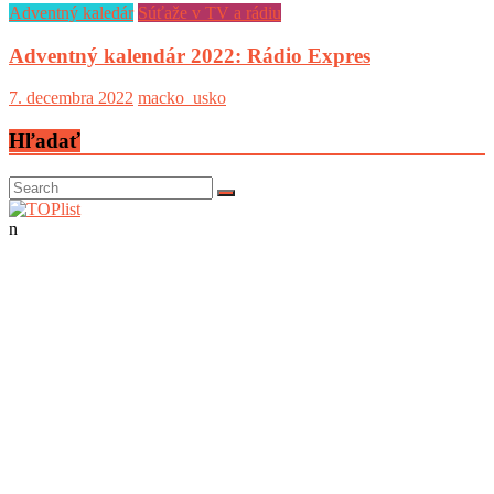
Adventný kaledár
Súťaže v TV a rádiu
Adventný kalendár 2022: Rádio Expres
7. decembra 2022
macko_usko
Hľadať
n