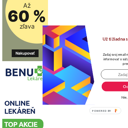
Už ti žiadna
Zadaj svoj email 
informovať o súťa
pre
Od
Nie,