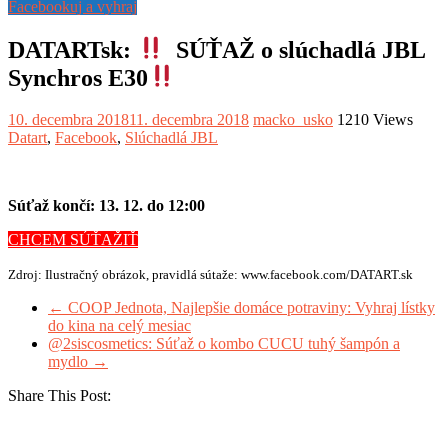
Facebookuj a vyhraj
DATARTsk:
SÚŤAŽ o slúchadlá JBL
Synchros E30
10. decembra 2018
11. decembra 2018
macko_usko
1210 Views
Datart
,
Facebook
,
Slúchadlá JBL
Súťaž končí:
13. 12. do 12:00
CHCEM SÚŤAŽIŤ
Zdroj: Ilustračný obrázok, pravidlá sútaže: www.facebook.com/DATART.sk
←
COOP Jednota, Najlepšie domáce potraviny: Vyhraj lístky
do kina na celý mesiac
@2siscosmetics: Súťaž o kombo CUCU tuhý šampón a
mydlo
→
Share This Post: