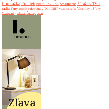
Poukážka
Pre deti
Súťaže v TV a
Smartphone
PREZDRAVIE.SK
rádiu
Torty koláče cukrovinky
Vitamíny a šťavy
TOUCHIT
Vianočná súťaž
Vstupenky
Šperky
zdravie
Šport