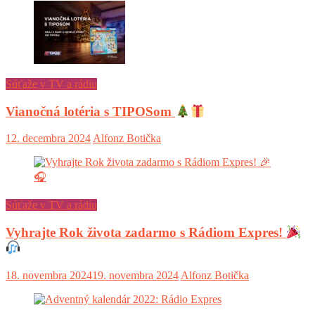
Súťaže v TV a rádiu
Vianočná lotéria s TIPOSom
12. decembra 2024
Alfonz Botička
Súťaže v TV a rádiu
Vyhrajte Rok života zadarmo s Rádiom Expres!
18. novembra 2024
19. novembra 2024
Alfonz Botička