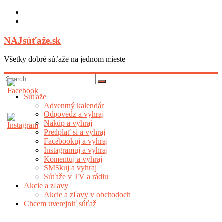
Skip
to
content
NAJsúťaže.sk
Všetky dobré súťaže na jednom mieste
Súťaže
Adventný kalendár
Odpovedz a vyhraj
Nakúp a vyhraj
Predplať si a vyhraj
Facebookuj a vyhraj
Instagramuj a vyhraj
Komentuj a vyhraj
SMSkuj a vyhraj
Súťaže v TV a rádiu
Akcie a zľavy
Akcie a zľavy v obchodoch
Chcem uverejniť súťaž