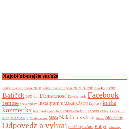
Najobľúbenejšie súťaže
Akcie
avon
Adventný kalendár 2018
Adventný kalendár 2019
Alkohol
Facebook
Balíček
Domácnosť
dm
BUX
Dámska jazda
femme
kniha
Instagram
KAMzaKRÁSOU
Kaufland
hry a hračky
kozmetika
Lístky do
Kuchynské potreby
LENPREZDRAVIE
LENPREŽENY
Nakúp a vyhraj
Oblečenie
Móda
kina
MAMA a ja
Modrý koník
Nivea
Odpovedz a vyhraj
Pobyt
parfémy vône
potraviny