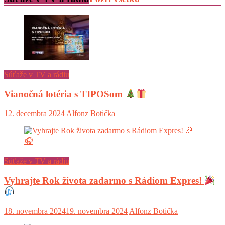
Súťaže v TV a rádiu
Vianočná lotéria s TIPOSom
12. decembra 2024
Alfonz Botička
Súťaže v TV a rádiu
Vyhrajte Rok života zadarmo s Rádiom Expres!
18. novembra 2024
19. novembra 2024
Alfonz Botička