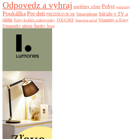
Odpovedz a vyhraj
Pobyt
parfémy vône
potraviny
Poukážka
Pre deti
Súťaže v TV a
Smartphone
PREZDRAVIE.SK
rádiu
Torty koláče cukrovinky
Vitamíny a šťavy
TOUCHIT
Vianočná súťaž
Vstupenky
Šperky
zdravie
Šport