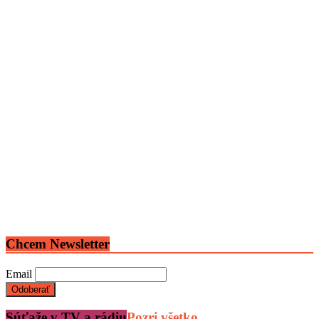
Chcem Newsletter
Email
Súťaže v TV a rádiu
Pozri všetko