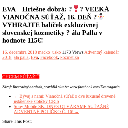
EVA – Hriešne dobrá: ?
? VEĽKÁ
VIANOČNÁ SÚŤAŽ, 16. DEŇ ?
VYHRAJTE balíček exkluzívnej
slovenskej kozmetiky ? ála Palla v
hodnote 115€!
16. decembra 2018
macko_usko
1173 Views
Adventný kalendár
2018
,
ala palla
,
Eva
,
Facebook
,
kozmetika
CHCEM SÚŤAŽIŤ
Zdroj: Ilustračný obrázok, pravidlá sútaže: www.facebook.com/Evamagazin
←
Bývaj s nami: Vianočná súťaž o dve luxusné drevené
jedálenské stoličky CRIS
Sony Mobile SK: DNES OTVÁRAME SÚŤAŽNÉ
ADVENTNÉ POLÍČKO Č. 16!
→
Share This Post: