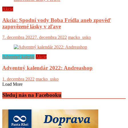
Akcie
Akcia: Spodní vody Boba Frídla aneb zpověď
zapovězené lásky v zľave
7. decembra 2022
7. decembra 2022
macko_usko
Adventný kaledár
Akcie
Adventný kalendár 2022: Andreashop
1. decembra 2022
macko_usko
Load More
Sleduj nás na Facebooku