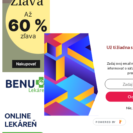
Už ti žiadna
Zadaj svoj email 
informovať o súťa
pre
Od
Nie,