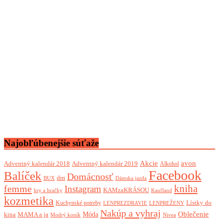
Najobľúbenejšie súťaže
Akcie
avon
Adventný kalendár 2018
Adventný kalendár 2019
Alkohol
Facebook
Balíček
Domácnosť
dm
BUX
Dámska jazda
femme
kniha
Instagram
KAMzaKRÁSOU
Kaufland
hry a hračky
kozmetika
Lístky do
Kuchynské potreby
LENPREZDRAVIE
LENPREŽENY
Nakúp a vyhraj
Oblečenie
Móda
kina
MAMA a ja
Modrý koník
Nivea