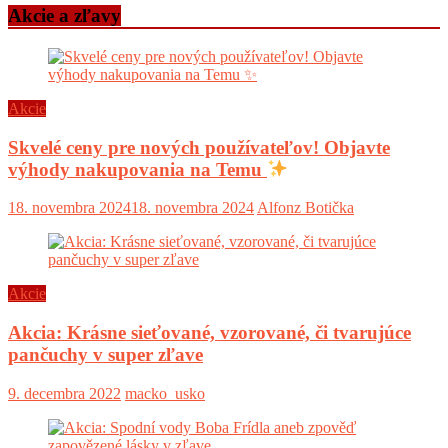
Akcie a zľavy
Akcie
Skvelé ceny pre nových používateľov! Objavte
výhody nakupovania na Temu
18. novembra 2024
18. novembra 2024
Alfonz Botička
Akcie
Akcia: Krásne sieťované, vzorované, či tvarujúce
pančuchy v super zľave
9. decembra 2022
macko_usko