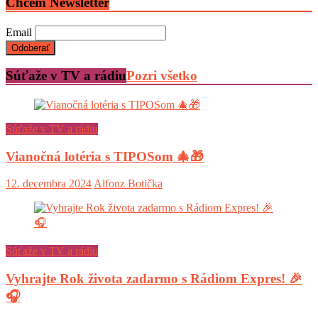
Chcem Newsletter
Email
Súťaže v TV a rádiu
Pozri všetko
Súťaže v TV a rádiu
Vianočná lotéria s TIPOSom 🎄🎁
12. decembra 2024
Alfonz Botička
Súťaže v TV a rádiu
Vyhrajte Rok života zadarmo s Rádiom Expres! 🎉
🎧