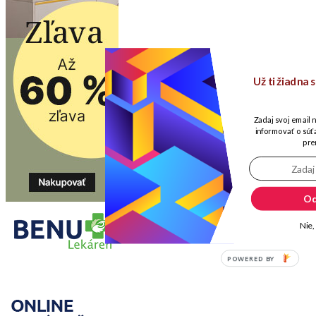
Už ti žiadna
Zadaj svoj email 
informovať o súťa
pre
Od
Nie,