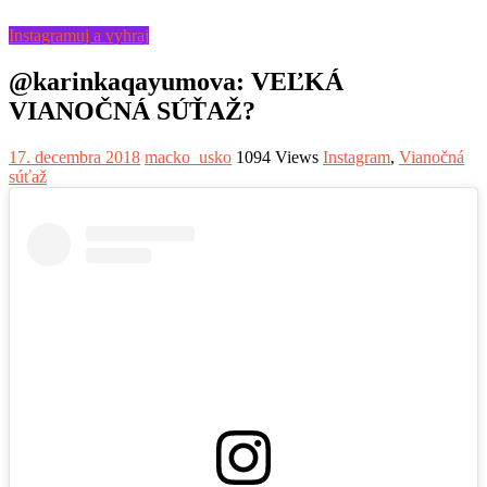
Instagramuj a vyhraj
@karinkaqayumova: VEĽKÁ
VIANOČNÁ SÚŤAŽ?
17. decembra 2018
macko_usko
1094 Views
Instagram
,
Vianočná
súťaž