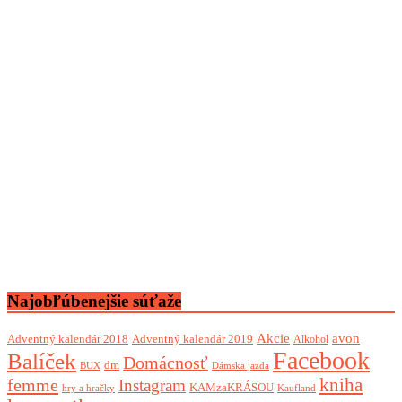
Najobľúbenejšie súťaže
Akcie
avon
Adventný kalendár 2018
Adventný kalendár 2019
Alkohol
Facebook
Balíček
Domácnosť
dm
BUX
Dámska jazda
femme
kniha
Instagram
KAMzaKRÁSOU
Kaufland
hry a hračky