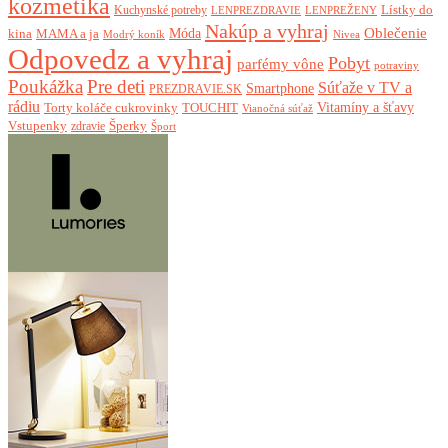
kozmetika
Lístky do
Kuchynské potreby
LENPREZDRAVIE
LENPREŽENY
Nakúp a vyhraj
Oblečenie
Móda
kina
MAMA a ja
Modrý koník
Nivea
Odpovedz a vyhraj
Pobyt
parfémy vône
potraviny
Poukážka
Pre deti
Súťaže v TV a
Smartphone
PREZDRAVIE.SK
rádiu
Torty koláče cukrovinky
Vitamíny a šťavy
TOUCHIT
Vianočná súťaž
Vstupenky
Šperky
zdravie
Šport