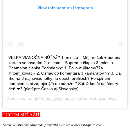
View this post on Instagram
VEĽKÁ VIANOČNÁ SÚŤAŽ? 1. miesto – Môj hrnček + podpis
karta s venovaním 2. miesto – Supreme čiapka 3. miesto –
Champion čiapka Podmienky: 1. Follow: @tomy77a
@tom_kovacik 2. Označ do komentára 3 kamarátov ?? 3. Daj
like na 3 najnovšie fotky na oboch profiloch? Po splnení
podmienok si zapojený/á do súťaže!? Súťaž končí na štedrý
deň ❤? (platí pre Česko aj Slovensko)
A post shared by
•Karina Qayumová•
(@karinkaqayumova) on
Dec
CHCEM SÚŤAŽIŤ
Zdroj: Ilustračný obrázok, pravidlá sútaže: www.instagram.com