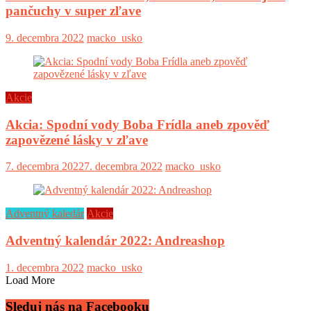
pančuchy v super zľave
9. decembra 2022
macko_usko
Akcie
Akcia: Spodní vody Boba Frídla aneb zpověď
zapovězené lásky v zľave
7. decembra 2022
7. decembra 2022
macko_usko
Adventný kaledár
Akcie
Adventný kalendár 2022: Andreashop
1. decembra 2022
macko_usko
Load More
Sleduj nás na Facebooku