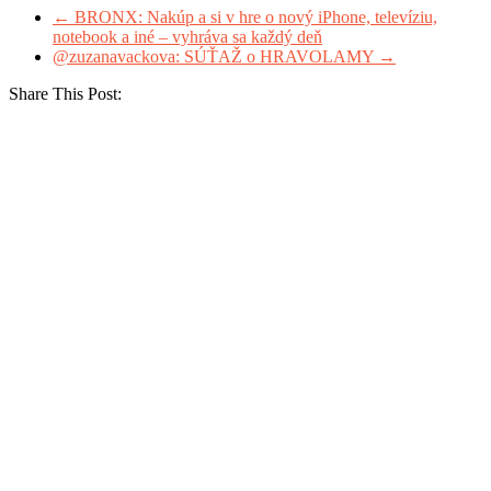
←
BRONX: Nakúp a si v hre o nový iPhone, televíziu,
notebook a iné – vyhráva sa každý deň
@zuzanavackova: SÚŤAŽ o HRAVOLAMY
→
Share This Post: