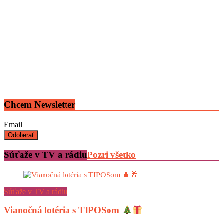
Chcem Newsletter
Email
Súťaže v TV a rádiu
Pozri všetko
Súťaže v TV a rádiu
Vianočná lotéria s TIPOSom