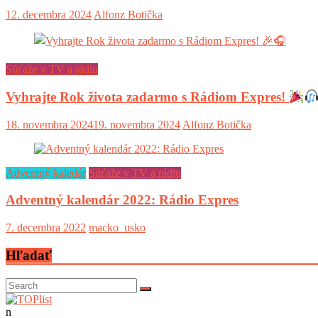
12. decembra 2024
Alfonz Botička
Súťaže v TV a rádiu
Vyhrajte Rok života zadarmo s Rádiom Expres!
18. novembra 2024
19. novembra 2024
Alfonz Botička
Adventný kaledár
Súťaže v TV a rádiu
Adventný kalendár 2022: Rádio Expres
7. decembra 2022
macko_usko
Hľadať
n