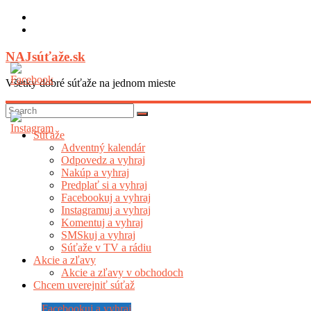
Skip
to
content
NAJsúťaže.sk
Všetky dobré súťaže na jednom mieste
Súťaže
Adventný kalendár
Odpovedz a vyhraj
Nakúp a vyhraj
Predplať si a vyhraj
Facebookuj a vyhraj
Instagramuj a vyhraj
Komentuj a vyhraj
SMSkuj a vyhraj
Súťaže v TV a rádiu
Akcie a zľavy
Akcie a zľavy v obchodoch
Chcem uverejniť súťaž
Facebookuj a vyhraj