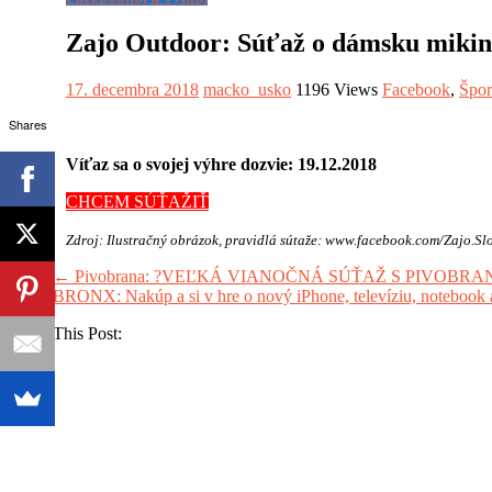
Zajo Outdoor: Súťaž o dámsku miki
17. decembra 2018
macko_usko
1196 Views
Facebook
,
Špor
Shares
Víťaz sa o svojej výhre dozvie: 19.12.2018
CHCEM SÚŤAŽIŤ
Zdroj: Ilustračný obrázok, pravidlá sútaže: www.facebook.com/Zajo.Sl
←
Pivobrana: ?VEĽKÁ VIANOČNÁ SÚŤAŽ S PIVOBRAN
BRONX: Nakúp a si v hre o nový iPhone, televíziu, notebook 
Share This Post: