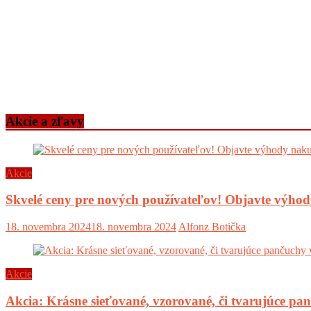
Akcie a zľavy
Akcie
Skvelé ceny pre nových používateľov! Objavte výh
18. novembra 2024
18. novembra 2024
Alfonz Botička
Akcie
Akcia: Krásne sieťované, vzorované, či tvarujúce pa