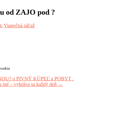
nu od ZAJO pod ?
t
,
Vianočná súťaž
ovakia
OU? o PIVNÝ KÚPEĽ a POBYT .
a iné – vyhráva sa každý deň
→