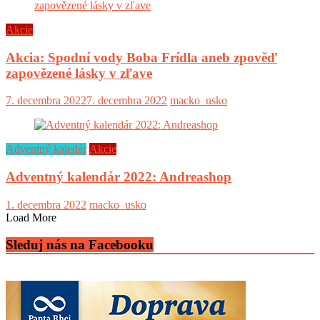
Akcie
Akcia: Spodní vody Boba Frídla aneb zpověď
zapovězené lásky v zľave
7. decembra 2022
7. decembra 2022
macko_usko
Adventný kaledár
Akcie
Adventný kalendár 2022: Andreashop
1. decembra 2022
macko_usko
Load More
Sleduj nás na Facebooku