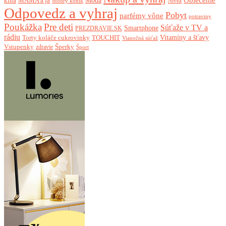
Móda
kina
MAMA a ja
Modrý koník
Nivea
Odpovedz a vyhraj
Pobyt
parfémy vône
potraviny
Poukážka
Pre deti
Súťaže v TV a
Smartphone
PREZDRAVIE.SK
rádiu
Torty koláče cukrovinky
Vitamíny a šťavy
TOUCHIT
Vianočná súťaž
Vstupenky
Šperky
zdravie
Šport