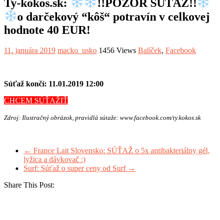
Ty-kokos.sk:
!!POZOR SÚŤAŽ!!
o darčekový “kôš“ potravín v celkovej
hodnote 40 EUR!
11. januára 2019
macko_usko
1456 Views
Balíček
,
Facebook
Súťaž končí: 11.01.2019 12:00
CHCEM SÚŤAŽIŤ
Zdroj: Ilustračný obrázok, pravidlá sútaže: www.facebook.com/ty.kokos.sk
←
France Lait Slovensko: SÚŤAŽ o 5x antibakteriálny gél,
lyžica a dávkovač :)
Surf: Súťaž o super ceny od Surf
→
Share This Post: