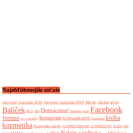
Najobľúbenejšie súťaže
Akcie
avon
Adventný kalendár 2018
Adventný kalendár 2019
Alkohol
Facebook
Balíček
Domácnosť
dm
BUX
Dámska jazda
femme
kniha
Instagram
KAMzaKRÁSOU
Kaufland
hry a hračky
kozmetika
Lístky do
Kuchynské potreby
LENPREZDRAVIE
LENPREŽENY
Nakúp a vyhraj
Oblečenie