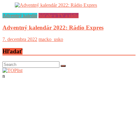
Adventný kaledár
Súťaže v TV a rádiu
Adventný kalendár 2022: Rádio Expres
7. decembra 2022
macko_usko
Hľadať
n