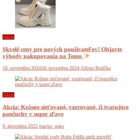
Akcie
Skvelé ceny pre nových používateľov! Objavte
výhody nakupovania na Temu
18. novembra 2024
18. novembra 2024
Alfonz Botička
Akcie
Akcia: Krásne sieťované, vzorované, či tvarujúce
pančuchy v super zľave
9. decembra 2022
macko_usko