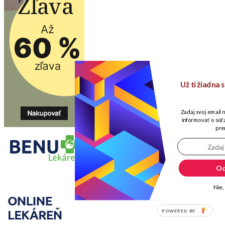
Už ti žiadna
Zadaj svoj email 
informovať o súťa
pre
Od
Nie,