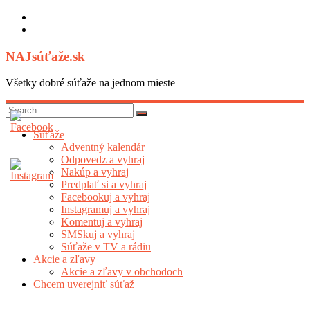
Skip
to
content
NAJsúťaže.sk
Všetky dobré súťaže na jednom mieste
Súťaže
Adventný kalendár
Odpovedz a vyhraj
Nakúp a vyhraj
Predplať si a vyhraj
Facebookuj a vyhraj
Instagramuj a vyhraj
Komentuj a vyhraj
SMSkuj a vyhraj
Súťaže v TV a rádiu
Akcie a zľavy
Akcie a zľavy v obchodoch
Chcem uverejniť súťaž