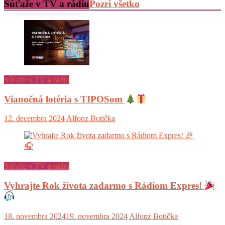
Súťaže v TV a rádiu
Pozri všetko
Súťaže v TV a rádiu
Vianočná lotéria s TIPOSom
12. decembra 2024
Alfonz Botička
Súťaže v TV a rádiu
Vyhrajte Rok života zadarmo s Rádiom Expres!
18. novembra 2024
19. novembra 2024
Alfonz Botička