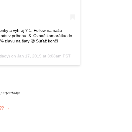
enky a vyhraj ? 1. Follow na našu
č nás v príbehu. 3. Označ kamarátku do
% zľavu na šaty 🙂 Súťaž končí
tlady) on
Jan 17, 2019 at 3:08am PST
nperfectlady/
???
→