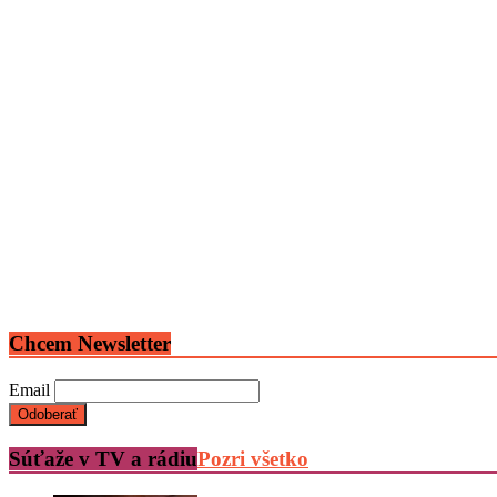
Chcem Newsletter
Email
Súťaže v TV a rádiu
Pozri všetko