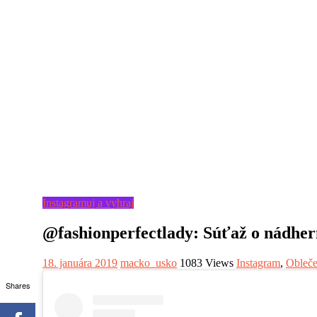
Instagramuj a vyhraj
@fashionperfectlady: Súťaž o nádhern
18. januára 2019
macko_usko
1083 Views
Instagram
,
Obleče
Shares