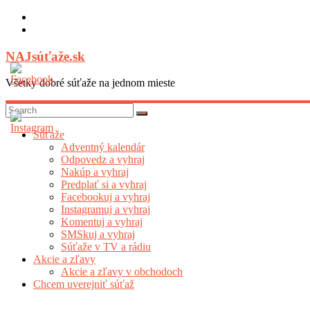
Skip
to
content
NAJsúťaže.sk
Všetky dobré súťaže na jednom mieste
Súťaže
Adventný kalendár
Odpovedz a vyhraj
Nakúp a vyhraj
Predplať si a vyhraj
Facebookuj a vyhraj
Instagramuj a vyhraj
Komentuj a vyhraj
SMSkuj a vyhraj
Súťaže v TV a rádiu
Akcie a zľavy
Akcie a zľavy v obchodoch
Chcem uverejniť súťaž