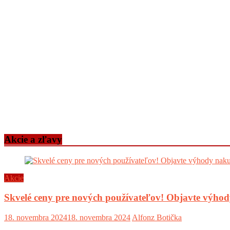
Akcie a zľavy
Akcie
Skvelé ceny pre nových používateľov! Objavte výh
18. novembra 2024
18. novembra 2024
Alfonz Botička