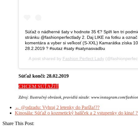
Súťaž o nádherné šaty v hodnote 35 €? Splň len tri podmi
stránku @fashionperfectlady 2. Daj LIKE na fotku a ozna
komentára a vyber si veľkosť (S-XXL) Kamarátka získa 10
28.2.2019 ? #sutaz #saty #satynasvadbu
A post shared by
Fashion Perfect Lady
(@fashionperfec
Súťaž končí: 28.02.2019
CHCEM SÚŤAŽIŤ
Zdroj: Ilustračný obrázok, pravidlá sútaže: www.instagram.com/fashio
←
@odzadu: Vyhraj 2 letenky do Paríža!??
Kinosála: Súťaž o kozmetický balíček a 2 vstupenky do kina! 
Share This Post: