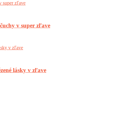
nčuchy v super zľave
zené lásky v zľave