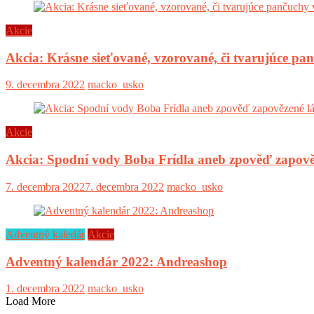
Akcie
Akcia: Krásne sieťované, vzorované, či tvarujúce pa
9. decembra 2022
macko_usko
Akcie
Akcia: Spodní vody Boba Frídla aneb zpověď zapově
7. decembra 2022
7. decembra 2022
macko_usko
Adventný kaledár
Akcie
Adventný kalendár 2022: Andreashop
1. decembra 2022
macko_usko
Load More