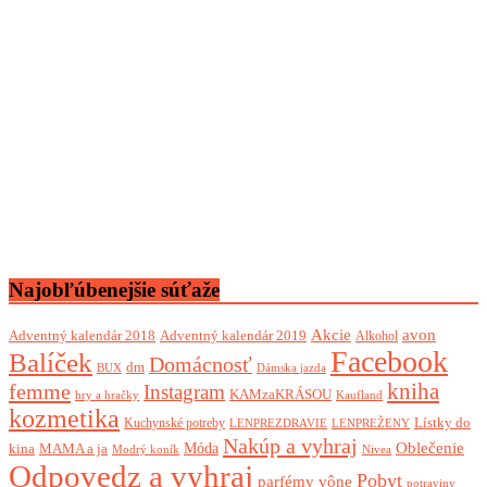
Najobľúbenejšie súťaže
Akcie
avon
Adventný kalendár 2018
Adventný kalendár 2019
Alkohol
Facebook
Balíček
Domácnosť
dm
BUX
Dámska jazda
femme
kniha
Instagram
KAMzaKRÁSOU
Kaufland
hry a hračky
kozmetika
Lístky do
Kuchynské potreby
LENPREZDRAVIE
LENPREŽENY
Nakúp a vyhraj
Oblečenie
Móda
kina
MAMA a ja
Modrý koník
Nivea
Odpovedz a vyhraj
Pobyt
parfémy vône
potraviny