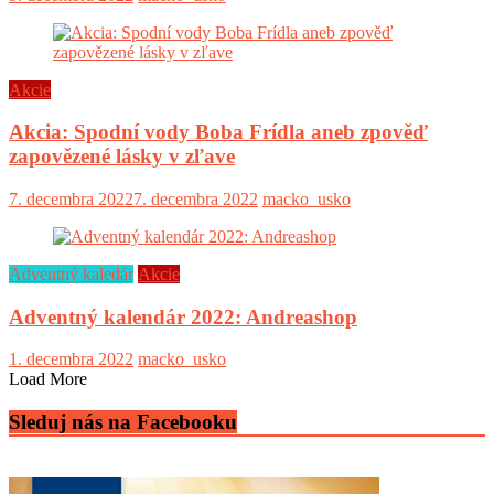
Akcie
Akcia: Spodní vody Boba Frídla aneb zpověď
zapovězené lásky v zľave
7. decembra 2022
7. decembra 2022
macko_usko
Adventný kaledár
Akcie
Adventný kalendár 2022: Andreashop
1. decembra 2022
macko_usko
Load More
Sleduj nás na Facebooku