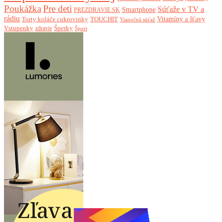
Poukážka
Pre deti
Súťaže v TV a
Smartphone
PREZDRAVIE.SK
rádiu
Torty koláče cukrovinky
Vitamíny a šťavy
TOUCHIT
Vianočná súťaž
Vstupenky
Šperky
zdravie
Šport