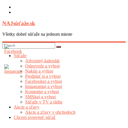
Skip
to
content
NAJsúťaže.sk
Všetky dobré súťaže na jednom mieste
Súťaže
Adventný kalendár
Odpovedz a vyhraj
Nakúp a vyhraj
Predplať si a vyhraj
Facebookuj a vyhraj
Instagramuj a vyhraj
Komentuj a vyhraj
SMSkuj a vyhraj
Súťaže v TV a rádiu
Akcie a zľavy
Akcie a zľavy v obchodoch
Chcem uverejniť súťaž