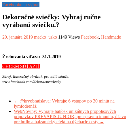
Facebookuj a vyhraj
Dekoračné sviečky: Vyhraj ručne
vyrábanú sviečku.?
20. januára 2019
macko_usko
1149 Views
Facebook
,
Handmade
Žrebovania víťaza: 31.1.2019
CHCEM SÚŤAŽIŤ
Zdroj: Ilustračný obrázok, pravidlá sútaže:
www.facebook.com/dekoracnesviecky
←
@kryobratislava: Vyhrajte 6 vstupov po 30 minút na
lymfodrenáž
WebNoviny: Vyhrajte balíček unikátnych propolisových
prípravkov PREVAPIS JUNIOR, pre správnu imunitu, úľavu
pre hrdlo a balzamický efekt na dýchacie cesty
→