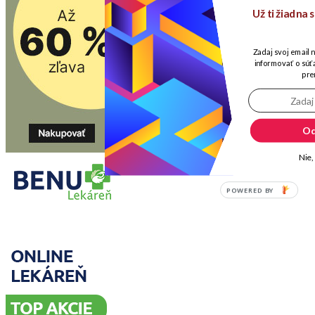
Už ti žiadna
Zadaj svoj email 
informovať o súťa
pre
Od
Nie,