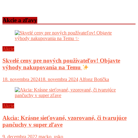
Akcie a zľavy
Akcie
Skvelé ceny pre nových používateľov! Objavte
výhody nakupovania na Temu
18. novembra 2024
18. novembra 2024
Alfonz Botička
Akcie
Akcia: Krásne sieťované, vzorované, či tvarujúce
pančuchy v super zľave
9. decembra 2022
macko_usko