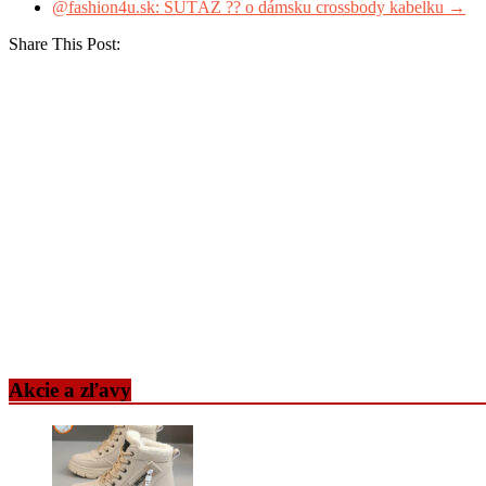
@fashion4u.sk: SÚŤAŽ ?? o dámsku crossbody kabelku
→
Share This Post:
Akcie a zľavy