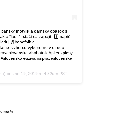
o pánsky motýlik a dámsky opasok s
 “ladiť”, stačí sa zapojiť: 1️⃣ napíš
sleduj @babafolk a
anie, výhercu vyberieme v stredu
raveslovenske #babafolk #ples #plesy
a #slovensko #uzivamsipraveslovenske
ke) on
Jan 19, 2019 at 4:32am PST
lovenske