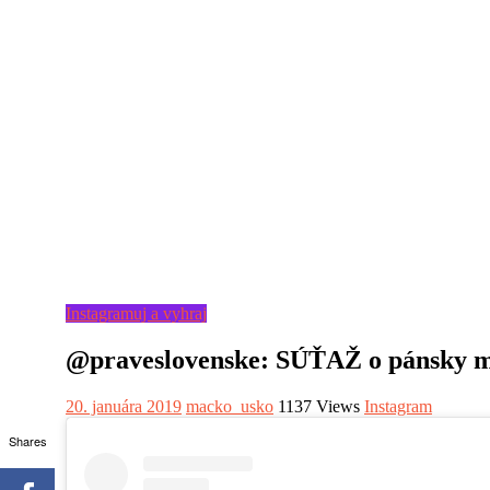
Instagramuj a vyhraj
@praveslovenske: SÚŤAŽ o pánsky mo
20. januára 2019
macko_usko
1137 Views
Instagram
Shares