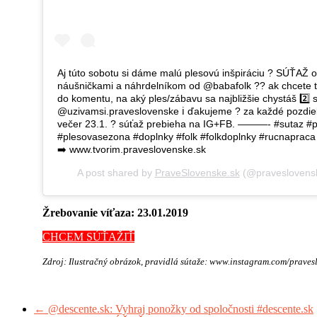
Aj túto sobotu si dáme malú plesovú inšpiráciu ? SÚŤAŽ 
náušničkami a náhrdelníkom od @babafolk ?? ak chcete takto
do komentu, na aký ples/zábavu sa najbližšie chystáš 2️⃣ 
@uzivamsi.praveslovenske ℹ️ ďakujeme ? za každé pozdieľ
večer 23.1. ? súťaž prebieha na IG+FB. ———- #sutaz #p
#plesovasezona #doplnky #folk #folkdoplnky #rucnaprac
➡️ www.tvorim.praveslovenske.sk
A post shared by
PraveSlovenske.sk
(@praveslovens
Žrebovanie víťaza: 23.01.2019
CHCEM SÚŤAŽIŤ
Zdroj: Ilustračný obrázok, pravidlá sútaže: www.instagram.com/praves
←
@descente.sk: Vyhraj ponožky od spoločnosti #descente.sk