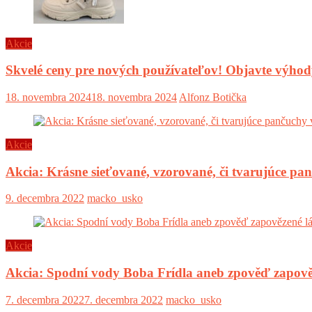
Akcie
Skvelé ceny pre nových používateľov! Objavte výh
18. novembra 2024
18. novembra 2024
Alfonz Botička
Akcie
Akcia: Krásne sieťované, vzorované, či tvarujúce pa
9. decembra 2022
macko_usko
Akcie
Akcia: Spodní vody Boba Frídla aneb zpověď zapově
7. decembra 2022
7. decembra 2022
macko_usko