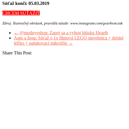
Súťaž končí: 05.03.2019
CHCEM SÚŤAŽIŤ
Zdroj: Ilustračný obrázok, pravidlá sútaže: www.instagram.com/gearbestczsk
←
@modnyeshop: Zapoj sa a vyhraj blúzku Hearth
Auto a žena: Súťaž o 1x filmová LEGO stavebnica + detské
tričko + nafukovací mikrofón
→
Share This Post: