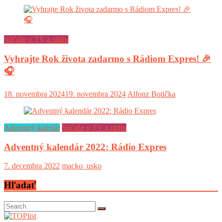
Súťaže v TV a rádiu
Vyhrajte Rok života zadarmo s Rádiom Expres! 🎉
🎧
18. novembra 2024
19. novembra 2024
Alfonz Botička
Adventný kaledár
Súťaže v TV a rádiu
Adventný kalendár 2022: Rádio Expres
7. decembra 2022
macko_usko
Hľadať