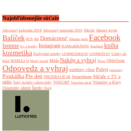
Najobľúbenejšie súťaže
Akcie
avon
Adventný kalendár 2018
Adventný kalendár 2019
Alkohol
Facebook
Balíček
Domácnosť
dm
BUX
Dámska jazda
femme
kniha
Instagram
KAMzaKRÁSOU
Kaufland
hry a hračky
kozmetika
Lístky do
Kuchynské potreby
LENPREZDRAVIE
LENPREŽENY
Nakúp a vyhraj
Oblečenie
Móda
kina
MAMA a ja
Modrý koník
Nivea
Odpovedz a vyhraj
Pobyt
parfémy vône
potraviny
Poukážka
Pre deti
Súťaže v TV a
Smartphone
PREZDRAVIE.SK
rádiu
Torty koláče cukrovinky
Vitamíny a šťavy
TOUCHIT
Vianočná súťaž
Vstupenky
Šperky
zdravie
Šport