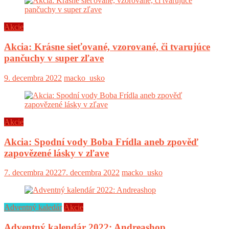
Akcie
Akcia: Krásne sieťované, vzorované, či tvarujúce
pančuchy v super zľave
9. decembra 2022
macko_usko
Akcie
Akcia: Spodní vody Boba Frídla aneb zpověď
zapovězené lásky v zľave
7. decembra 2022
7. decembra 2022
macko_usko
Adventný kaledár
Akcie
Adventný kalendár 2022: Andreashop