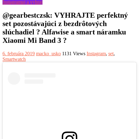
Instagramuj a vyhraj
@gearbestczsk: VYHRAJTE perfektný
set pozostávajúci z bezdrôtových
slúchadiel ? Alfawise a smart náramku
Xiaomi Mi Band 3 ?
6. februára 2019
macko_usko
1131 Views
Instagram
,
set
,
Smartwatch