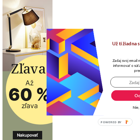
Už ti žiadna
Zadaj svoj email 
informovať o súťa
pre
Od
Nie,