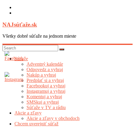
Skip
to
content
NAJsúťaže.sk
Všetky dobré súťaže na jednom mieste
Súťaže
Adventný kalendár
Odpovedz a vyhraj
Nakúp a vyhraj
Predplať si a vyhraj
Facebookuj a vyhraj
Instagramuj a vyhraj
Komentuj a vyhraj
SMSkuj a vyhraj
Súťaže v TV a rádiu
Akcie a zľavy
Akcie a zľavy v obchodoch
Chcem uverejniť súťaž