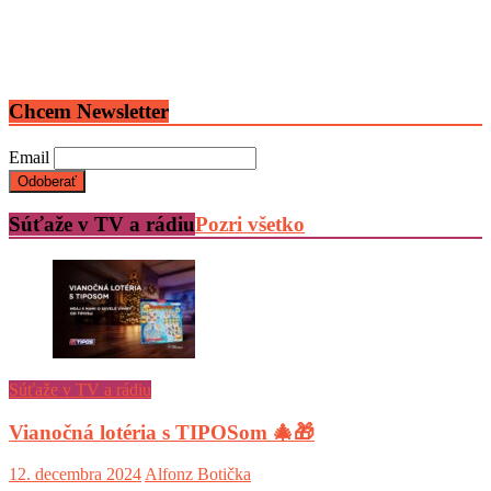
Chcem Newsletter
Email
Súťaže v TV a rádiu
Pozri všetko
Súťaže v TV a rádiu
Vianočná lotéria s TIPOSom 🎄🎁
12. decembra 2024
Alfonz Botička