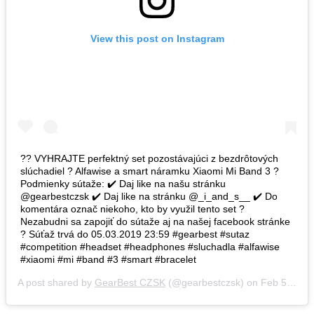
View this post on Instagram
?? VYHRAJTE perfektný set pozostávajúci z bezdrôtových
slúchadiel ? Alfawise a smart náramku Xiaomi Mi Band 3 ?
Podmienky sútaže: ✔️ Daj like na našu stránku
@gearbestczsk ✔️ Daj like na stránku @_i_and_s__ ✔️ Do
komentára označ niekoho, kto by využil tento set ?
Nezabudni sa zapojiť do sútaže aj na našej facebook stránke
? Súťaž trvá do 05.03.2019 23:59 #gearbest #sutaz
#competition #headset #headphones #sluchadla #alfawise
#xiaomi #mi #band #3 #smart #bracelet
A post shared by
GearBest CZSK
(@gearbestczsk) on
Feb 5, 2019 at 9:47am PST