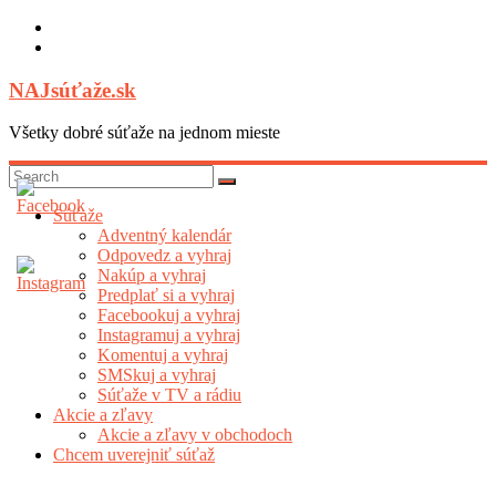
Skip
to
content
NAJsúťaže.sk
Všetky dobré súťaže na jednom mieste
Súťaže
Adventný kalendár
Odpovedz a vyhraj
Nakúp a vyhraj
Predplať si a vyhraj
Facebookuj a vyhraj
Instagramuj a vyhraj
Komentuj a vyhraj
SMSkuj a vyhraj
Súťaže v TV a rádiu
Akcie a zľavy
Akcie a zľavy v obchodoch
Chcem uverejniť súťaž