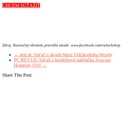
CHCEM SÚŤAŽIŤ
Zdroj: Ilustračný obrázok, pravidlá sútaže: www.facebook.com/valachshop
←
deti.sk: Súťaž o skvelú Maxi Vláčikodráha Woody
PC REVUE: Súťaž o bezdrôtovú nabíjačku Avacom
Homeray S10!
→
Share This Post: