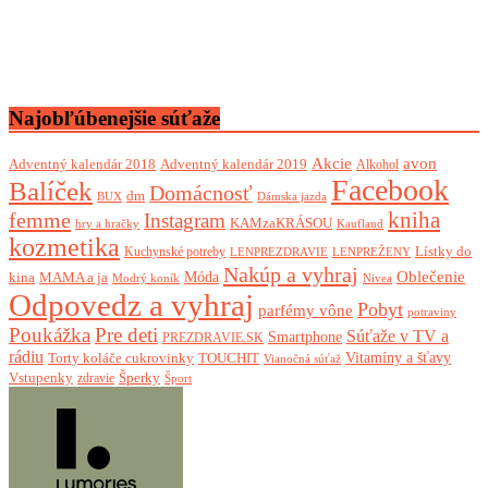
Najobľúbenejšie súťaže
Akcie
avon
Adventný kalendár 2018
Adventný kalendár 2019
Alkohol
Facebook
Balíček
Domácnosť
dm
BUX
Dámska jazda
femme
kniha
Instagram
KAMzaKRÁSOU
Kaufland
hry a hračky
kozmetika
Lístky do
Kuchynské potreby
LENPREZDRAVIE
LENPREŽENY
Nakúp a vyhraj
Oblečenie
Móda
kina
MAMA a ja
Modrý koník
Nivea
Odpovedz a vyhraj
Pobyt
parfémy vône
potraviny
Poukážka
Pre deti
Súťaže v TV a
Smartphone
PREZDRAVIE.SK
rádiu
Torty koláče cukrovinky
Vitamíny a šťavy
TOUCHIT
Vianočná súťaž
Vstupenky
Šperky
zdravie
Šport