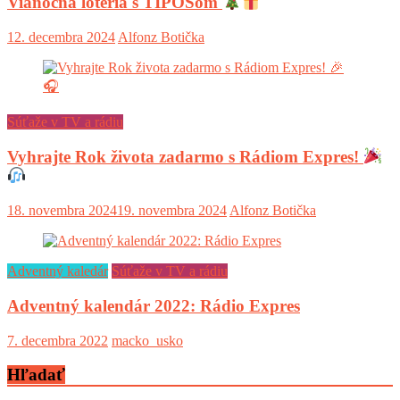
Vianočná lotéria s TIPOSom
12. decembra 2024
Alfonz Botička
Súťaže v TV a rádiu
Vyhrajte Rok života zadarmo s Rádiom Expres!
18. novembra 2024
19. novembra 2024
Alfonz Botička
Adventný kaledár
Súťaže v TV a rádiu
Adventný kalendár 2022: Rádio Expres
7. decembra 2022
macko_usko
Hľadať