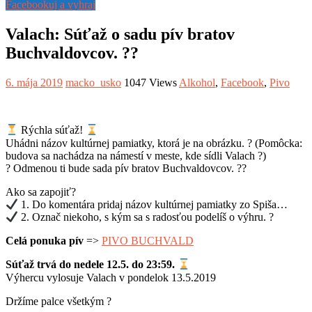
Facebookuj a vyhraj
Valach: Súťaž o sadu pív bratov
Buchvaldovcov. ??
6. mája 2019
macko_usko
1047 Views
Alkohol
,
Facebook
,
Pivo
Rýchla súťaž!
Uhádni názov kultúrnej pamiatky, ktorá je na obrázku.
?
(Pomôcka:
budova sa nachádza na námestí v meste, kde sídli Valach
?
)
?
Odmenou ti bude sada pív bratov Buchvaldovcov.
?
?
Ako sa zapojiť?
1. Do komentára pridaj názov kultúrnej pamiatky zo Spiša…
2. Označ niekoho, s kým sa s radosťou podelíš o výhru.
?
Celá ponuka pív
=>
PIVO BUCHVALD
Súťaž trvá do nedele 12.5. do 23:59.
Výhercu vylosuje Valach v pondelok 13.5.2019
Držíme palce všetkým
?