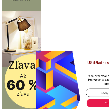
Už ti žiadna
Zadaj svoj email 
informovať o súťa
pre
Od