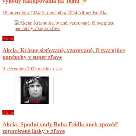
výhody nakupovania na Temu
18. novembra 2024
18. novembra 2024
Alfonz Botička
Akcie
Akcia: Krásne sieťované, vzorované, či tvarujúce
pančuchy v super zľave
9. decembra 2022
macko_usko
Akcie
Akcia: Spodní vody Boba Frídla aneb zpověď
zapovězené lásky v zľave