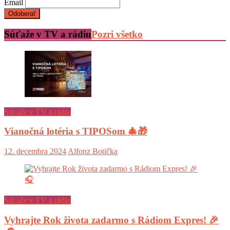
Email
Súťaže v TV a rádiu
Pozri všetko
Súťaže v TV a rádiu
Vianočná lotéria s TIPOSom 🎄🎁
12. decembra 2024
Alfonz Botička
Súťaže v TV a rádiu
Vyhrajte Rok života zadarmo s Rádiom Expres! 🎉