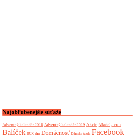
Najobľúbenejšie súťaže
Akcie
avon
Adventný kalendár 2018
Adventný kalendár 2019
Alkohol
Facebook
Balíček
Domácnosť
dm
BUX
Dámska jazda