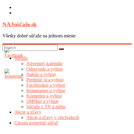
Skip
to
content
NAJsúťaže.sk
Všetky dobré súťaže na jednom mieste
Súťaže
Adventný kalendár
Odpovedz a vyhraj
Nakúp a vyhraj
Predplať si a vyhraj
Facebookuj a vyhraj
Instagramuj a vyhraj
Komentuj a vyhraj
SMSkuj a vyhraj
Súťaže v TV a rádiu
Akcie a zľavy
Akcie a zľavy v obchodoch
Chcem uverejniť súťaž