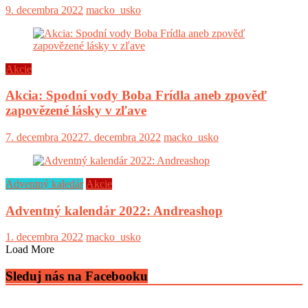
9. decembra 2022
macko_usko
Akcie
Akcia: Spodní vody Boba Frídla aneb zpověď
zapovězené lásky v zľave
7. decembra 2022
7. decembra 2022
macko_usko
Adventný kaledár
Akcie
Adventný kalendár 2022: Andreashop
1. decembra 2022
macko_usko
Load More
Sleduj nás na Facebooku