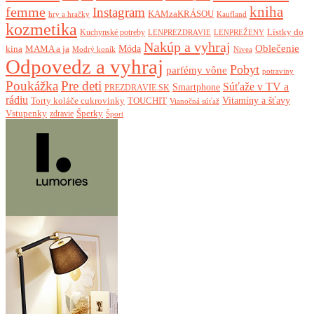
femme
kniha
Instagram
KAMzaKRÁSOU
Kaufland
hry a hračky
kozmetika
Lístky do
Kuchynské potreby
LENPREZDRAVIE
LENPREŽENY
Nakúp a vyhraj
Oblečenie
Móda
kina
MAMA a ja
Modrý koník
Nivea
Odpovedz a vyhraj
Pobyt
parfémy vône
potraviny
Poukážka
Pre deti
Súťaže v TV a
Smartphone
PREZDRAVIE.SK
rádiu
Torty koláče cukrovinky
Vitamíny a šťavy
TOUCHIT
Vianočná súťaž
Vstupenky
Šperky
zdravie
Šport