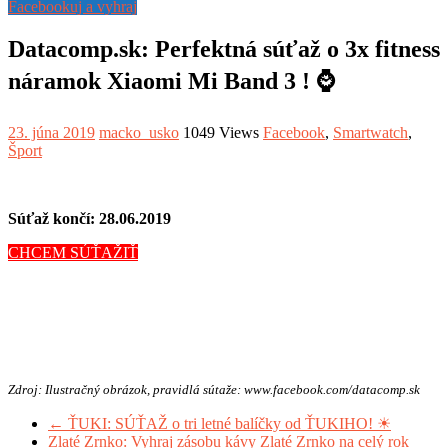
Facebookuj a vyhraj
Datacomp.sk: Perfektná súťaž o 3x fitness
náramok Xiaomi Mi Band 3 ! ⌚️
23. júna 2019
macko_usko
1049 Views
Facebook
,
Smartwatch
,
Šport
Súťaž končí: 28.06.2019
CHCEM SÚŤAŽIŤ
Zdroj: Ilustračný obrázok, pravidlá sútaže: www.facebook.com/datacomp.sk
←
ŤUKI: SÚŤAŽ o tri letné balíčky od ŤUKIHO! ☀
Zlaté Zrnko: Vyhraj zásobu kávy Zlaté Zrnko na celý rok