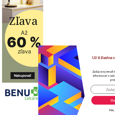
Už ti žiadna
Zadaj svoj email 
informovať o súťa
pre
Od
Nie,