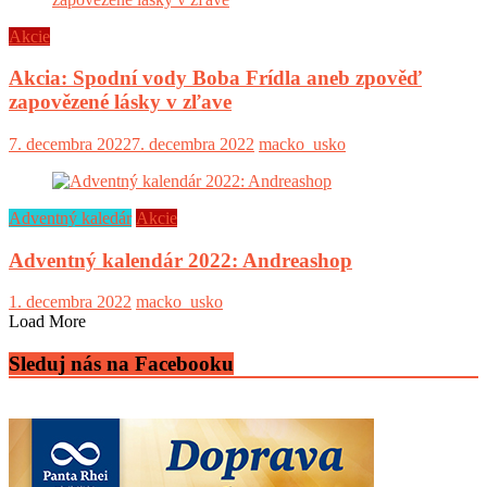
Akcie
Akcia: Spodní vody Boba Frídla aneb zpověď
zapovězené lásky v zľave
7. decembra 2022
7. decembra 2022
macko_usko
Adventný kaledár
Akcie
Adventný kalendár 2022: Andreashop
1. decembra 2022
macko_usko
Load More
Sleduj nás na Facebooku