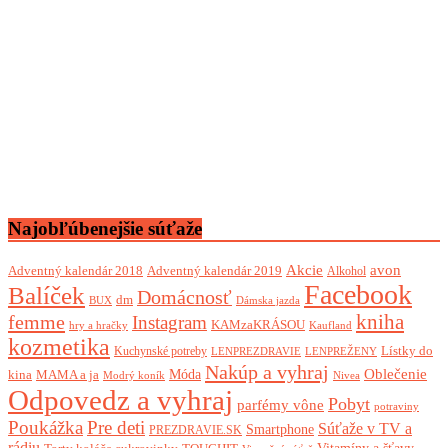
Najobľúbenejšie súťaže
Akcie
avon
Adventný kalendár 2018
Adventný kalendár 2019
Alkohol
Facebook
Balíček
Domácnosť
dm
BUX
Dámska jazda
femme
kniha
Instagram
KAMzaKRÁSOU
Kaufland
hry a hračky
kozmetika
Lístky do
Kuchynské potreby
LENPREZDRAVIE
LENPREŽENY
Nakúp a vyhraj
Oblečenie
Móda
kina
MAMA a ja
Modrý koník
Nivea
Odpovedz a vyhraj
Pobyt
parfémy vône
potraviny
Poukážka
Pre deti
Súťaže v TV a
Smartphone
PREZDRAVIE.SK
rádiu