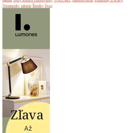
Torty koláče cukrovinky
Vitamíny a šťavy
TOUCHIT
Vianočná súťaž
Vstupenky
Šperky
zdravie
Šport