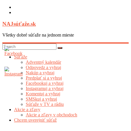
Skip
to
content
NAJsúťaže.sk
Všetky dobré súťaže na jednom mieste
Súťaže
Adventný kalendár
Odpovedz a vyhraj
Nakúp a vyhraj
Predplať si a vyhraj
Facebookuj a vyhraj
Instagramuj a vyhraj
Komentuj a vyhraj
SMSkuj a vyhraj
Súťaže v TV a rádiu
Akcie a zľavy
Akcie a zľavy v obchodoch
Chcem uverejniť súťaž