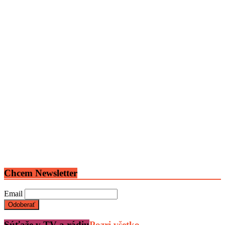
Chcem Newsletter
Email
Súťaže v TV a rádiu
Pozri všetko