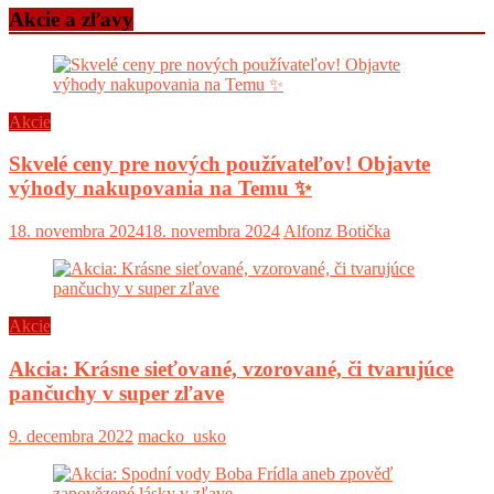
Akcie a zľavy
Akcie
Skvelé ceny pre nových používateľov! Objavte
výhody nakupovania na Temu ✨
18. novembra 2024
18. novembra 2024
Alfonz Botička
Akcie
Akcia: Krásne sieťované, vzorované, či tvarujúce
pančuchy v super zľave
9. decembra 2022
macko_usko