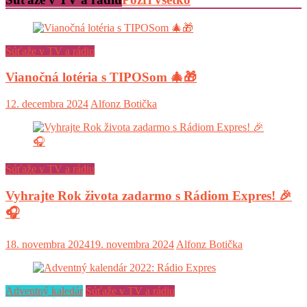
Súťaže v TV a rádiu
Vianočná lotéria s TIPOSom 🎄🎁
12. decembra 2024
Alfonz Botička
Súťaže v TV a rádiu
Vyhrajte Rok života zadarmo s Rádiom Expres! 🎉
🎧
18. novembra 2024
19. novembra 2024
Alfonz Botička
Adventný kaledár
Súťaže v TV a rádiu