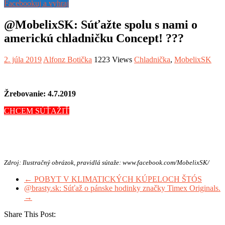
Facebookuj a vyhraj
@MobelixSK: Súťažte spolu s nami o
americkú chladničku Concept! ??️?
2. júla 2019
Alfonz Botička
1223 Views
Chladnička
,
MobelixSK
Žrebovanie: 4.7.2019
CHCEM SÚŤAŽIŤ
Zdroj: Ilustračný obrázok, pravidlá sútaže: www.facebook.com/MobelixSK/
←
POBYT V KLIMATICKÝCH KÚPELOCH ŠTÓS
@brasty.sk: Súťaž o pánske hodinky značky Timex Originals.
→
Share This Post: