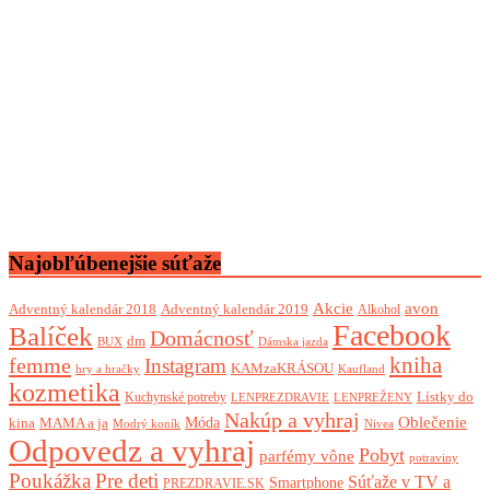
Najobľúbenejšie súťaže
Akcie
avon
Adventný kalendár 2018
Adventný kalendár 2019
Alkohol
Facebook
Balíček
Domácnosť
dm
BUX
Dámska jazda
femme
kniha
Instagram
KAMzaKRÁSOU
Kaufland
hry a hračky
kozmetika
Lístky do
Kuchynské potreby
LENPREZDRAVIE
LENPREŽENY
Nakúp a vyhraj
Oblečenie
Móda
kina
MAMA a ja
Modrý koník
Nivea
Odpovedz a vyhraj
Pobyt
parfémy vône
potraviny
Poukážka
Pre deti
Súťaže v TV a
Smartphone
PREZDRAVIE.SK