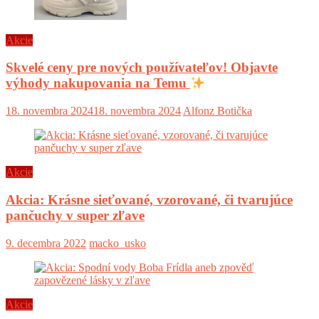
Akcie
Skvelé ceny pre nových používateľov! Objavte
výhody nakupovania na Temu
18. novembra 2024
18. novembra 2024
Alfonz Botička
Akcie
Akcia: Krásne sieťované, vzorované, či tvarujúce
pančuchy v super zľave
9. decembra 2022
macko_usko
Akcie