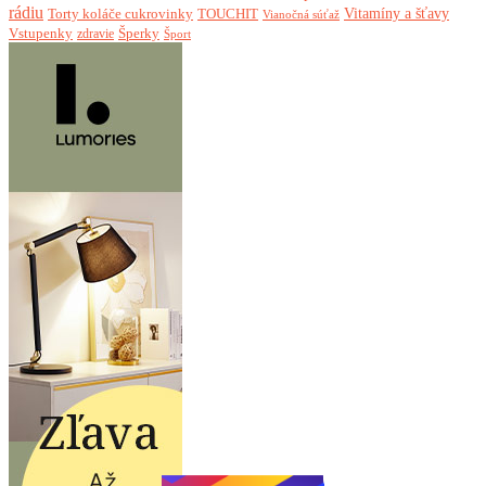
rádiu
Torty koláče cukrovinky
Vitamíny a šťavy
TOUCHIT
Vianočná súťaž
Vstupenky
Šperky
zdravie
Šport