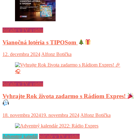
Súťaže v TV a rádiu
Vianočná lotéria s TIPOSom
12. decembra 2024
Alfonz Botička
Súťaže v TV a rádiu
Vyhrajte Rok života zadarmo s Rádiom Expres!
18. novembra 2024
19. novembra 2024
Alfonz Botička
Adventný kaledár
Súťaže v TV a rádiu