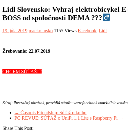
Lidl Slovensko: Vyhraj elektrobicykel E-
BOSS od spoločnosti DEMA ???‍
19. júla 2019
macko_usko
1155 Views
Facebook
,
Lidl
Žrebovanie: 22.07.2019
CHCEM SÚŤAŽIŤ
Zdroj: Ilustračný obrázok, pravidlá sútaže: www.facebook.com/lidlslovensko
←
Časopis Friendship: Súťaž o knihu
PC REVUE: SÚŤAŽ o UniPi 1.1 Lite s Raspberry Pi
→
Share This Post: