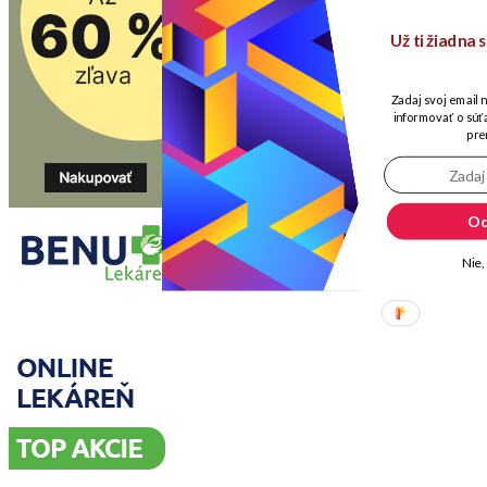
Už ti žiadna
Zadaj svoj email 
informovať o súťa
pre
Od
Nie,