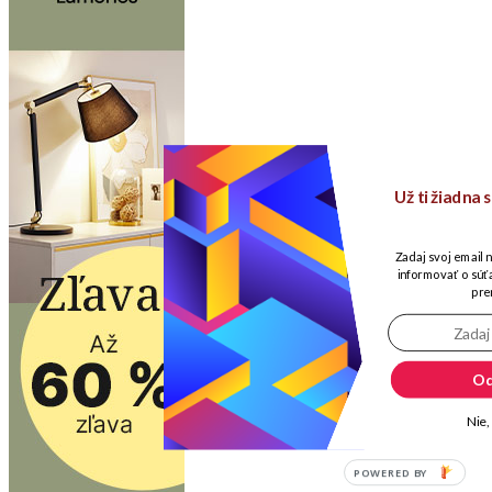
Už ti žiadna
Zadaj svoj email 
informovať o súťa
pre
Od
Nie,