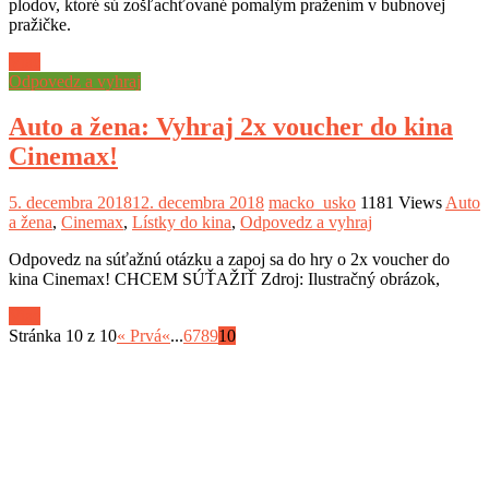
plodov, ktoré sú zošľachťované pomalým pražením v bubnovej
pražičke.
Viac
Odpovedz a vyhraj
Auto a žena: Vyhraj 2x voucher do kina
Cinemax!
5. decembra 2018
12. decembra 2018
macko_usko
1181 Views
Auto
a žena
,
Cinemax
,
Lístky do kina
,
Odpovedz a vyhraj
Odpovedz na súťažnú otázku a zapoj sa do hry o 2x voucher do
kina Cinemax! CHCEM SÚŤAŽIŤ Zdroj: Ilustračný obrázok,
Viac
Stránka 10 z 10
« Prvá
«
...
6
7
8
9
10