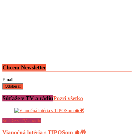
Chcem Newsletter
Email
Súťaže v TV a rádiu
Pozri všetko
Súťaže v TV a rádiu
Vianočná lotéria s TIPOSom 🎄🎁