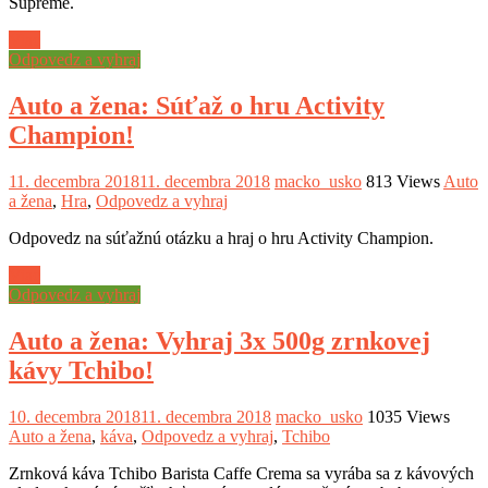
Supreme.
Viac
Odpovedz a vyhraj
Auto a žena: Súťaž o hru Activity
Champion!
11. decembra 2018
11. decembra 2018
macko_usko
813 Views
Auto
a žena
,
Hra
,
Odpovedz a vyhraj
Odpovedz na súťažnú otázku a hraj o hru Activity Champion.
Viac
Odpovedz a vyhraj
Auto a žena: Vyhraj 3x 500g zrnkovej
kávy Tchibo!
10. decembra 2018
11. decembra 2018
macko_usko
1035 Views
Auto a žena
,
káva
,
Odpovedz a vyhraj
,
Tchibo
Zrnková káva Tchibo Barista Caffe Crema sa vyrába sa z kávových