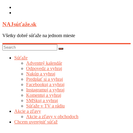
Skip
to
content
NAJsúťaže.sk
Všetky dobré súťaže na jednom mieste
Súťaže
Adventný kalendár
Odpovedz a vyhraj
Nakúp a vyhraj
Predplať si a vyhraj
Facebookuj a vyhraj
Instagramuj a vyhraj
Komentuj a vyhraj
SMSkuj a vyhraj
Súťaže v TV a rádiu
Akcie a zľavy
Akcie a zľavy v obchodoch
Chcem uverejniť súťaž