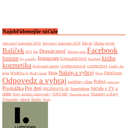
Najobľúbenejšie súťaže
Akcie
avon
Adventný kalendár 2018
Adventný kalendár 2019
Alkohol
Facebook
Balíček
Domácnosť
dm
BUX
Dámska jazda
femme
kniha
Instagram
KAMzaKRÁSOU
Kaufland
hry a hračky
kozmetika
Lístky do
Kuchynské potreby
LENPREZDRAVIE
LENPREŽENY
Nakúp a vyhraj
Oblečenie
Móda
kina
MAMA a ja
Modrý koník
Nivea
Odpovedz a vyhraj
Pobyt
parfémy vône
potraviny
Poukážka
Pre deti
Súťaže v TV a
Smartphone
PREZDRAVIE.SK
rádiu
Torty koláče cukrovinky
Vitamíny a šťavy
TOUCHIT
Vianočná súťaž
Vstupenky
Šperky
zdravie
Šport