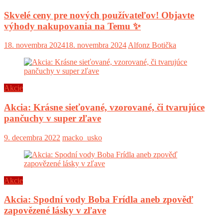
Skvelé ceny pre nových používateľov! Objavte
výhody nakupovania na Temu ✨
18. novembra 2024
18. novembra 2024
Alfonz Botička
Akcie
Akcia: Krásne sieťované, vzorované, či tvarujúce
pančuchy v super zľave
9. decembra 2022
macko_usko
Akcie
Akcia: Spodní vody Boba Frídla aneb zpověď
zapovězené lásky v zľave