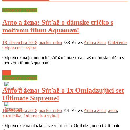
Odpovedz a vyhraj
Auto a žena: Súťaž o dámske tričko s
motívom filmu Aquaman!
18. decembra 2018
macko_usko
788 Views
Auto a žena
,
Oblečenie
,
Odpovedz a vyhraj
Odpovedz na jednoduchú súťažnú otázku a hráš o dámske tričko s
motívom filmu Aquaman!
Viac
Odpovedz a vyhraj
Auto a žena: Súťaž o 1x Omladzujúci set
Ultimate Supreme!
16. decembra 2018
macko_usko
791 Views
Auto a žena
,
avon
,
kozmetika
,
Odpovedz a vyhraj
Odpovedzte na otázku a ste v hre o 1x Omladzujúci set Ultimate