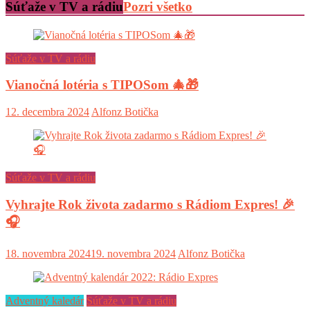
Súťaže v TV a rádiu
Pozri všetko
Súťaže v TV a rádiu
Vianočná lotéria s TIPOSom 🎄🎁
12. decembra 2024
Alfonz Botička
Súťaže v TV a rádiu
Vyhrajte Rok života zadarmo s Rádiom Expres! 🎉
🎧
18. novembra 2024
19. novembra 2024
Alfonz Botička
Adventný kaledár
Súťaže v TV a rádiu