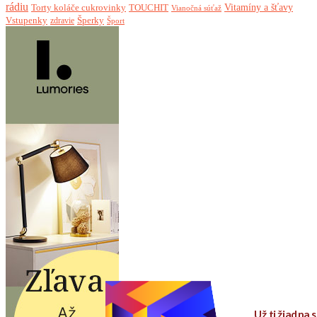
rádiu
Torty koláče cukrovinky
Vitamíny a šťavy
TOUCHIT
Vianočná súťaž
Vstupenky
Šperky
zdravie
Šport
Už ti žiadna