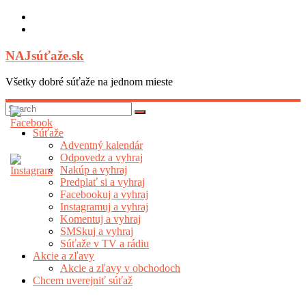
Skip
to
content
NAJsúťaže.sk
Všetky dobré súťaže na jednom mieste
Súťaže
Adventný kalendár
Odpovedz a vyhraj
Nakúp a vyhraj
Predplať si a vyhraj
Facebookuj a vyhraj
Instagramuj a vyhraj
Komentuj a vyhraj
SMSkuj a vyhraj
Súťaže v TV a rádiu
Akcie a zľavy
Akcie a zľavy v obchodoch
Chcem uverejniť súťaž