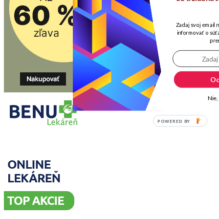
Zadaj svoj email 
informovať o súťa
pre
Od
Nie,