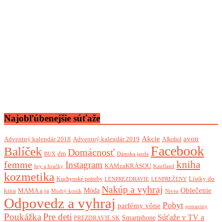
Najobľúbenejšie súťaže
Akcie
avon
Adventný kalendár 2018
Adventný kalendár 2019
Alkohol
Facebook
Balíček
Domácnosť
dm
BUX
Dámska jazda
femme
kniha
Instagram
KAMzaKRÁSOU
Kaufland
hry a hračky
kozmetika
Lístky do
Kuchynské potreby
LENPREZDRAVIE
LENPREŽENY
Nakúp a vyhraj
Oblečenie
Móda
kina
MAMA a ja
Modrý koník
Nivea
Odpovedz a vyhraj
Pobyt
parfémy vône
potraviny
Poukážka
Pre deti
Súťaže v TV a
Smartphone
PREZDRAVIE.SK