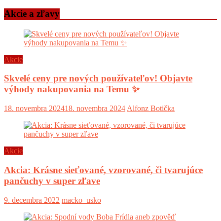
Akcie a zľavy
Akcie
Skvelé ceny pre nových používateľov! Objavte
výhody nakupovania na Temu ✨
18. novembra 2024
18. novembra 2024
Alfonz Botička
Akcie
Akcia: Krásne sieťované, vzorované, či tvarujúce
pančuchy v super zľave
9. decembra 2022
macko_usko