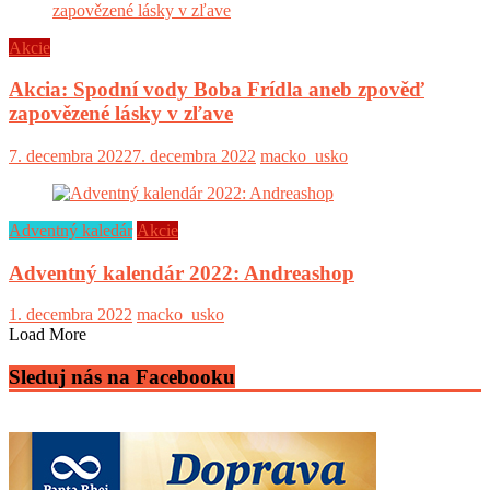
Akcie
Akcia: Spodní vody Boba Frídla aneb zpověď
zapovězené lásky v zľave
7. decembra 2022
7. decembra 2022
macko_usko
Adventný kaledár
Akcie
Adventný kalendár 2022: Andreashop
1. decembra 2022
macko_usko
Load More
Sleduj nás na Facebooku