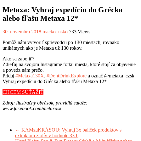
Metaxa: Vyhraj expedíciu do Grécka
alebo fľašu Metaxa 12*
30. novembra 2018
macko_usko
733 Views
Pomôž nám vytvoriť sprievodcu po 130 miestach, rovnako
unikátnych ako je Metaxa už 130 rokov.
Ako sa zapojiť?
Zdieľaj na svojom Instagrame fotku miesta, ktoré stojí za objavenie
a povedz nám prečo.
Pridaj
#Metaxa130X
,
#DontDrinkExplore
a označ @metaxa_czsk.
Vyhraj expedíciu do Grécka alebo fľašu Metaxa 12*
CHCEM SÚŤAŽIŤ
Zdroj: Ilustračný obrázok, pravidlá sútaže:
www.facebook.com/metaxask
←
KAMzaKRÁSOU: Vyhraj 3x balíček produktov s
extraktom z olív v hodnote 33 €