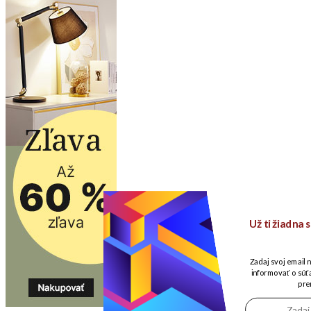
Už ti žiadna
Zadaj svoj email 
informovať o súťa
pre