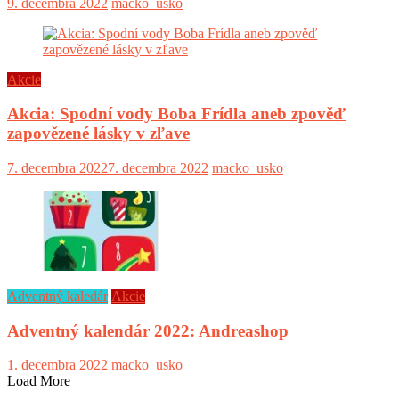
9. decembra 2022
macko_usko
Akcie
Akcia: Spodní vody Boba Frídla aneb zpověď
zapovězené lásky v zľave
7. decembra 2022
7. decembra 2022
macko_usko
Adventný kaledár
Akcie
Adventný kalendár 2022: Andreashop
1. decembra 2022
macko_usko
Load More