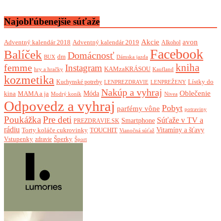
Najobľúbenejšie súťaže
Akcie
avon
Adventný kalendár 2018
Adventný kalendár 2019
Alkohol
Facebook
Balíček
Domácnosť
dm
BUX
Dámska jazda
femme
kniha
Instagram
KAMzaKRÁSOU
Kaufland
hry a hračky
kozmetika
Lístky do
Kuchynské potreby
LENPREZDRAVIE
LENPREŽENY
Nakúp a vyhraj
Oblečenie
Móda
kina
MAMA a ja
Modrý koník
Nivea
Odpovedz a vyhraj
Pobyt
parfémy vône
potraviny
Poukážka
Pre deti
Súťaže v TV a
Smartphone
PREZDRAVIE.SK
rádiu
Torty koláče cukrovinky
Vitamíny a šťavy
TOUCHIT
Vianočná súťaž
Vstupenky
Šperky
zdravie
Šport