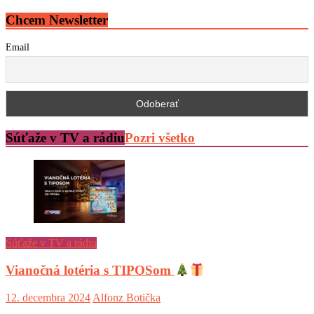
Chcem Newsletter
Email
Súťaže v TV a rádiu
Pozri všetko
Súťaže v TV a rádiu
Vianočná lotéria s TIPOSom
12. decembra 2024
Alfonz Botička