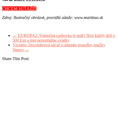
CHCEM SÚŤAŽIŤ
Zdroj: Ilustračný obrázok, pravidlá sútaže: www.martinus.sk
←
EUROPA2: Vianočná cashovka je späť! Hraj každý deň o
500 Eur a maj nenormálne sviatky
Vivantis: Decembrová súťaž o dámske ponožky značky
Stance
→
Share This Post: