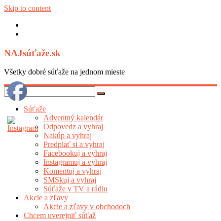
Skip to content
NAJsúťaže.sk
Všetky dobré súťaže na jednom mieste
Súťaže
Adventný kalendár
Odpovedz a vyhraj
Nakúp a vyhraj
Predplať si a vyhraj
Facebookuj a vyhraj
Instagramuj a vyhraj
Komentuj a vyhraj
SMSkuj a vyhraj
Súťaže v TV a rádiu
Akcie a zľavy
Akcie a zľavy v obchodoch
Chcem uverejniť súťaž