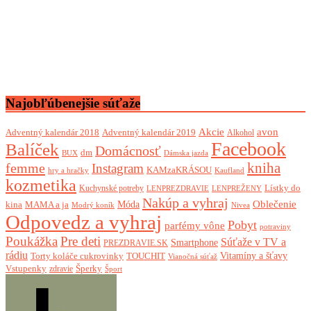
Najobľúbenejšie súťaže
Akcie
avon
Adventný kalendár 2018
Adventný kalendár 2019
Alkohol
Facebook
Balíček
Domácnosť
dm
BUX
Dámska jazda
femme
kniha
Instagram
KAMzaKRÁSOU
Kaufland
hry a hračky
kozmetika
Lístky do
Kuchynské potreby
LENPREZDRAVIE
LENPREŽENY
Nakúp a vyhraj
Oblečenie
Móda
kina
MAMA a ja
Modrý koník
Nivea
Odpovedz a vyhraj
Pobyt
parfémy vône
potraviny
Poukážka
Pre deti
Súťaže v TV a
Smartphone
PREZDRAVIE.SK
rádiu
Torty koláče cukrovinky
Vitamíny a šťavy
TOUCHIT
Vianočná súťaž
Vstupenky
Šperky
zdravie
Šport