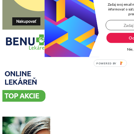
Zadaj svoj email 
informovať o súťa
pre
Od
Nie,