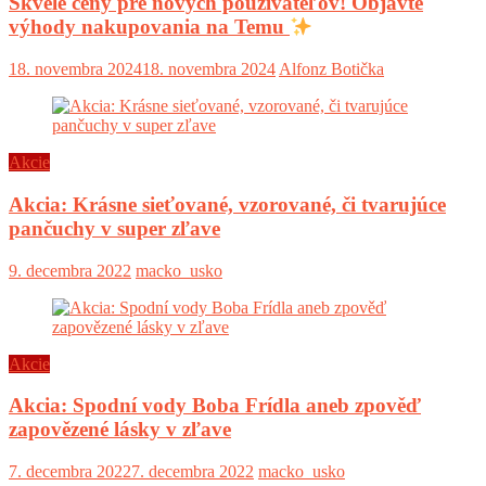
Skvelé ceny pre nových používateľov! Objavte
výhody nakupovania na Temu
18. novembra 2024
18. novembra 2024
Alfonz Botička
Akcie
Akcia: Krásne sieťované, vzorované, či tvarujúce
pančuchy v super zľave
9. decembra 2022
macko_usko
Akcie
Akcia: Spodní vody Boba Frídla aneb zpověď
zapovězené lásky v zľave
7. decembra 2022
7. decembra 2022
macko_usko