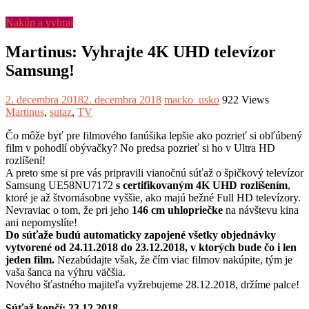
Nakúp a vyhraj
Martinus: Vyhrajte 4K UHD televízor
Samsung!
2. decembra 2018
2. decembra 2018
macko_usko
922 Views
Martinus
,
sutaz
,
TV
Čo môže byť pre filmového fanúšika lepšie ako pozrieť si obľúbený
film v pohodlí obývačky? No predsa pozrieť si ho v Ultra HD
rozlíšení!
A preto sme si pre vás pripravili vianočnú súťaž o špičkový televízor
Samsung UE58NU7172
s certifikovaným 4K UHD rozlíšením
,
ktoré je až štvornásobne vyššie, ako majú bežné Full HD televízory.
Nevraviac o tom, že pri jeho
146 cm uhlopriečke
na návštevu kina
ani nepomyslíte!
Do súťaže budú automaticky zapojené všetky objednávky
vytvorené od 24.11.2018 do 23.12.2018, v ktorých bude čo i len
jeden film.
Nezabúdajte však, že čím viac filmov nakúpite, tým je
vaša šanca na výhru väčšia.
Nového šťastného majiteľa vyžrebujeme 28.12.2018, držíme palce!
Súťaž končí: 23.12.2018