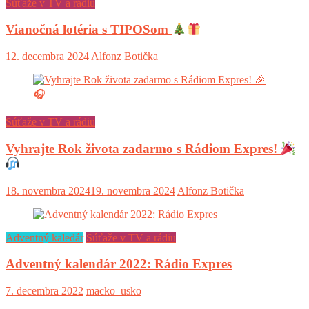
Súťaže v TV a rádiu
Vianočná lotéria s TIPOSom
12. decembra 2024
Alfonz Botička
Súťaže v TV a rádiu
Vyhrajte Rok života zadarmo s Rádiom Expres!
18. novembra 2024
19. novembra 2024
Alfonz Botička
Adventný kaledár
Súťaže v TV a rádiu
Adventný kalendár 2022: Rádio Expres
7. decembra 2022
macko_usko