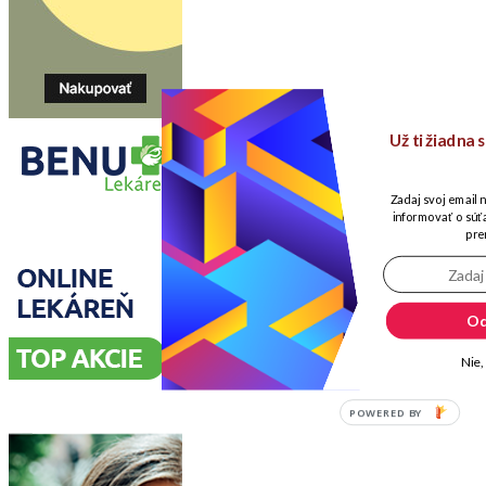
Už ti žiadna
Zadaj svoj email 
informovať o súťa
pre
Od
Nie,