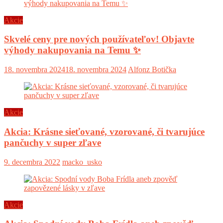
Akcie
Skvelé ceny pre nových používateľov! Objavte
výhody nakupovania na Temu ✨
18. novembra 2024
18. novembra 2024
Alfonz Botička
Akcie
Akcia: Krásne sieťované, vzorované, či tvarujúce
pančuchy v super zľave
9. decembra 2022
macko_usko
Akcie