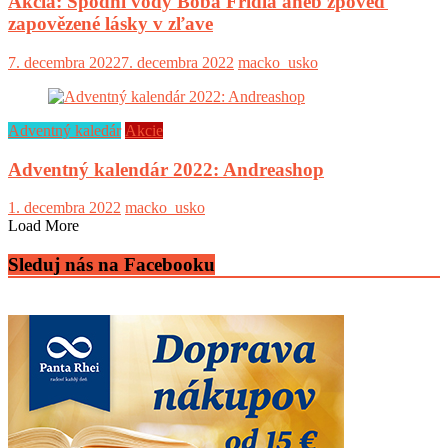
Akcia: Spodní vody Boba Frídla aneb zpověď
zapovězené lásky v zľave
7. decembra 2022
7. decembra 2022
macko_usko
Adventný kaledár
Akcie
Adventný kalendár 2022: Andreashop
1. decembra 2022
macko_usko
Load More
Sleduj nás na Facebooku