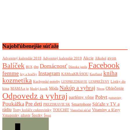
Najobľúbenejšie súťaže
Akcie
avon
Adventný kalendár 2018
Adventný kalendár 2019
Alkohol
Facebook
Balíček
Domácnosť
dm
BUX
Dámska jazda
femme
kniha
Instagram
KAMzaKRÁSOU
Kaufland
hry a hračky
kozmetika
Lístky do
Kuchynské potreby
LENPREZDRAVIE
LENPREŽENY
Nakúp a vyhraj
Oblečenie
Móda
kina
MAMA a ja
Modrý koník
Nivea
Odpovedz a vyhraj
Pobyt
parfémy vône
potraviny
Poukážka
Pre deti
Súťaže v TV a
Smartphone
PREZDRAVIE.SK
rádiu
Torty koláče cukrovinky
Vitamíny a šťavy
TOUCHIT
Vianočná súťaž
Vstupenky
Šperky
zdravie
Šport