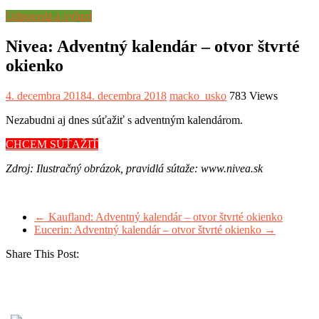
Odpovedz a vyhraj
Nivea: Adventný kalendár – otvor štvrté
okienko
4. decembra 2018
4. decembra 2018
macko_usko
783 Views
Nezabudni aj dnes súťažiť s adventným kalendárom.
CHCEM SÚŤAŽIŤ
Zdroj: Ilustračný obrázok, pravidlá sútaže: www.nivea.sk
←
Kaufland: Adventný kalendár – otvor štvrté okienko
Eucerin: Adventný kalendár – otvor štvrté okienko
→
Share This Post: