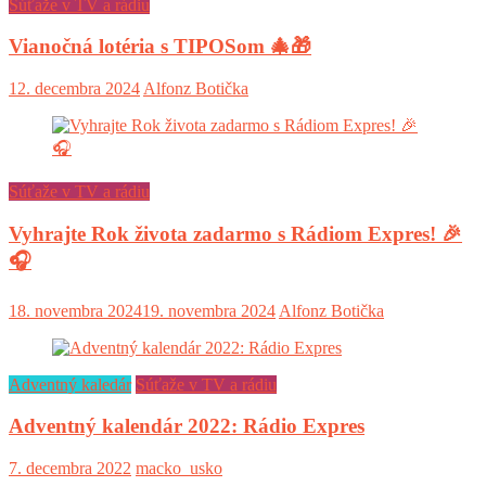
Súťaže v TV a rádiu
Vianočná lotéria s TIPOSom 🎄🎁
12. decembra 2024
Alfonz Botička
Súťaže v TV a rádiu
Vyhrajte Rok života zadarmo s Rádiom Expres! 🎉
🎧
18. novembra 2024
19. novembra 2024
Alfonz Botička
Adventný kaledár
Súťaže v TV a rádiu
Adventný kalendár 2022: Rádio Expres
7. decembra 2022
macko_usko