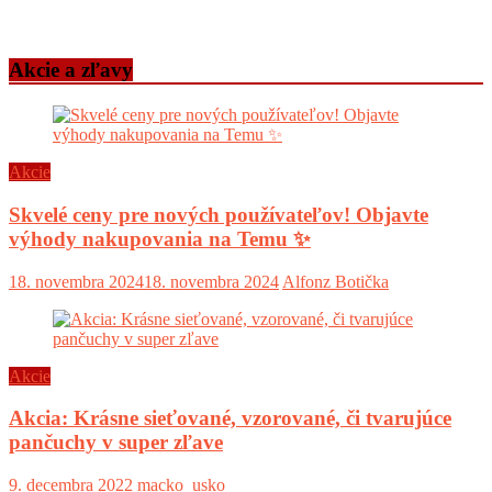
Akcie a zľavy
Akcie
Skvelé ceny pre nových používateľov! Objavte
výhody nakupovania na Temu ✨
18. novembra 2024
18. novembra 2024
Alfonz Botička
Akcie
Akcia: Krásne sieťované, vzorované, či tvarujúce
pančuchy v super zľave
9. decembra 2022
macko_usko