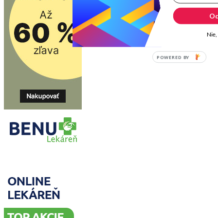
Od
Nie,