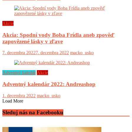
Akcie
Akcia: Spodní vody Boba Frídla aneb zpověď
zapovězené lásky v zľave
7. decembra 2022
7. decembra 2022
macko_usko
Adventný kaledár
Akcie
Adventný kalendár 2022: Andreashop
1. decembra 2022
macko_usko
Load More
Sleduj nás na Facebooku