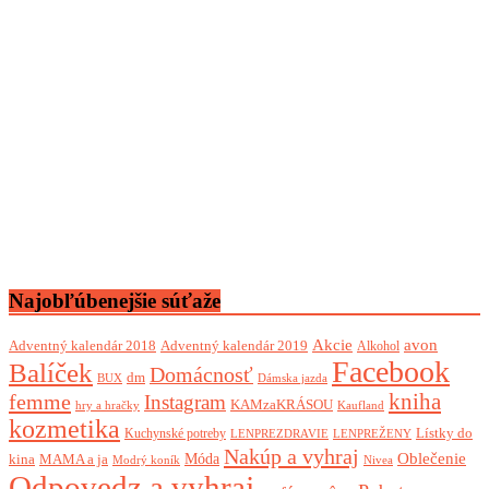
Najobľúbenejšie súťaže
Akcie
avon
Adventný kalendár 2018
Adventný kalendár 2019
Alkohol
Facebook
Balíček
Domácnosť
dm
BUX
Dámska jazda
femme
kniha
Instagram
KAMzaKRÁSOU
Kaufland
hry a hračky
kozmetika
Lístky do
Kuchynské potreby
LENPREZDRAVIE
LENPREŽENY
Nakúp a vyhraj
Oblečenie
Móda
kina
MAMA a ja
Modrý koník
Nivea
Odpovedz a vyhraj