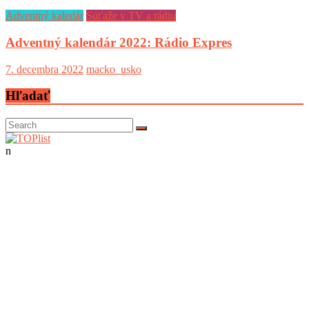
Adventný kaledár
Súťaže v TV a rádiu
Adventný kalendár 2022: Rádio Expres
7. decembra 2022
macko_usko
Hľadať
n