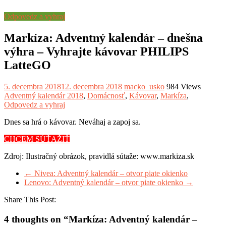
Odpovedz a vyhraj
Markíza: Adventný kalendár – dnešna
výhra – Vyhrajte kávovar PHILIPS
LatteGO
5. decembra 2018
12. decembra 2018
macko_usko
984 Views
Adventný kalendár 2018
,
Domácnosť
,
Kávovar
,
Markíza
,
Odpovedz a vyhraj
Dnes sa hrá o kávovar. Neváhaj a zapoj sa.
CHCEM SÚŤAŽIŤ
Zdroj: Ilustračný obrázok, pravidlá sútaže: www.markiza.sk
←
Nivea: Adventný kalendár – otvor piate okienko
Lenovo: Adventný kalendár – otvor piate okienko
→
Share This Post:
4 thoughts on “
Markíza: Adventný kalendár –