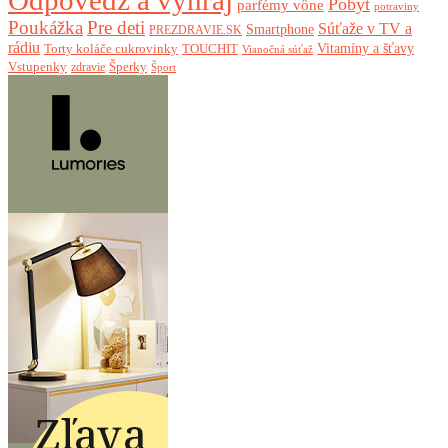
Pobyt
parfémy vône
potraviny
Poukážka
Pre deti
Súťaže v TV a
Smartphone
PREZDRAVIE.SK
rádiu
Torty koláče cukrovinky
Vitamíny a šťavy
TOUCHIT
Vianočná súťaž
Vstupenky
Šperky
zdravie
Šport