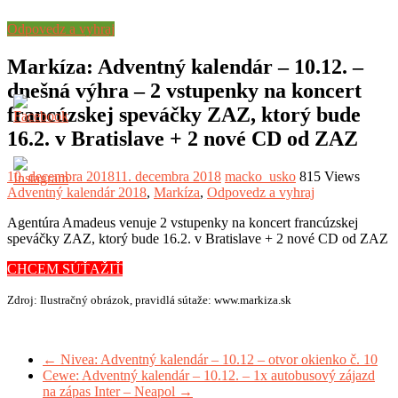
Odpovedz a vyhraj
Markíza: Adventný kalendár – 10.12. –
dnešná výhra – 2 vstupenky na koncert
francúzskej speváčky ZAZ, ktorý bude
16.2. v Bratislave + 2 nové CD od ZAZ
10. decembra 2018
11. decembra 2018
macko_usko
815 Views
Adventný kalendár 2018
,
Markíza
,
Odpovedz a vyhraj
Agentúra Amadeus venuje 2 vstupenky na koncert francúzskej
speváčky ZAZ, ktorý bude 16.2. v Bratislave + 2 nové CD od ZAZ
CHCEM SÚŤAŽIŤ
Zdroj: Ilustračný obrázok, pravidlá sútaže: www.markiza.sk
←
Nivea: Adventný kalendár – 10.12 – otvor okienko č. 10
Cewe: Adventný kalendár – 10.12. – 1x autobusový zájazd
na zápas Inter – Neapol
→