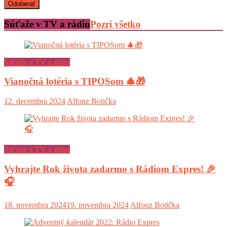
Súťaže v TV a rádiu
Pozri všetko
Súťaže v TV a rádiu
Vianočná lotéria s TIPOSom 🎄🎁
12. decembra 2024
Alfonz Botička
Súťaže v TV a rádiu
Vyhrajte Rok života zadarmo s Rádiom Expres! 🎉
🎧
18. novembra 2024
19. novembra 2024
Alfonz Botička