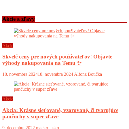
Akcie a zľavy
Akcie
Skvelé ceny pre nových používateľov! Objavte
výhody nakupovania na Temu ✨
18. novembra 2024
18. novembra 2024
Alfonz Botička
Akcie
Akcia: Krásne sieťované, vzorované, či tvarujúce
pančuchy v super zľave
9. decembra 2022
macko_usko