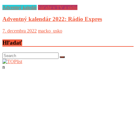
Adventný kaledár
Súťaže v TV a rádiu
Adventný kalendár 2022: Rádio Expres
7. decembra 2022
macko_usko
Hľadať
n