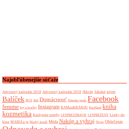
Najobľúbenejšie súťaže
Akcie
avon
Adventný kalendár 2018
Adventný kalendár 2019
Alkohol
Facebook
Balíček
Domácnosť
dm
BUX
Dámska jazda
femme
kniha
Instagram
KAMzaKRÁSOU
Kaufland
hry a hračky
kozmetika
Lístky do
Kuchynské potreby
LENPREZDRAVIE
LENPREŽENY
Nakúp a vyhraj
Oblečenie
Móda
kina
MAMA a ja
Modrý koník
Nivea
Odpovedz a vyhraj