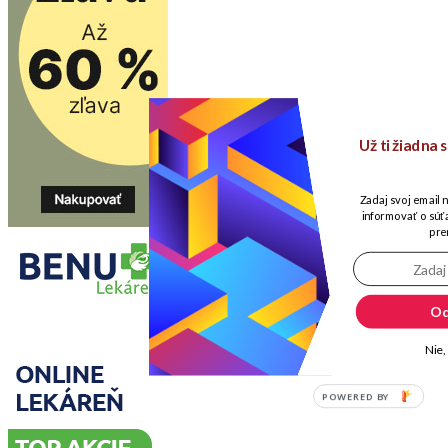
Už ti žiadna
Zadaj svoj email 
informovať o súťa
pre
Od
Nie,