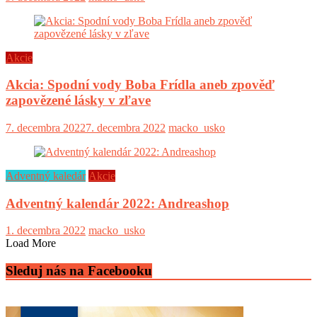
Akcie
Akcia: Spodní vody Boba Frídla aneb zpověď
zapovězené lásky v zľave
7. decembra 2022
7. decembra 2022
macko_usko
Adventný kaledár
Akcie
Adventný kalendár 2022: Andreashop
1. decembra 2022
macko_usko
Load More
Sleduj nás na Facebooku