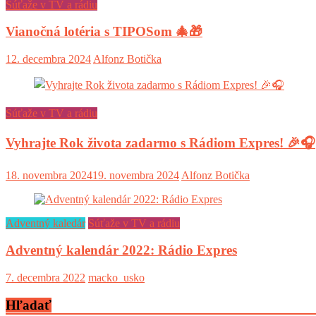
Súťaže v TV a rádiu
Vianočná lotéria s TIPOSom 🎄🎁
12. decembra 2024
Alfonz Botička
Súťaže v TV a rádiu
Vyhrajte Rok života zadarmo s Rádiom Expres! 🎉🎧
18. novembra 2024
19. novembra 2024
Alfonz Botička
Adventný kaledár
Súťaže v TV a rádiu
Adventný kalendár 2022: Rádio Expres
7. decembra 2022
macko_usko
Hľadať