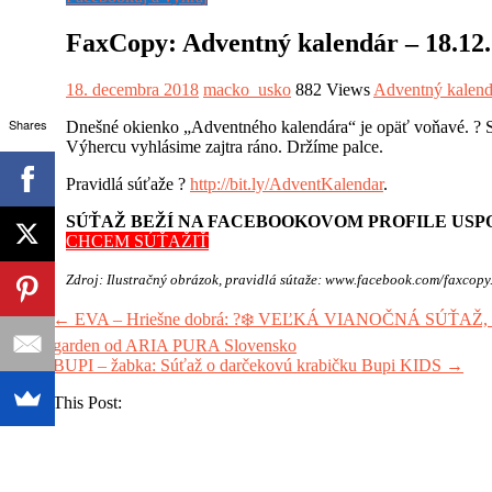
FaxCopy: Adventný kalendár – 18.12.
18. decembra 2018
macko_usko
882 Views
Adventný kalend
Shares
Dnešné okienko „Adventného kalendára“ je opäť voňavé.
?
S
Výhercu vyhlásime zajtra ráno. Držíme palce.
Pravidlá súťaže
?
http://bit.ly/
AdventKalendar
.
SÚŤAŽ BEŽÍ NA FACEBOOKOVOM PROFILE USP
CHCEM SÚŤAŽIŤ
Zdroj: Ilustračný obrázok, pravidlá sútaže: www.facebook.com/faxcopy
←
EVA – Hriešne dobrá: ?❄️ VEĽKÁ VIANOČNÁ SÚŤAŽ, 18. 
garden od ARIA PURA Slovensko
BUPI – žabka: Súťaž o darčekovú krabičku Bupi KIDS
→
Share This Post: