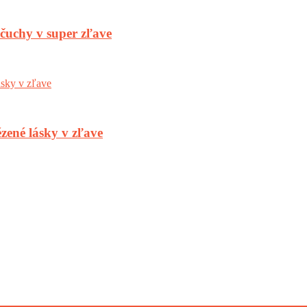
nčuchy v super zľave
zené lásky v zľave