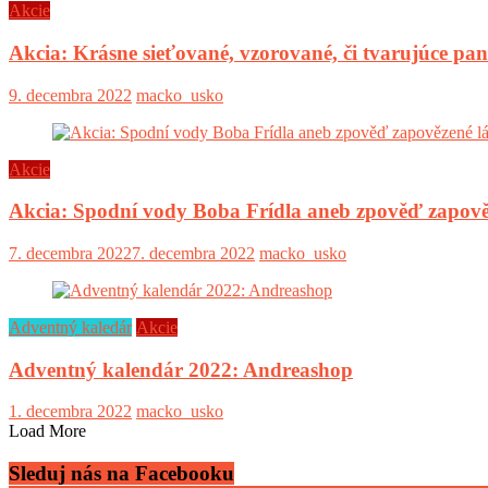
Akcie
Akcia: Krásne sieťované, vzorované, či tvarujúce pa
9. decembra 2022
macko_usko
Akcie
Akcia: Spodní vody Boba Frídla aneb zpověď zapově
7. decembra 2022
7. decembra 2022
macko_usko
Adventný kaledár
Akcie
Adventný kalendár 2022: Andreashop
1. decembra 2022
macko_usko
Load More
Sleduj nás na Facebooku