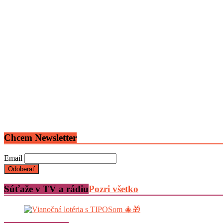
Chcem Newsletter
Email
Súťaže v TV a rádiu
Pozri všetko