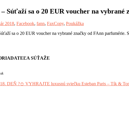
 – Súťaží sa o 20 EUR voucher na vybrané
ár 2018
,
Facebook
,
fann
,
FaxCopy
,
Poukážka
úťaží sa o 20 EUR voucher na vybrané značky od FAnn parfumérie. St
ORIADATEĽA SÚŤAŽE
.sk
DEŇ ?⛄ VYHRAJTE luxusnú sviečku Esteban Paris – Tík & Tonka (