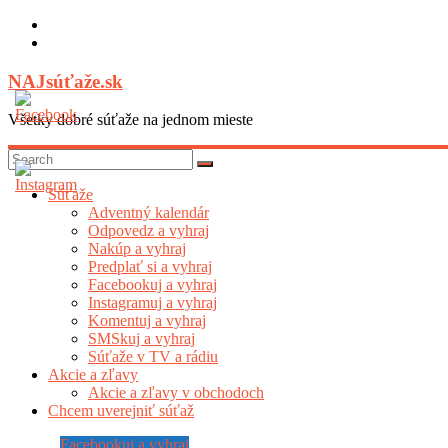
Skip
to
content
NAJsúťaže.sk
Všetky dobré súťaže na jednom mieste
Súťaže
Adventný kalendár
Odpovedz a vyhraj
Nakúp a vyhraj
Predplať si a vyhraj
Facebookuj a vyhraj
Instagramuj a vyhraj
Komentuj a vyhraj
SMSkuj a vyhraj
Súťaže v TV a rádiu
Akcie a zľavy
Akcie a zľavy v obchodoch
Chcem uverejniť súťaž
Facebookuj a vyhraj