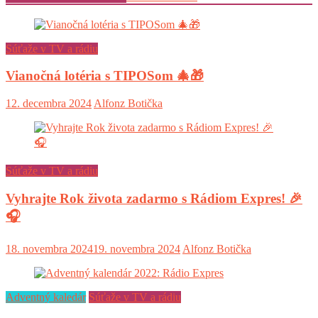
Súťaže v TV a rádiu
Vianočná lotéria s TIPOSom 🎄🎁
12. decembra 2024
Alfonz Botička
Súťaže v TV a rádiu
Vyhrajte Rok života zadarmo s Rádiom Expres! 🎉
🎧
18. novembra 2024
19. novembra 2024
Alfonz Botička
Adventný kaledár
Súťaže v TV a rádiu