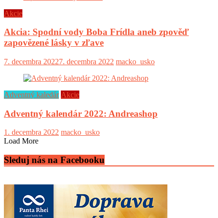
Akcie
Akcia: Spodní vody Boba Frídla aneb zpověď
zapovězené lásky v zľave
7. decembra 2022
7. decembra 2022
macko_usko
Adventný kaledár
Akcie
Adventný kalendár 2022: Andreashop
1. decembra 2022
macko_usko
Load More
Sleduj nás na Facebooku