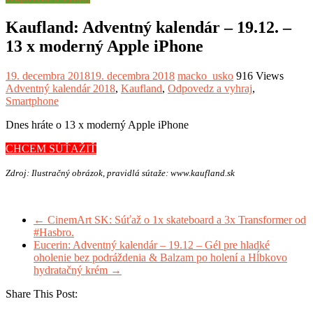
Kaufland: Adventný kalendár – 19.12. –
13 x moderný Apple iPhone
19. decembra 2018
19. decembra 2018
macko_usko
916 Views
Adventný kalendár 2018
,
Kaufland
,
Odpovedz a vyhraj
,
Smartphone
Dnes hráte o 13 x moderný Apple iPhone
CHCEM SÚŤAŽIŤ
Zdroj: Ilustračný obrázok, pravidlá sútaže: www.kaufland.sk
←
CinemArt SK: Súťaž o 1x skateboard a 3x Transformer od
#Hasbro.
Eucerin: Adventný kalendár – 19.12 – Gél pre hladké
oholenie bez podráždenia & Balzam po holení a Hĺbkovo
hydratačný krém
→
Share This Post: