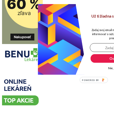
Už ti žiadna
Zadaj svoj email 
informovať o súťa
pre
Od
Nie,