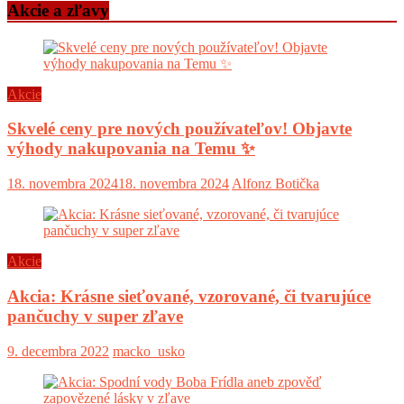
Akcie a zľavy
Akcie
Skvelé ceny pre nových používateľov! Objavte
výhody nakupovania na Temu ✨
18. novembra 2024
18. novembra 2024
Alfonz Botička
Akcie
Akcia: Krásne sieťované, vzorované, či tvarujúce
pančuchy v super zľave
9. decembra 2022
macko_usko