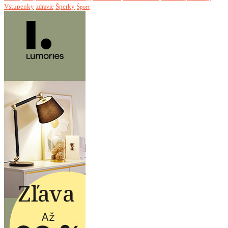
Vstupenky
Šperky
zdravie
Šport