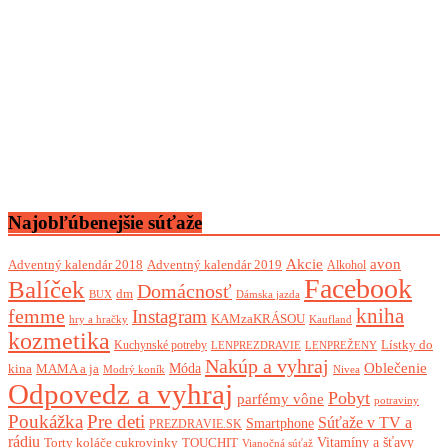
Najobľúbenejšie súťaže
Akcie
avon
Adventný kalendár 2018
Adventný kalendár 2019
Alkohol
Facebook
Balíček
Domácnosť
dm
BUX
Dámska jazda
femme
kniha
Instagram
KAMzaKRÁSOU
Kaufland
hry a hračky
kozmetika
Lístky do
Kuchynské potreby
LENPREZDRAVIE
LENPREŽENY
Nakúp a vyhraj
Oblečenie
Móda
kina
MAMA a ja
Modrý koník
Nivea
Odpovedz a vyhraj
Pobyt
parfémy vône
potraviny
Poukážka
Pre deti
Súťaže v TV a
Smartphone
PREZDRAVIE.SK
rádiu
Torty koláče cukrovinky
Vitamíny a šťavy
TOUCHIT
Vianočná súťaž