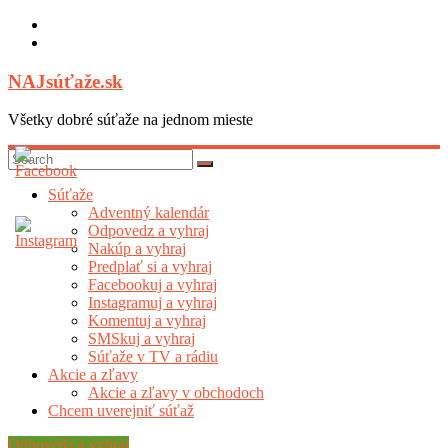
Skip
to
content
NAJsúťaže.sk
Všetky dobré súťaže na jednom mieste
Súťaže
Adventný kalendár
Odpovedz a vyhraj
Nakúp a vyhraj
Predplať si a vyhraj
Facebookuj a vyhraj
Instagramuj a vyhraj
Komentuj a vyhraj
SMSkuj a vyhraj
Súťaže v TV a rádiu
Akcie a zľavy
Akcie a zľavy v obchodoch
Chcem uverejniť súťaž
Odpovedz a vyhraj