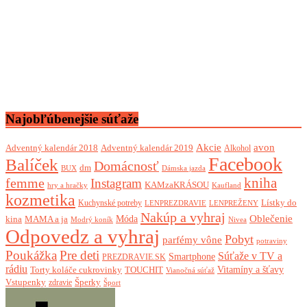
Najobľúbenejšie súťaže
Akcie
avon
Adventný kalendár 2018
Adventný kalendár 2019
Alkohol
Facebook
Balíček
Domácnosť
dm
BUX
Dámska jazda
femme
kniha
Instagram
KAMzaKRÁSOU
Kaufland
hry a hračky
kozmetika
Lístky do
Kuchynské potreby
LENPREZDRAVIE
LENPREŽENY
Nakúp a vyhraj
Oblečenie
Móda
kina
MAMA a ja
Modrý koník
Nivea
Odpovedz a vyhraj
Pobyt
parfémy vône
potraviny
Poukážka
Pre deti
Súťaže v TV a
Smartphone
PREZDRAVIE.SK
rádiu
Torty koláče cukrovinky
Vitamíny a šťavy
TOUCHIT
Vianočná súťaž
Vstupenky
Šperky
zdravie
Šport