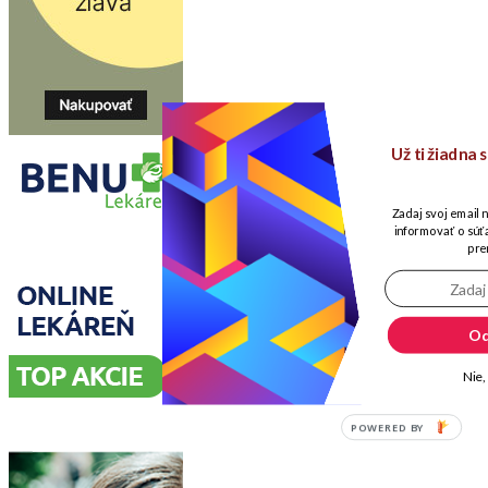
Už ti žiadna
Zadaj svoj email 
informovať o súťa
pre
Od
Nie,