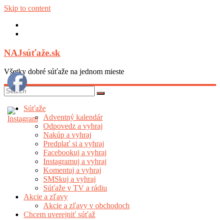
Skip to content
NAJsúťaže.sk
Všetky dobré súťaže na jednom mieste
Súťaže
Adventný kalendár
Odpovedz a vyhraj
Nakúp a vyhraj
Predplať si a vyhraj
Facebookuj a vyhraj
Instagramuj a vyhraj
Komentuj a vyhraj
SMSkuj a vyhraj
Súťaže v TV a rádiu
Akcie a zľavy
Akcie a zľavy v obchodoch
Chcem uverejniť súťaž