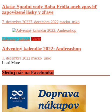
Akcia: Spodní vody Boba Frídla aneb zpověď
zapovězené lásky v zľave
7. decembra 2022
7. decembra 2022
macko_usko
Adventný kaledár
Akcie
Adventný kalendár 2022: Andreashop
1. decembra 2022
macko_usko
Load More
Sleduj nás na Facebooku