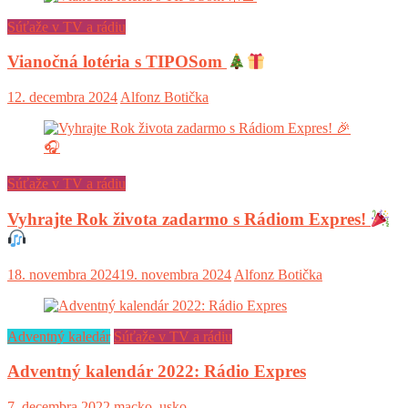
Súťaže v TV a rádiu
Vianočná lotéria s TIPOSom
12. decembra 2024
Alfonz Botička
Súťaže v TV a rádiu
Vyhrajte Rok života zadarmo s Rádiom Expres!
18. novembra 2024
19. novembra 2024
Alfonz Botička
Adventný kaledár
Súťaže v TV a rádiu
Adventný kalendár 2022: Rádio Expres
7. decembra 2022
macko_usko