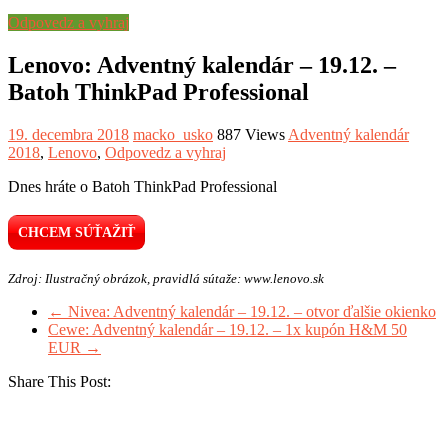
Odpovedz a vyhraj
Lenovo: Adventný kalendár – 19.12. –
Batoh ThinkPad Professional
19. decembra 2018
macko_usko
887 Views
Adventný kalendár
2018
,
Lenovo
,
Odpovedz a vyhraj
Dnes hráte o Batoh ThinkPad Professional
CHCEM SÚŤAŽIŤ
Zdroj: Ilustračný obrázok, pravidlá sútaže: www.lenovo.sk
←
Nivea: Adventný kalendár – 19.12. – otvor ďalšie okienko
Cewe: Adventný kalendár – 19.12. – 1x kupón H&M 50
EUR
→
Share This Post: