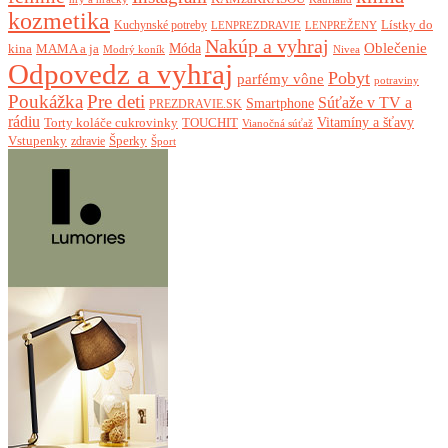
kozmetika
Lístky do
Kuchynské potreby
LENPREZDRAVIE
LENPREŽENY
Nakúp a vyhraj
Oblečenie
Móda
kina
MAMA a ja
Modrý koník
Nivea
Odpovedz a vyhraj
Pobyt
parfémy vône
potraviny
Poukážka
Pre deti
Súťaže v TV a
Smartphone
PREZDRAVIE.SK
rádiu
Torty koláče cukrovinky
Vitamíny a šťavy
TOUCHIT
Vianočná súťaž
Vstupenky
Šperky
zdravie
Šport