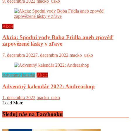
9. decembra 2022
macko_usko
Akcie
Akcia: Spodní vody Boba Frídla aneb zpověď
zapovězené lásky v zľave
7. decembra 2022
7. decembra 2022
macko_usko
Adventný kaledár
Akcie
Adventný kalendár 2022: Andreashop
1. decembra 2022
macko_usko
Load More
Sleduj nás na Facebooku