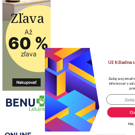
Už ti žiadna
Zadaj svoj email 
informovať o súťa
pre
Od
Nie,