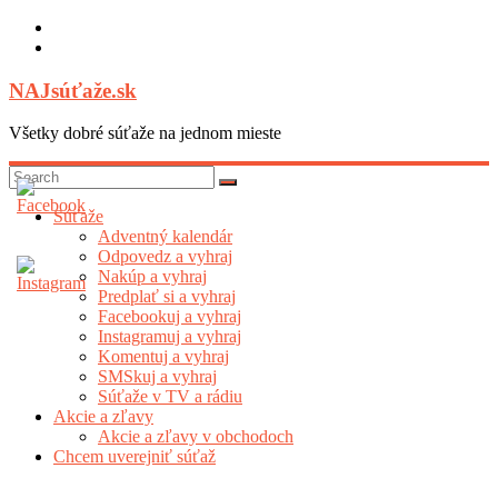
Skip
to
content
NAJsúťaže.sk
Všetky dobré súťaže na jednom mieste
Súťaže
Adventný kalendár
Odpovedz a vyhraj
Nakúp a vyhraj
Predplať si a vyhraj
Facebookuj a vyhraj
Instagramuj a vyhraj
Komentuj a vyhraj
SMSkuj a vyhraj
Súťaže v TV a rádiu
Akcie a zľavy
Akcie a zľavy v obchodoch
Chcem uverejniť súťaž