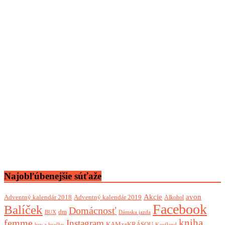
Najobľúbenejšie súťaže
Akcie
avon
Adventný kalendár 2018
Adventný kalendár 2019
Alkohol
Facebook
Balíček
Domácnosť
dm
BUX
Dámska jazda
femme
kniha
Instagram
KAMzaKRÁSOU
Kaufland
hry a hračky