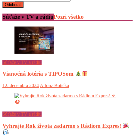
Súťaže v TV a rádiu
Pozri všetko
Súťaže v TV a rádiu
Vianočná lotéria s TIPOSom
12. decembra 2024
Alfonz Botička
Súťaže v TV a rádiu
Vyhrajte Rok života zadarmo s Rádiom Expres!