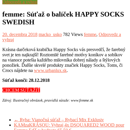
Odpovedz a vyhraj
femme: Súťaž o balíček HAPPY SOCKS
SWEDISH
20. decembra 2018
macko_usko
782 Views
femme
,
Odpovedz a
vyhraj
Krásna darčeková krabička Happy Socks vás presvedčí, že farebný
svet je ten najkrajší! Roztomilé farebné motívy koníkov a sobíkov
na vianoce potešia každého milovníka dobrej nálady a štýlových
ponožiek. Ďalšie skvelé produkty značiek Happy Socks, Toms, či
Crocs nájdete na
www.urbanlux.sk
.
Súťaž končí: 28.12.2018
CHCEM SÚŤAŽIŤ
Zdroj: Ilustračný obrázok, pravidlá sútaže: www.femme.sk
←
Ryba: Vianočná súťaž – Rybací Mix Exklusiv
KAMzaKRÁSOU: Vyhraj 4x DSQUARED2 WOOD pour