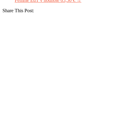
Femme EdT v hodnote 65,50 €
→
Share This Post: