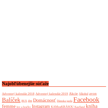
Najobľúbenejšie súťaže
Akcie
avon
Adventný kalendár 2018
Adventný kalendár 2019
Alkohol
Facebook
Balíček
Domácnosť
dm
BUX
Dámska jazda
femme
kniha
Instagram
KAMzaKRÁSOU
Kaufland
hry a hračky