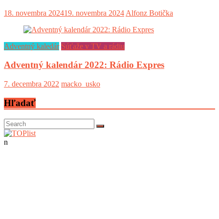
18. novembra 2024
19. novembra 2024
Alfonz Botička
Adventný kaledár
Súťaže v TV a rádiu
Adventný kalendár 2022: Rádio Expres
7. decembra 2022
macko_usko
Hľadať
n