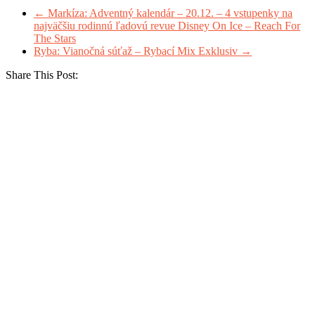
←
Markíza: Adventný kalendár – 20.12. – 4 vstupenky na
najväčšiu rodinnú ľadovú revue Disney On Ice – Reach For
The Stars
Ryba: Vianočná súťaž – Rybací Mix Exklusiv
→
Share This Post: