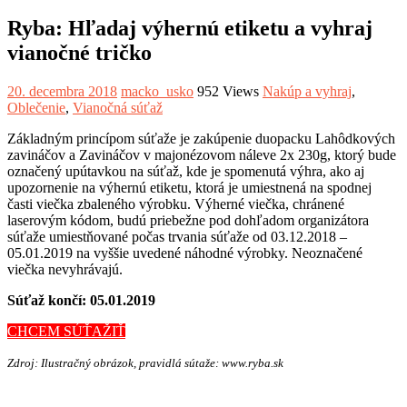
Ryba: Hľadaj výhernú etiketu a vyhraj
vianočné tričko
20. decembra 2018
macko_usko
952 Views
Nakúp a vyhraj
,
Oblečenie
,
Vianočná súťaž
Základným princípom súťaže je zakúpenie duopacku Lahôdkových
zavináčov a Zavináčov v majonézovom náleve 2x 230g, ktorý bude
označený upútavkou na súťaž, kde je spomenutá výhra, ako aj
upozornenie na výhernú etiketu, ktorá je umiestnená na spodnej
časti viečka zbaleného výrobku. Výherné viečka, chránené
laserovým kódom, budú priebežne pod dohľadom organizátora
súťaže umiestňované počas trvania súťaže od 03.12.2018 –
05.01.2019 na vyššie uvedené náhodné výrobky. Neoznačené
viečka nevyhrávajú.
Súťaž končí: 05.01.2019
CHCEM SÚŤAŽIŤ
Zdroj: Ilustračný obrázok, pravidlá sútaže: www.ryba.sk