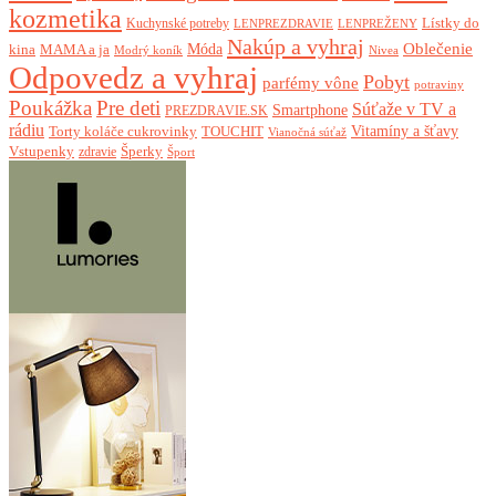
kozmetika
Lístky do
Kuchynské potreby
LENPREZDRAVIE
LENPREŽENY
Nakúp a vyhraj
Oblečenie
Móda
kina
MAMA a ja
Modrý koník
Nivea
Odpovedz a vyhraj
Pobyt
parfémy vône
potraviny
Poukážka
Pre deti
Súťaže v TV a
Smartphone
PREZDRAVIE.SK
rádiu
Torty koláče cukrovinky
Vitamíny a šťavy
TOUCHIT
Vianočná súťaž
Vstupenky
Šperky
zdravie
Šport