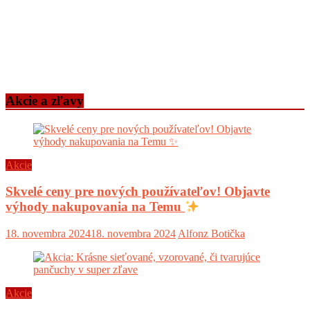
Akcie a zľavy
Akcie
Skvelé ceny pre nových používateľov! Objavte
výhody nakupovania na Temu
18. novembra 2024
18. novembra 2024
Alfonz Botička
Akcie