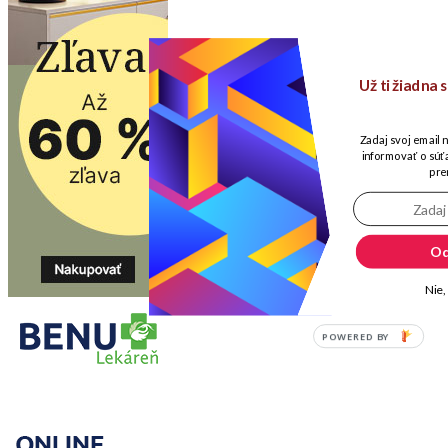
Už ti žiadna
Zadaj svoj email 
informovať o súťa
pre
Od
Nie,