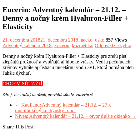
Eucerin: Adventný kalendár – 21.12. –
Denný a nočný krém Hyaluron-Filler +
Elasticity
21. decembra 2018
21. decembra 2018
macko_usko
857 Views
Adventný kalendár 2018
,
Eucerin
,
kozmetika
,
Odpovedz a vyhraj
Denný a nočný krém Hyaluron-Filler + Elasticity pre zrelú pleť
zlepšujú pružnosť a vypĺňajú aj hlboké vrásky. Vedľa pečujúcich
krémov vyhráte aj čistiacu micelárnu vodu 3v1, ktorá pomáha pleti
ľahšie dýchať.
CHCEM SÚŤAŽIŤ
Zdroj: Ilustračný obrázok, pravidlá sútaže: eucerin.sk
←
Kaufland: Adventný kalendár – 21.12. – 27 x
multifunkčný kuchynský robot
Nivea: Adventný kalendár – 21.12. – otvor ďalšie okienko
→
Share This Post: