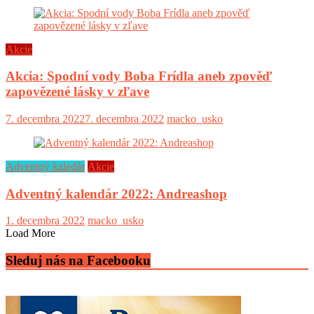
Akcie
Akcia: Spodní vody Boba Frídla aneb zpověď
zapovězené lásky v zľave
7. decembra 2022
7. decembra 2022
macko_usko
Adventný kaledár
Akcie
Adventný kalendár 2022: Andreashop
1. decembra 2022
macko_usko
Load More
Sleduj nás na Facebooku