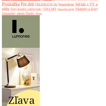
Poukážka
Pre deti
Súťaže v TV a
Smartphone
PREZDRAVIE.SK
rádiu
Torty koláče cukrovinky
Vitamíny a šťavy
TOUCHIT
Vianočná súťaž
Vstupenky
Šperky
zdravie
Šport