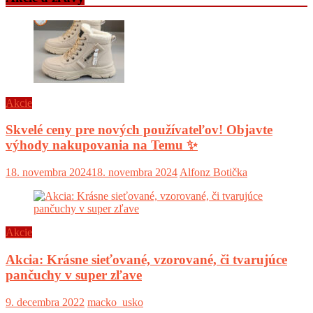
Akcie
Skvelé ceny pre nových používateľov! Objavte
výhody nakupovania na Temu ✨
18. novembra 2024
18. novembra 2024
Alfonz Botička
Akcie
Akcia: Krásne sieťované, vzorované, či tvarujúce
pančuchy v super zľave
9. decembra 2022
macko_usko