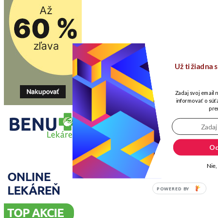
Už ti žiadna
Zadaj svoj email 
informovať o súťa
pre
Od
Nie,