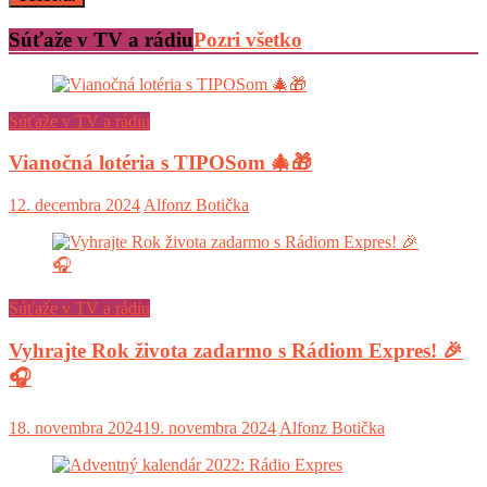
Súťaže v TV a rádiu
Pozri všetko
Súťaže v TV a rádiu
Vianočná lotéria s TIPOSom 🎄🎁
12. decembra 2024
Alfonz Botička
Súťaže v TV a rádiu
Vyhrajte Rok života zadarmo s Rádiom Expres! 🎉
🎧
18. novembra 2024
19. novembra 2024
Alfonz Botička