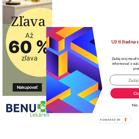
Už ti žiadna
Zadaj svoj email 
informovať o súťa
pre
Od
Nie,