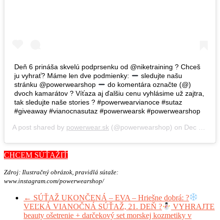
Deň 6 prináša skvelú podprsenku od @niketraining ? Chceš
ju vyhrať? Máme len dve podmienky:
sledujte našu
stránku @powerwearshop
do komentára označte (@)
dvoch kamarátov ? Víťaza aj ďalšiu cenu vyhlásime už zajtra,
tak sledujte naše stories ? #powerwearvianoce #sutaz
#giveaway #vianocnasutaz #powerwearsk #powerwearshop
A post shared by
powerwear.sk
(@powerwearshop) on
Dec 21, 2018 at 1:31am PST
CHCEM SÚŤAŽIŤ
Zdroj: Ilustračný obrázok, pravidlá sútaže:
www.instagram.com/powerwearshop/
←
SÚŤAŽ UKONČENÁ – EVA – Hriešne dobrá: ?
VEĽKÁ VIANOČNÁ SÚŤAŽ, 21. DEŇ ?
VYHRAJTE
beauty ošetrenie + darčekový set morskej kozmetiky v