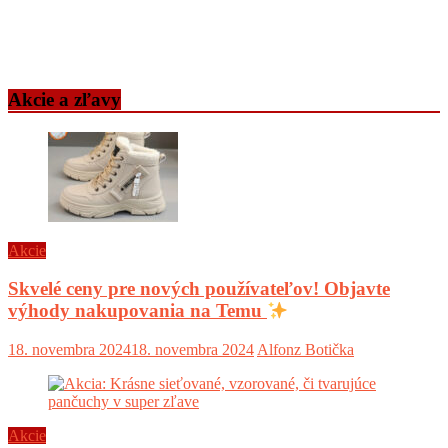
Akcie a zľavy
Akcie
Skvelé ceny pre nových používateľov! Objavte
výhody nakupovania na Temu
18. novembra 2024
18. novembra 2024
Alfonz Botička
Akcie