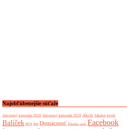
Najobľúbenejšie súťaže
Akcie
avon
Adventný kalendár 2018
Adventný kalendár 2019
Alkohol
Facebook
Balíček
Domácnosť
dm
BUX
Dámska jazda