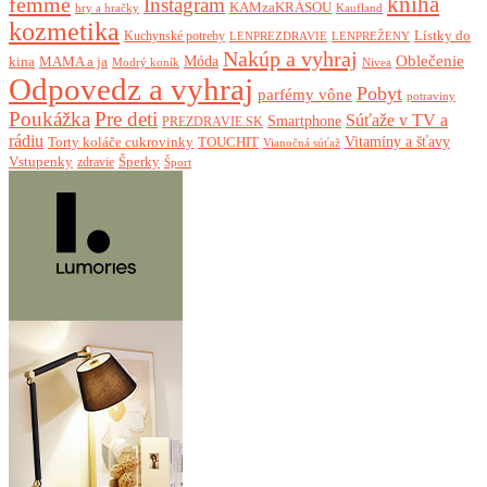
femme
kniha
Instagram
KAMzaKRÁSOU
Kaufland
hry a hračky
kozmetika
Lístky do
Kuchynské potreby
LENPREZDRAVIE
LENPREŽENY
Nakúp a vyhraj
Oblečenie
Móda
kina
MAMA a ja
Modrý koník
Nivea
Odpovedz a vyhraj
Pobyt
parfémy vône
potraviny
Poukážka
Pre deti
Súťaže v TV a
Smartphone
PREZDRAVIE.SK
rádiu
Torty koláče cukrovinky
Vitamíny a šťavy
TOUCHIT
Vianočná súťaž
Vstupenky
Šperky
zdravie
Šport