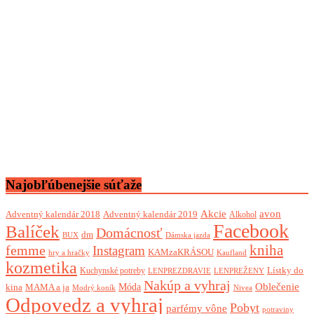
Najobľúbenejšie súťaže
Akcie
avon
Adventný kalendár 2018
Adventný kalendár 2019
Alkohol
Facebook
Balíček
Domácnosť
dm
BUX
Dámska jazda
femme
kniha
Instagram
KAMzaKRÁSOU
Kaufland
hry a hračky
kozmetika
Lístky do
Kuchynské potreby
LENPREZDRAVIE
LENPREŽENY
Nakúp a vyhraj
Oblečenie
Móda
kina
MAMA a ja
Modrý koník
Nivea
Odpovedz a vyhraj
Pobyt
parfémy vône
potraviny