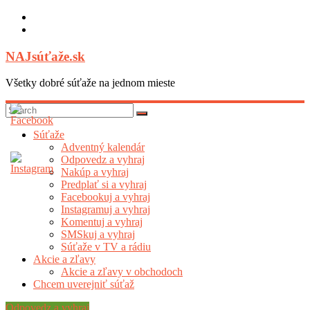
Skip
to
content
NAJsúťaže.sk
Všetky dobré súťaže na jednom mieste
Súťaže
Adventný kalendár
Odpovedz a vyhraj
Nakúp a vyhraj
Predplať si a vyhraj
Facebookuj a vyhraj
Instagramuj a vyhraj
Komentuj a vyhraj
SMSkuj a vyhraj
Súťaže v TV a rádiu
Akcie a zľavy
Akcie a zľavy v obchodoch
Chcem uverejniť súťaž
Odpovedz a vyhraj