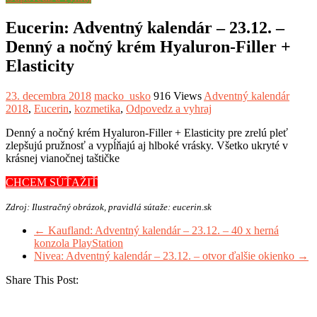
Eucerin: Adventný kalendár – 23.12. –
Denný a nočný krém Hyaluron-Filler +
Elasticity
23. decembra 2018
macko_usko
916 Views
Adventný kalendár
2018
,
Eucerin
,
kozmetika
,
Odpovedz a vyhraj
Denný a nočný krém Hyaluron-Filler + Elasticity pre zrelú pleť
zlepšujú pružnosť a vypĺňajú aj hlboké vrásky. Všetko ukryté v
krásnej vianočnej taštičke
CHCEM SÚŤAŽIŤ
Zdroj: Ilustračný obrázok, pravidlá sútaže: eucerin.sk
←
Kaufland: Adventný kalendár – 23.12. – 40 x herná
konzola PlayStation
Nivea: Adventný kalendár – 23.12. – otvor ďalšie okienko
→
Share This Post: