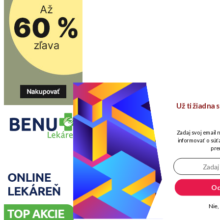
Už ti žiadna
Zadaj svoj email 
informovať o súťa
pre
Od
Nie,