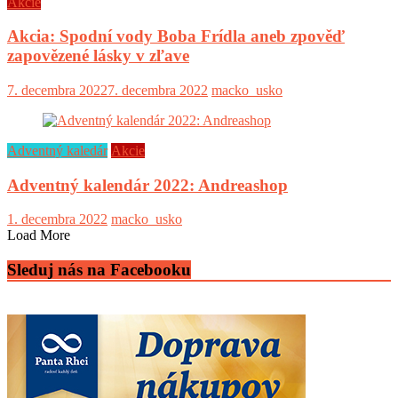
Akcie
Akcia: Spodní vody Boba Frídla aneb zpověď
zapovězené lásky v zľave
7. decembra 2022
7. decembra 2022
macko_usko
Adventný kaledár
Akcie
Adventný kalendár 2022: Andreashop
1. decembra 2022
macko_usko
Load More
Sleduj nás na Facebooku