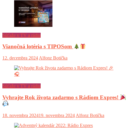
Súťaže v TV a rádiu
Vianočná lotéria s TIPOSom
12. decembra 2024
Alfonz Botička
Súťaže v TV a rádiu
Vyhrajte Rok života zadarmo s Rádiom Expres!
18. novembra 2024
19. novembra 2024
Alfonz Botička