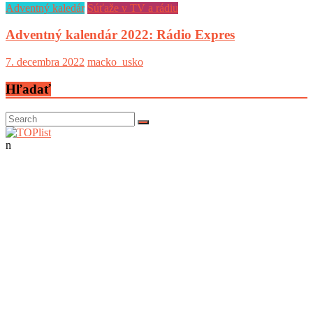
Adventný kaledár
Súťaže v TV a rádiu
Adventný kalendár 2022: Rádio Expres
7. decembra 2022
macko_usko
Hľadať
n