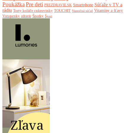
Poukážka
Pre deti
Súťaže v TV a
Smartphone
PREZDRAVIE.SK
rádiu
Torty koláče cukrovinky
Vitamíny a šťavy
TOUCHIT
Vianočná súťaž
Vstupenky
Šperky
zdravie
Šport