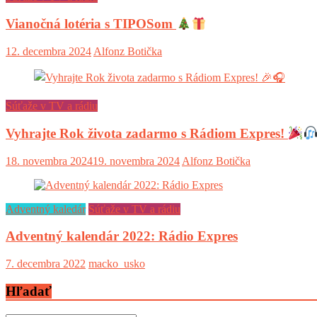
Vianočná lotéria s TIPOSom
12. decembra 2024
Alfonz Botička
Súťaže v TV a rádiu
Vyhrajte Rok života zadarmo s Rádiom Expres!
18. novembra 2024
19. novembra 2024
Alfonz Botička
Adventný kaledár
Súťaže v TV a rádiu
Adventný kalendár 2022: Rádio Expres
7. decembra 2022
macko_usko
Hľadať