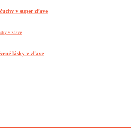
nčuchy v super zľave
zené lásky v zľave