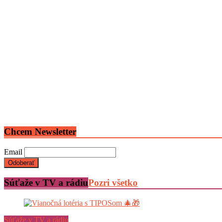
Chcem Newsletter
Email
Súťaže v TV a rádiu
Pozri všetko
Súťaže v TV a rádiu