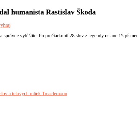
ydal humanista Rastislav Škoda
yhraj
 správne vylúštite. Po prečiarknutí 28 slov z legendy ostane 15 písme
ov a telovych mliek Treaclemoon