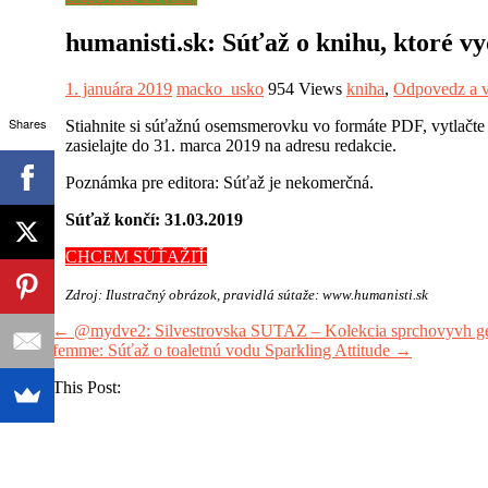
humanisti.sk: Súťaž o knihu, ktoré v
1. januára 2019
macko_usko
954 Views
kniha
,
Odpovedz a v
Shares
Stiahnite si súťažnú osemsmerovku vo formáte PDF, vytlačte a
zasielajte do 31. marca 2019 na adresu redakcie.
Poznámka pre editora: Súťaž je nekomerčná.
Súťaž končí: 31.03.2019
CHCEM SÚŤAŽIŤ
Zdroj: Ilustračný obrázok, pravidlá sútaže: www.humanisti.sk
←
@mydve2: Silvestrovska SUTAZ – Kolekcia sprchovyvh gel
femme: Súťaž o toaletnú vodu Sparkling Attitude
→
Share This Post: