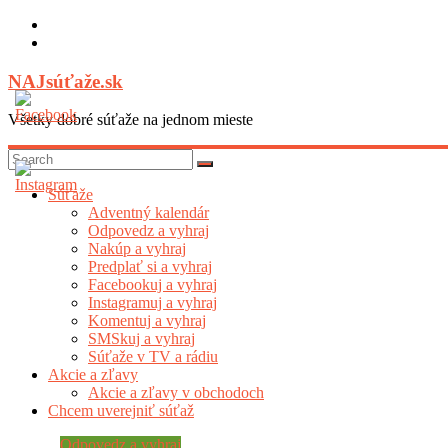
Skip
to
content
NAJsúťaže.sk
Všetky dobré súťaže na jednom mieste
Súťaže
Adventný kalendár
Odpovedz a vyhraj
Nakúp a vyhraj
Predplať si a vyhraj
Facebookuj a vyhraj
Instagramuj a vyhraj
Komentuj a vyhraj
SMSkuj a vyhraj
Súťaže v TV a rádiu
Akcie a zľavy
Akcie a zľavy v obchodoch
Chcem uverejniť súťaž
Odpovedz a vyhraj