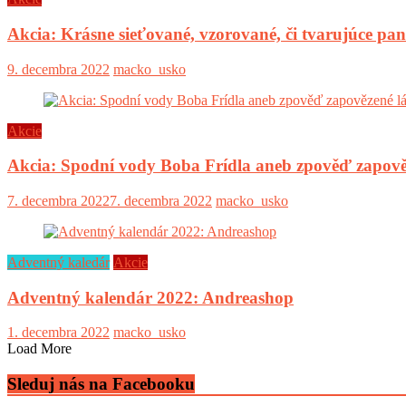
Akcia: Krásne sieťované, vzorované, či tvarujúce pa
9. decembra 2022
macko_usko
Akcie
Akcia: Spodní vody Boba Frídla aneb zpověď zapově
7. decembra 2022
7. decembra 2022
macko_usko
Adventný kaledár
Akcie
Adventný kalendár 2022: Andreashop
1. decembra 2022
macko_usko
Load More
Sleduj nás na Facebooku