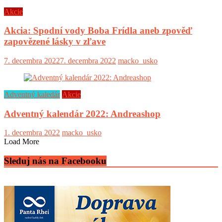
Akcie
Akcia: Spodní vody Boba Frídla aneb zpověď
zapovězené lásky v zľave
7. decembra 2022
7. decembra 2022
macko_usko
Adventný kaledár
Akcie
Adventný kalendár 2022: Andreashop
1. decembra 2022
macko_usko
Load More
Sleduj nás na Facebooku