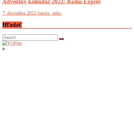
Adventný kalendár 2022: Rádio Expres
7. decembra 2022
macko_usko
Hľadať
n