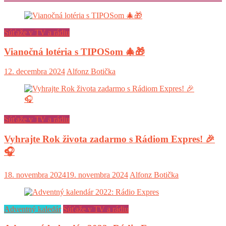
Súťaže v TV a rádiu
Vianočná lotéria s TIPOSom 🎄🎁
12. decembra 2024
Alfonz Botička
Súťaže v TV a rádiu
Vyhrajte Rok života zadarmo s Rádiom Expres! 🎉
🎧
18. novembra 2024
19. novembra 2024
Alfonz Botička
Adventný kaledár
Súťaže v TV a rádiu