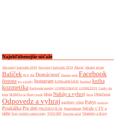
Najobľúbenejšie súťaže
Akcie
avon
Adventný kalendár 2018
Adventný kalendár 2019
Alkohol
Facebook
Balíček
Domácnosť
dm
BUX
Dámska jazda
femme
kniha
Instagram
KAMzaKRÁSOU
Kaufland
hry a hračky
kozmetika
Lístky do
Kuchynské potreby
LENPREZDRAVIE
LENPREŽENY
Nakúp a vyhraj
Oblečenie
Móda
kina
MAMA a ja
Modrý koník
Nivea
Odpovedz a vyhraj
Pobyt
parfémy vône
potraviny
Poukážka
Pre deti
Súťaže v TV a
Smartphone
PREZDRAVIE.SK
rádiu
Torty koláče cukrovinky
Vitamíny a šťavy
TOUCHIT
Vianočná súťaž