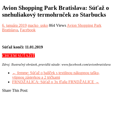
Avion Shopping Park Bratislava: Súťaž o
snehuliakový termohrnček zo Starbucks
6. januára 2019
macko_usko
864 Views
Avion Shopping Park
Bratislava
,
Facebook
Súťaž končí: 11.01.2019
CHCEM SÚŤAŽIŤ
Zdroj: Ilustračný obrázok, pravidlá sútaže: www.facebook.com/avionbratislava
←
femme: Súťaž o balíček s textilnou nákupnou tašku,
vtipnou zásterkou a 2 tričkami
FRNDŽALICA: Súťaž o 3x fľašu FRNDŽALICE
→
Share This Post: