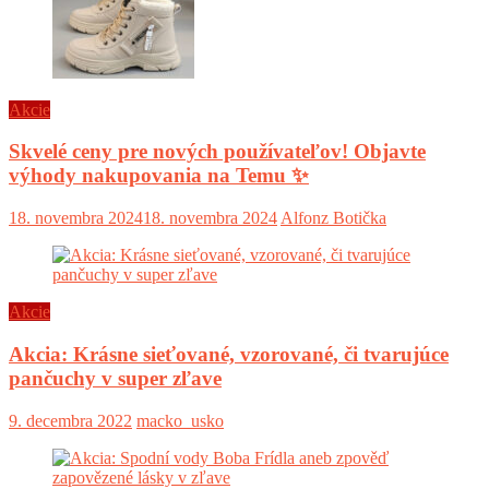
Akcie
Skvelé ceny pre nových používateľov! Objavte
výhody nakupovania na Temu ✨
18. novembra 2024
18. novembra 2024
Alfonz Botička
Akcie
Akcia: Krásne sieťované, vzorované, či tvarujúce
pančuchy v super zľave
9. decembra 2022
macko_usko