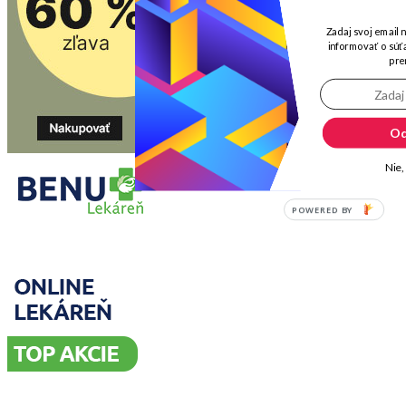
Zadaj svoj email 
informovať o súťa
pre
Od
Nie,