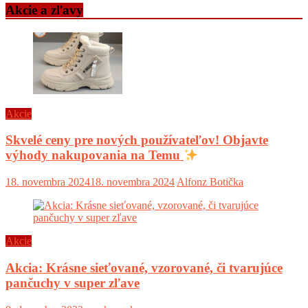
Akcie a zľavy
Akcie
Skvelé ceny pre nových používateľov! Objavte
výhody nakupovania na Temu
18. novembra 2024
18. novembra 2024
Alfonz Botička
Akcie
Akcia: Krásne sieťované, vzorované, či tvarujúce
pančuchy v super zľave