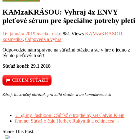
KAMzaKRÁSOU: Vyhraj 4x ENVY
pleťové sérum pre špeciálne potreby pleti
16. januára 2019
macko_usko
881 Views
KAMzaKRÁSOU
,
kozmetika
,
Odpovedz a vyhraj
Odpovedzte nám správne na súťažnú otázku a ste v hre o jedno z
týchto pleťových sér!
Súťaž končí:
29.1.2018
CHCEM SÚŤAŽIŤ
Zdroj: Ilustračný obrázok, pravidlá sútaže: www.kamzakrasou.sk
←
@my_fashioon_: Súťaž o trojdielny set Calvin Klein
femme: Súťaž o čaje Herbex Rakytník a echinacea
→
Share This Post: