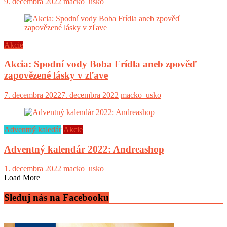
9. decembra 2022
macko_usko
Akcie
Akcia: Spodní vody Boba Frídla aneb zpověď
zapovězené lásky v zľave
7. decembra 2022
7. decembra 2022
macko_usko
Adventný kaledár
Akcie
Adventný kalendár 2022: Andreashop
1. decembra 2022
macko_usko
Load More
Sleduj nás na Facebooku