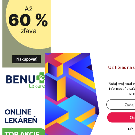
Už ti žiadna
Zadaj svoj email 
informovať o súťa
pre
Od
Nie,