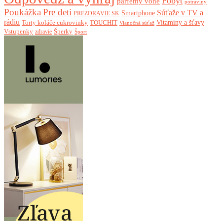
Pobyt
parfémy vône
potraviny
Poukážka
Pre deti
Súťaže v TV a
Smartphone
PREZDRAVIE.SK
rádiu
Torty koláče cukrovinky
Vitamíny a šťavy
TOUCHIT
Vianočná súťaž
Vstupenky
Šperky
zdravie
Šport