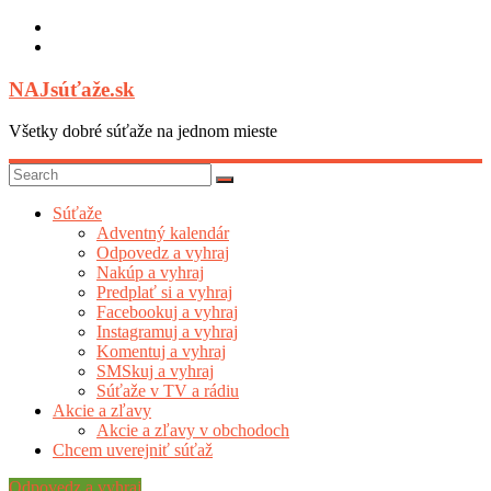
Skip
to
content
NAJsúťaže.sk
Všetky dobré súťaže na jednom mieste
Súťaže
Adventný kalendár
Odpovedz a vyhraj
Nakúp a vyhraj
Predplať si a vyhraj
Facebookuj a vyhraj
Instagramuj a vyhraj
Komentuj a vyhraj
SMSkuj a vyhraj
Súťaže v TV a rádiu
Akcie a zľavy
Akcie a zľavy v obchodoch
Chcem uverejniť súťaž
Odpovedz a vyhraj