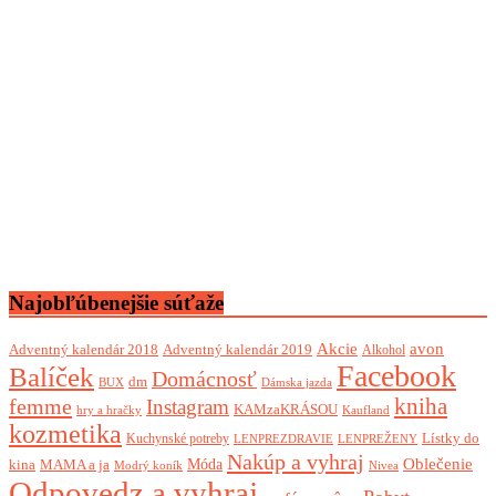
Najobľúbenejšie súťaže
Akcie
avon
Adventný kalendár 2018
Adventný kalendár 2019
Alkohol
Facebook
Balíček
Domácnosť
dm
BUX
Dámska jazda
femme
kniha
Instagram
KAMzaKRÁSOU
Kaufland
hry a hračky
kozmetika
Lístky do
Kuchynské potreby
LENPREZDRAVIE
LENPREŽENY
Nakúp a vyhraj
Oblečenie
Móda
kina
MAMA a ja
Modrý koník
Nivea
Odpovedz a vyhraj