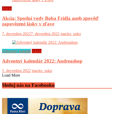
Akcie
Akcia: Spodní vody Boba Frídla aneb zpověď
zapovězené lásky v zľave
7. decembra 2022
7. decembra 2022
macko_usko
Adventný kaledár
Akcie
Adventný kalendár 2022: Andreashop
1. decembra 2022
macko_usko
Load More
Sleduj nás na Facebooku