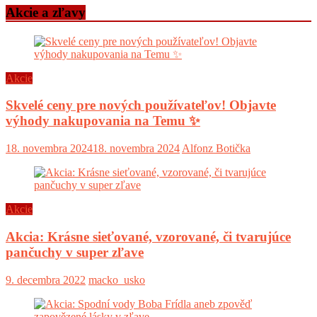
Akcie a zľavy
Akcie
Skvelé ceny pre nových používateľov! Objavte
výhody nakupovania na Temu ✨
18. novembra 2024
18. novembra 2024
Alfonz Botička
Akcie
Akcia: Krásne sieťované, vzorované, či tvarujúce
pančuchy v super zľave
9. decembra 2022
macko_usko