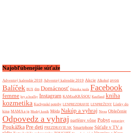
Najobľúbenejšie súťaže
Akcie
avon
Adventný kalendár 2018
Adventný kalendár 2019
Alkohol
Facebook
Balíček
Domácnosť
dm
BUX
Dámska jazda
femme
kniha
Instagram
KAMzaKRÁSOU
Kaufland
hry a hračky
kozmetika
Lístky do
Kuchynské potreby
LENPREZDRAVIE
LENPREŽENY
Nakúp a vyhraj
Oblečenie
Móda
kina
MAMA a ja
Modrý koník
Nivea
Odpovedz a vyhraj
Pobyt
parfémy vône
potraviny
Poukážka
Pre deti
Súťaže v TV a
Smartphone
PREZDRAVIE.SK
rádiu