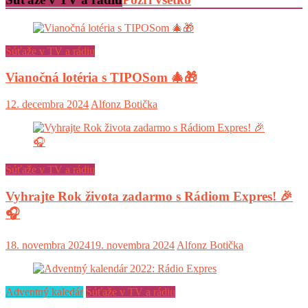
Súťaže v TV a rádiu
Vianočná lotéria s TIPOSom 🎄🎁
12. decembra 2024
Alfonz Botička
Súťaže v TV a rádiu
Vyhrajte Rok života zadarmo s Rádiom Expres! 🎉
🎧
18. novembra 2024
19. novembra 2024
Alfonz Botička
Adventný kaledár
Súťaže v TV a rádiu