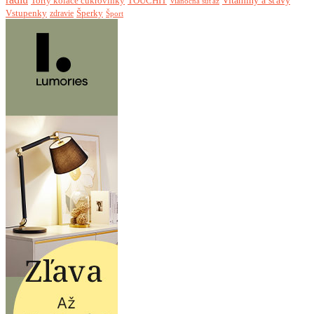
Torty koláče cukrovinky
Vitamíny a šťavy
TOUCHIT
Vianočná súťaž
Vstupenky
Šperky
zdravie
Šport