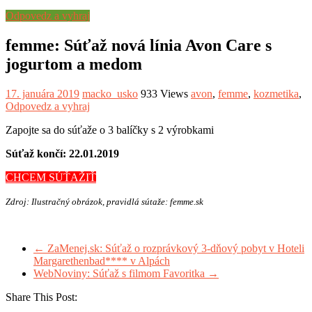
Odpovedz a vyhraj
femme: Súťaž nová línia Avon Care s
jogurtom a medom
17. januára 2019
macko_usko
933 Views
avon
,
femme
,
kozmetika
,
Odpovedz a vyhraj
Zapojte sa do súťaže o 3 balíčky s 2 výrobkami
Súťaž končí: 22.01.2019
CHCEM SÚŤAŽIŤ
Zdroj: Ilustračný obrázok, pravidlá sútaže: femme.sk
←
ZaMenej.sk: Súťaž o rozprávkový 3-dňový pobyt v Hoteli
Margarethenbad**** v Alpách
WebNoviny: Súťaž s filmom Favoritka
→
Share This Post: