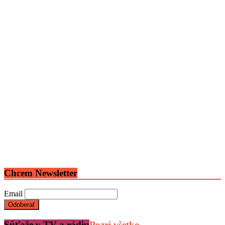
Chcem Newsletter
Email
Súťaže v TV a rádiu
Pozri všetko