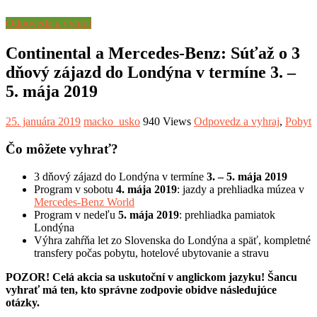
Odpovedz a vyhraj
Continental a Mercedes-Benz: Súťaž o 3
dňový zájazd do Londýna v termíne 3. –
5. mája 2019
25. januára 2019
macko_usko
940 Views
Odpovedz a vyhraj
,
Pobyt
Čo môžete vyhrať?
3 dňový zájazd do Londýna v termíne
3. – 5. mája 2019
Program v sobotu
4. mája 2019
: jazdy a prehliadka múzea v
Mercedes-Benz World
Program v nedeľu
5. mája 2019
: prehliadka pamiatok
Londýna
Výhra zahŕňa let zo Slovenska do Londýna a späť, kompletné
transfery počas pobytu, hotelové ubytovanie a stravu
POZOR! Celá akcia sa uskutoční v anglickom jazyku! Šancu
vyhrať má ten, kto správne zodpovie obidve následujúce
otázky.