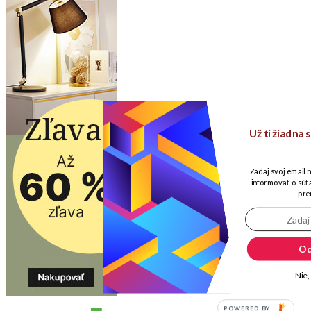
Už ti žiadna
Zadaj svoj email 
informovať o súťa
pre
Od
Nie,