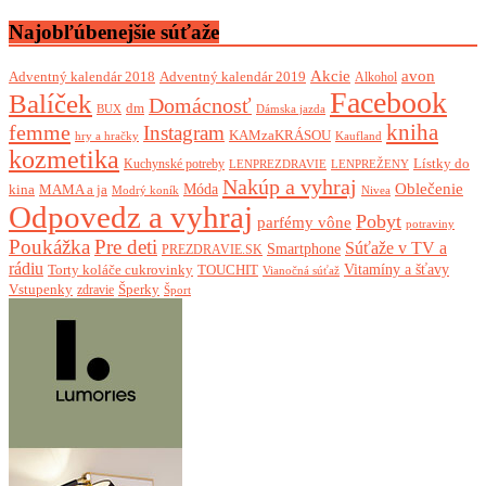
Najobľúbenejšie súťaže
Akcie
avon
Adventný kalendár 2018
Adventný kalendár 2019
Alkohol
Facebook
Balíček
Domácnosť
dm
BUX
Dámska jazda
femme
kniha
Instagram
KAMzaKRÁSOU
Kaufland
hry a hračky
kozmetika
Lístky do
Kuchynské potreby
LENPREZDRAVIE
LENPREŽENY
Nakúp a vyhraj
Oblečenie
Móda
kina
MAMA a ja
Modrý koník
Nivea
Odpovedz a vyhraj
Pobyt
parfémy vône
potraviny
Poukážka
Pre deti
Súťaže v TV a
Smartphone
PREZDRAVIE.SK
rádiu
Torty koláče cukrovinky
Vitamíny a šťavy
TOUCHIT
Vianočná súťaž
Vstupenky
Šperky
zdravie
Šport