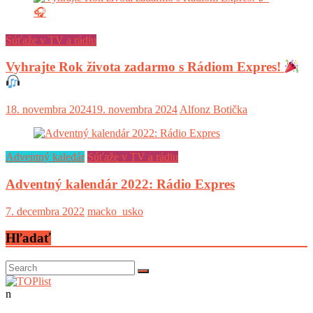
Súťaže v TV a rádiu
Vyhrajte Rok života zadarmo s Rádiom Expres!
18. novembra 2024
19. novembra 2024
Alfonz Botička
Adventný kaledár
Súťaže v TV a rádiu
Adventný kalendár 2022: Rádio Expres
7. decembra 2022
macko_usko
Hľadať
n