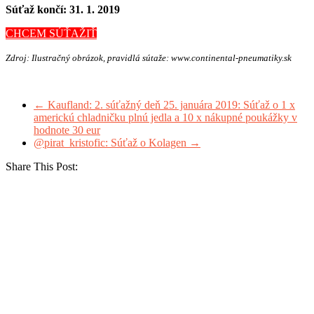
Súťaž končí: 31. 1. 2019
CHCEM SÚŤAŽIŤ
Zdroj: Ilustračný obrázok, pravidlá sútaže: www.continental-pneumatiky.sk
←
Kaufland: 2. súťažný deň 25. januára 2019: Súťaž o 1 x
americkú chladničku plnú jedla a 10 x nákupné poukážky v
hodnote 30 eur
@pirat_kristofic: Súťaž o Kolagen
→
Share This Post: