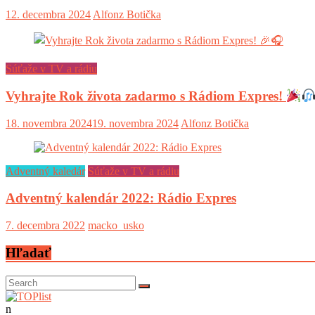
12. decembra 2024
Alfonz Botička
Súťaže v TV a rádiu
Vyhrajte Rok života zadarmo s Rádiom Expres!
18. novembra 2024
19. novembra 2024
Alfonz Botička
Adventný kaledár
Súťaže v TV a rádiu
Adventný kalendár 2022: Rádio Expres
7. decembra 2022
macko_usko
Hľadať
n