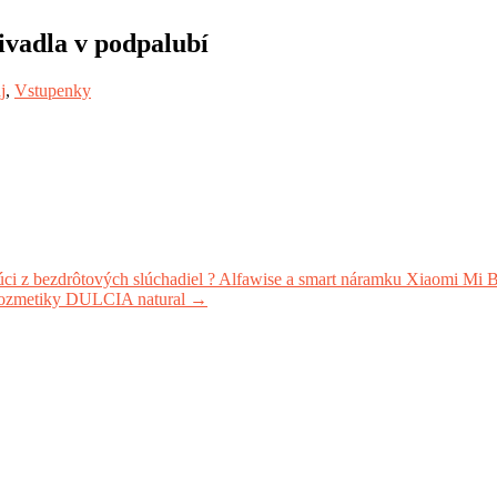
ivadla v podpalubí
j
,
Vstupenky
 z bezdrôtových slúchadiel ? Alfawise a smart náramku Xiaomi Mi B
kozmetiky DULCIA natural
→