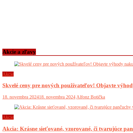
Akcie a zľavy
Akcie
Skvelé ceny pre nových používateľov! Objavte výh
18. novembra 2024
18. novembra 2024
Alfonz Botička
Akcie
Akcia: Krásne sieťované, vzorované, či tvarujúce pa