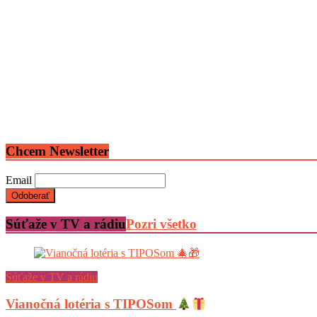
Chcem Newsletter
Email
Súťaže v TV a rádiu
Pozri všetko
Súťaže v TV a rádiu
Vianočná lotéria s TIPOSom