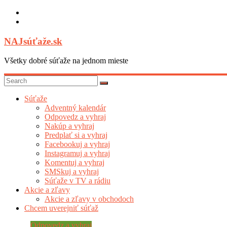
Skip
to
content
NAJsúťaže.sk
Všetky dobré súťaže na jednom mieste
Súťaže
Adventný kalendár
Odpovedz a vyhraj
Nakúp a vyhraj
Predplať si a vyhraj
Facebookuj a vyhraj
Instagramuj a vyhraj
Komentuj a vyhraj
SMSkuj a vyhraj
Súťaže v TV a rádiu
Akcie a zľavy
Akcie a zľavy v obchodoch
Chcem uverejniť súťaž
Odpovedz a vyhraj