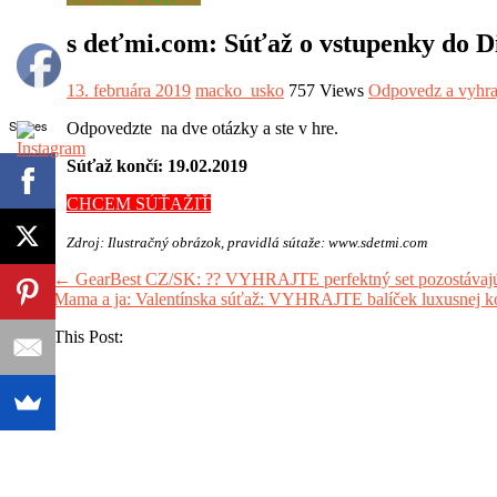
s deťmi.com: Súťaž o vstupenky do D
13. februára 2019
macko_usko
757 Views
Odpovedz a vyhra
Shares
Odpovedzte na dve otázky a ste v hre.
Súťaž končí: 19.02.2019
CHCEM SÚŤAŽIŤ
Zdroj: Ilustračný obrázok, pravidlá sútaže: www.sdetmi.com
←
GearBest CZ/SK: ?? VYHRAJTE perfektný set pozostávajúci
Mama a ja: Valentínska súťaž: VYHRAJTE balíček luxusnej 
Share This Post: