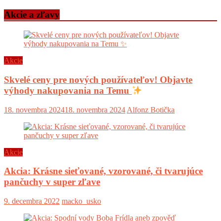
Akcie a zľavy
Akcie
Skvelé ceny pre nových používateľov! Objavte
výhody nakupovania na Temu
18. novembra 2024
18. novembra 2024
Alfonz Botička
Akcie
Akcia: Krásne sieťované, vzorované, či tvarujúce
pančuchy v super zľave
9. decembra 2022
macko_usko