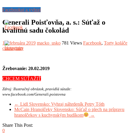
Facebookuj a vyhraj
Generali Poisťovňa, a. s.: Súťaž o
kvalitnú sadu čokolád
14. februára 2019
macko_usko
781 Views
Facebook
,
Torty koláče
cukrovinky
Žrebovanie: 20.02.2019
CHCEM SÚŤAŽIŤ
Zdroj: Ilustračný obrázok, pravidlá sútaže:
www.facebook.com/Generali.poistovna
←
Lidl Slovensko: Vyhraj náhrdeník Petry Tóth
McCain Hranolčeky Slovensko: Súťaž o plech na prípravu
hranolčekov s kuchynským budíkom
→
Share This Post:
0