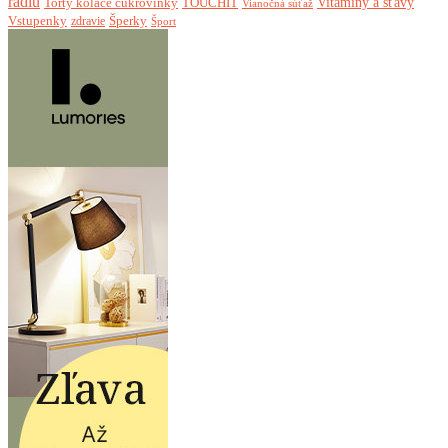
rádiu
Torty koláče cukrovinky
Vitamíny a šťavy
TOUCHIT
Vianočná súťaž
Vstupenky
Šperky
zdravie
Šport