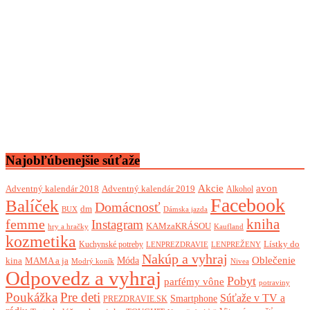
Najobľúbenejšie súťaže
Akcie
avon
Adventný kalendár 2018
Adventný kalendár 2019
Alkohol
Facebook
Balíček
Domácnosť
dm
BUX
Dámska jazda
femme
kniha
Instagram
KAMzaKRÁSOU
Kaufland
hry a hračky
kozmetika
Lístky do
Kuchynské potreby
LENPREZDRAVIE
LENPREŽENY
Nakúp a vyhraj
Oblečenie
Móda
kina
MAMA a ja
Modrý koník
Nivea
Odpovedz a vyhraj
Pobyt
parfémy vône
potraviny
Poukážka
Pre deti
Súťaže v TV a
Smartphone
PREZDRAVIE.SK