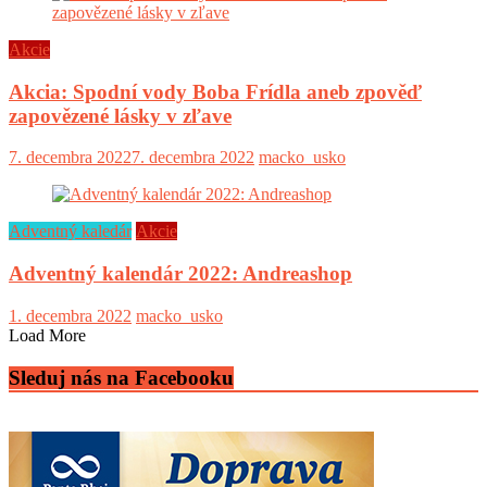
Akcie
Akcia: Spodní vody Boba Frídla aneb zpověď
zapovězené lásky v zľave
7. decembra 2022
7. decembra 2022
macko_usko
Adventný kaledár
Akcie
Adventný kalendár 2022: Andreashop
1. decembra 2022
macko_usko
Load More
Sleduj nás na Facebooku