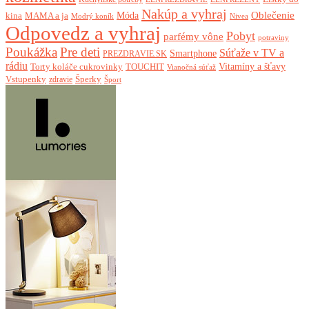
Nakúp a vyhraj
Oblečenie
Móda
kina
MAMA a ja
Modrý koník
Nivea
Odpovedz a vyhraj
Pobyt
parfémy vône
potraviny
Poukážka
Pre deti
Súťaže v TV a
Smartphone
PREZDRAVIE.SK
rádiu
Torty koláče cukrovinky
Vitamíny a šťavy
TOUCHIT
Vianočná súťaž
Vstupenky
Šperky
zdravie
Šport