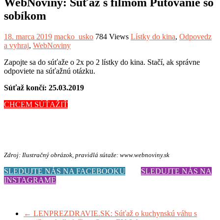
WebNoviny: Súťaž s filmom Putovanie so
sobíkom
18. marca 2019
macko_usko
784 Views
Lístky do kina
,
Odpovedz
a vyhraj
,
WebNoviny
Zapojte sa do súťaže o 2x po 2 lístky do kina. Stačí, ak správne
odpoviete na súťažnú otázku.
Súťaž končí: 25.03.2019
CHCEM SÚŤAŽIŤ
Zdroj: Ilustračný obrázok, pravidlá sútaže: www.webnoviny.sk
SLEDUJTE NÁS NA FACEBOOKU
SLEDUJTE NÁS NA
INSTAGRAME
←
LENPREZDRAVIE.SK: Súťaž o kuchynskú váhu s