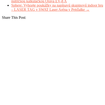
nutričnou kalkulačkou Orava EV-8 A
Sphere: Vyhrajte poukážky na napínavú skupinovú indoor hru
– LASER TAG v SWAT Laser Aréna v Petržalke
→
Share This Post: