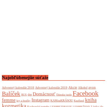
Najobľúbenejšie súťaže
Akcie
avon
Adventný kalendár 2018
Adventný kalendár 2019
Alkohol
Facebook
Balíček
Domácnosť
dm
BUX
Dámska jazda
femme
kniha
Instagram
KAMzaKRÁSOU
Kaufland
hry a hračky
kozmetika
Lístky do
Kuchynské potreby
LENPREZDRAVIE
LENPREŽENY