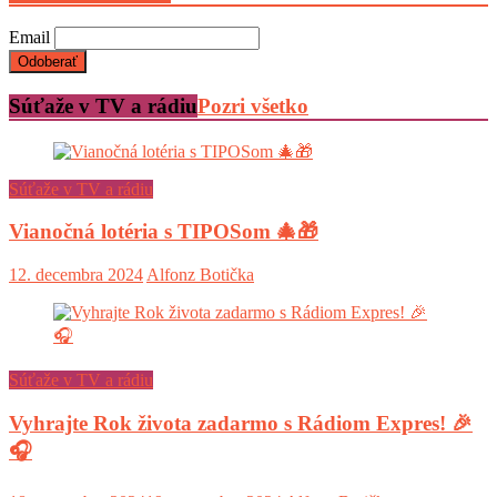
Email
Súťaže v TV a rádiu
Pozri všetko
Súťaže v TV a rádiu
Vianočná lotéria s TIPOSom 🎄🎁
12. decembra 2024
Alfonz Botička
Súťaže v TV a rádiu
Vyhrajte Rok života zadarmo s Rádiom Expres! 🎉
🎧