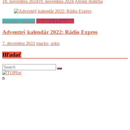
18. novembra 2024
19. novembra 2024
Alfonz Botička
Adventný kaledár
Súťaže v TV a rádiu
Adventný kalendár 2022: Rádio Expres
7. decembra 2022
macko_usko
Hľadať
n