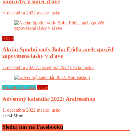
pančuchy v super zľave
9. decembra 2022
macko_usko
Akcie
Akcia: Spodní vody Boba Frídla aneb zpověď
zapovězené lásky v zľave
7. decembra 2022
7. decembra 2022
macko_usko
Adventný kaledár
Akcie
Adventný kalendár 2022: Andreashop
1. decembra 2022
macko_usko
Load More
Sleduj nás na Facebooku