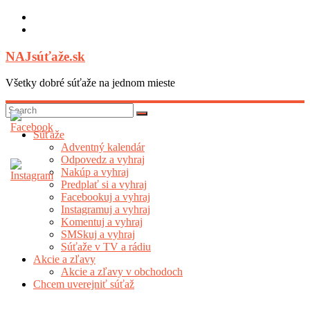
Skip
to
content
NAJsúťaže.sk
Všetky dobré súťaže na jednom mieste
Súťaže
Adventný kalendár
Odpovedz a vyhraj
Nakúp a vyhraj
Predplať si a vyhraj
Facebookuj a vyhraj
Instagramuj a vyhraj
Komentuj a vyhraj
SMSkuj a vyhraj
Súťaže v TV a rádiu
Akcie a zľavy
Akcie a zľavy v obchodoch
Chcem uverejniť súťaž