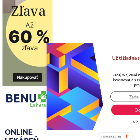
Už ti žiadna
Zadaj svoj email 
informovať o súťa
pre
Od
Nie,