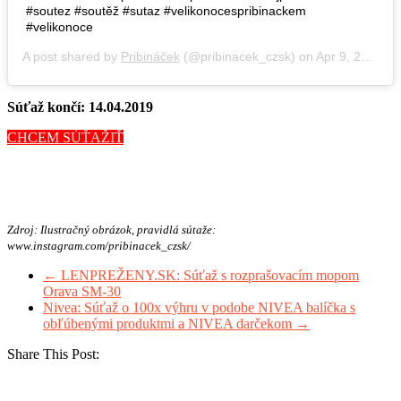
#soutez #soutěž #sutaz #velikonocespribinackem
#velikonoce
A post shared by
Pribináček
(@pribinacek_czsk) on
Apr 9, 2019 at 10:45pm PDT
Súťaž končí: 14.04.2019
CHCEM SÚŤAŽIŤ
Zdroj: Ilustračný obrázok, pravidlá sútaže:
www.instagram.com/pribinacek_czsk/
←
LENPREŽENY.SK: Súťaž s rozprašovacím mopom
Orava SM-30
Nivea: Súťaž o 100x výhru v podobe NIVEA balíčka s
obľúbenými produktmi a NIVEA darčekom
→
Share This Post: