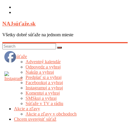
Skip
to
content
NAJsúťaže.sk
Všetky dobré súťaže na jednom mieste
Súťaže
Adventný kalendár
Odpovedz a vyhraj
Nakúp a vyhraj
Predplať si a vyhraj
Facebookuj a vyhraj
Instagramuj a vyhraj
Komentuj a vyhraj
SMSkuj a vyhraj
Súťaže v TV a rádiu
Akcie a zľavy
Akcie a zľavy v obchodoch
Chcem uverejniť súťaž