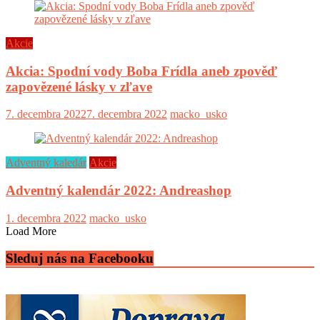
Akcie
Akcia: Spodní vody Boba Frídla aneb zpověď
zapovězené lásky v zľave
7. decembra 2022
7. decembra 2022
macko_usko
Adventný kaledár
Akcie
Adventný kalendár 2022: Andreashop
1. decembra 2022
macko_usko
Load More
Sleduj nás na Facebooku