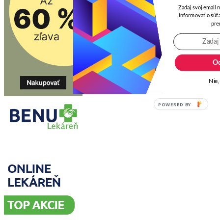
Zadaj svoj email 
informovať o súťa
pre
Od
Nie,