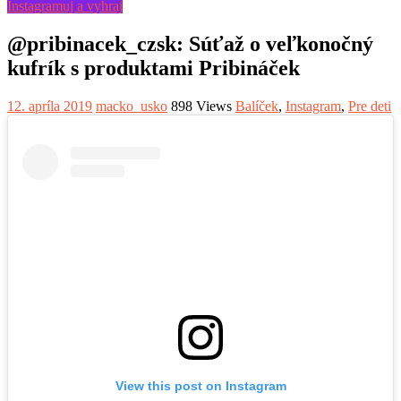
Instagramuj a vyhraj
@pribinacek_czsk: Súťaž o veľkonočný
kufrík s produktami Pribináček
12. apríla 2019
macko_usko
898 Views
Balíček
,
Instagram
,
Pre deti
View this post on Instagram