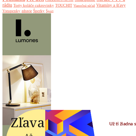
rádiu
Torty koláče cukrovinky
Vitamíny a šťavy
TOUCHIT
Vianočná súťaž
Vstupenky
Šperky
zdravie
Šport
Už ti ži
neu