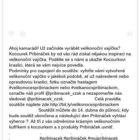
Ahoj kamarádi! Už začínáte vyrábět velikonoční vajíčka?
Kocourek Pribináček by od vás rád získal nějakou inspiraci na
velikonoční vajíčka. Podělte se s námi a ukažte Kocourkovi
kraslici, která se vám nejvíce povedla. ⠀⠀⠀⠀⠀⠀⠀⠀⠀
Podmínky pro zapojení do soutěže: vyfoťte vámi vytvořené
velikonoční vajíčko v jakékoli podobě, ať už nakreslené nebo
opravdovou kraslici, fotku označte hastagem
#velikonocespribinackem nebo #velkanocspribinackom,
označte náš profil @pribinacek_czsk a nezapomeňte nás
sledovat @pribinacek_czsk. ⠀⠀⠀⠀⠀⠀⠀⠀⠀ Celá pravidla
soutěže najdete zde:http://bit.ly/velikonocespribinackem
⠀⠀⠀⠀⠀⠀⠀⠀⠀ Soutěžit můžete do 14. dubna do půlnoci, kdy
bude soutěž ukončena a následující den Pribináček vyhlásí
výherce ?. Až tři z vás odměníme krásným velikonočním
kufříkem s kocourkem a s produkty Pribináček uvnitř.
.⠀⠀⠀⠀⠀⠀⠀⠀⠀ .⠀⠀⠀⠀⠀⠀⠀⠀⠀ .⠀⠀⠀⠀⠀⠀⠀⠀⠀ .⠀⠀⠀⠀⠀⠀⠀⠀⠀
.⠀⠀⠀⠀⠀⠀⠀⠀⠀ #pribinacek #pribináček #mujpribinacek