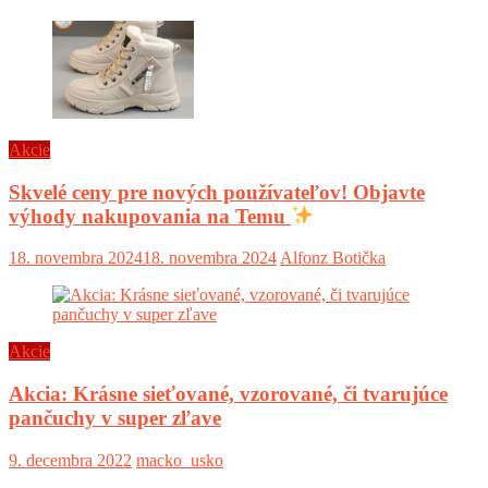
Akcie
Skvelé ceny pre nových používateľov! Objavte
výhody nakupovania na Temu
18. novembra 2024
18. novembra 2024
Alfonz Botička
Akcie
Akcia: Krásne sieťované, vzorované, či tvarujúce
pančuchy v super zľave
9. decembra 2022
macko_usko