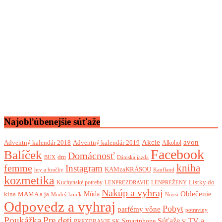
Najobľúbenejšie súťaže
Akcie
avon
Adventný kalendár 2018
Adventný kalendár 2019
Alkohol
Facebook
Balíček
Domácnosť
dm
BUX
Dámska jazda
femme
kniha
Instagram
KAMzaKRÁSOU
Kaufland
hry a hračky
kozmetika
Lístky do
Kuchynské potreby
LENPREZDRAVIE
LENPREŽENY
Nakúp a vyhraj
Oblečenie
Móda
kina
MAMA a ja
Modrý koník
Nivea
Odpovedz a vyhraj
Pobyt
parfémy vône
potraviny
Poukážka
Pre deti
Súťaže v TV a
Smartphone
PREZDRAVIE.SK