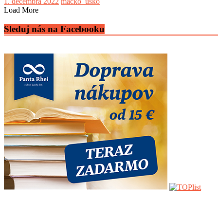
1. decembra 2022
macko_usko
Load More
Sleduj nás na Facebooku