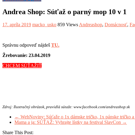
Andrea Shop: Súťaž o parný mop 10 v 1
17. apríla 2019
macko_usko
859 Views
Andreashop
,
Domácnosť
,
Fa
Správnu odpoveď nájdeš
TU.
Žrebovanie: 23.04.2019
CHCEM SÚŤAŽIŤ
Zdroj: Ilustračný obrázok, pravidlá sútaže: www.facebook.com/andreashop.sk
←
WebNoviny: Súťaže o 1x dámske tričko, 1x pánske tričko a 1
Mama a ja: SÚŤAŽ: Vyhrajte lístky na festival SlavCon
→
Share This Post: