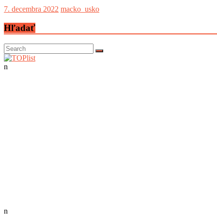
7. decembra 2022
macko_usko
Hľadať
n
n