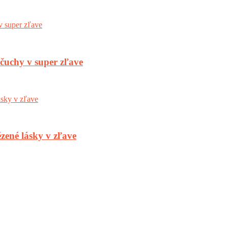
nčuchy v super zľave
zené lásky v zľave