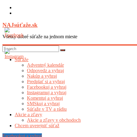
Skip
to
content
NAJsúťaže.sk
Všetky dobré súťaže na jednom mieste
Súťaže
Adventný kalendár
Odpovedz a vyhraj
Nakúp a vyhraj
Predplať si a vyhraj
Facebookuj a vyhraj
Instagramuj a vyhraj
Komentuj a vyhraj
SMSkuj a vyhraj
Súťaže v TV a rádiu
Akcie a zľavy
Akcie a zľavy v obchodoch
Chcem uverejniť súťaž
Facebookuj a vyhraj