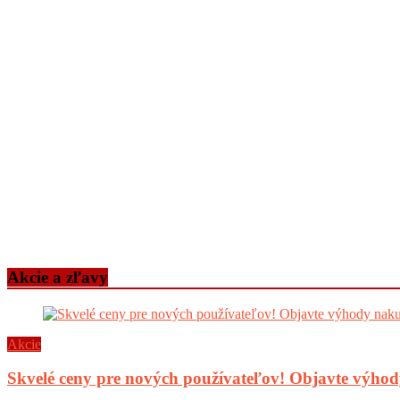
Akcie a zľavy
Akcie
Skvelé ceny pre nových používateľov! Objavte výh