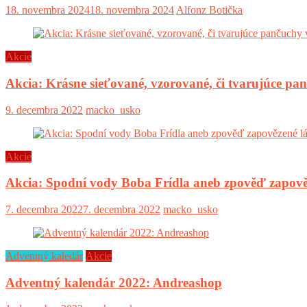
18. novembra 2024
18. novembra 2024
Alfonz Botička
Akcie
Akcia: Krásne sieťované, vzorované, či tvarujúce pa
9. decembra 2022
macko_usko
Akcie
Akcia: Spodní vody Boba Frídla aneb zpověď zapově
7. decembra 2022
7. decembra 2022
macko_usko
Adventný kaledár
Akcie
Adventný kalendár 2022: Andreashop