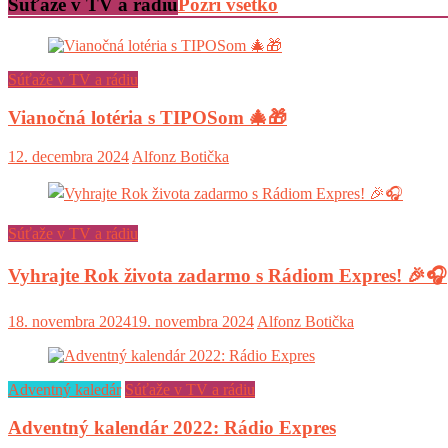
Súťaže v TV a rádiu
Pozri všetko
Súťaže v TV a rádiu
Vianočná lotéria s TIPOSom 🎄🎁
12. decembra 2024
Alfonz Botička
Súťaže v TV a rádiu
Vyhrajte Rok života zadarmo s Rádiom Expres! 🎉🎧
18. novembra 2024
19. novembra 2024
Alfonz Botička
Adventný kaledár
Súťaže v TV a rádiu
Adventný kalendár 2022: Rádio Expres