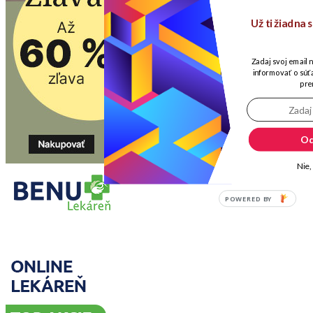
Už ti žiadna
Zadaj svoj email 
informovať o súťa
pre
Od
Nie,