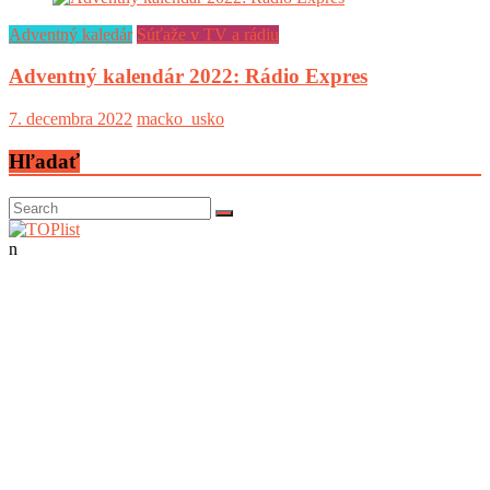
Adventný kaledár
Súťaže v TV a rádiu
Adventný kalendár 2022: Rádio Expres
7. decembra 2022
macko_usko
Hľadať
n