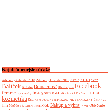
Najobľúbenejšie súťaže
Akcie
avon
Adventný kalendár 2018
Adventný kalendár 2019
Alkohol
Facebook
Balíček
Domácnosť
dm
BUX
Dámska jazda
femme
kniha
Instagram
KAMzaKRÁSOU
Kaufland
hry a hračky
kozmetika
Lístky do
Kuchynské potreby
LENPREZDRAVIE
LENPREŽENY
Nakúp a vyhraj
Oblečenie
Móda
kina
MAMA a ja
Modrý koník
Nivea