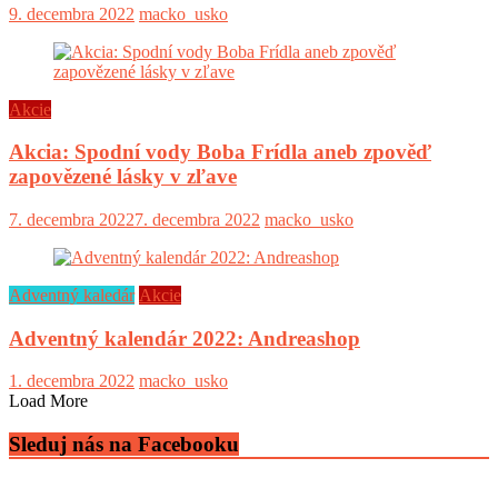
9. decembra 2022
macko_usko
Akcie
Akcia: Spodní vody Boba Frídla aneb zpověď
zapovězené lásky v zľave
7. decembra 2022
7. decembra 2022
macko_usko
Adventný kaledár
Akcie
Adventný kalendár 2022: Andreashop
1. decembra 2022
macko_usko
Load More
Sleduj nás na Facebooku