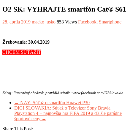
O2 SK: VYHRAJTE smartfón Cat® S61
28. apríla 2019
macko_usko
853 Views
Facebook
,
Smartphone
Žrebovanie: 30.04.2019
CHCEM SÚŤAŽIŤ
Zdroj: Ilustračný obrázok, pravidlá sútaže: www.facebook.com/O2Slovakia
←
NAY: Súťaž o smartfón Huawei P30
DIGI SLOVAKIA: Súťaž o Televízor Sony Bravia,
Playstation 4 + najnovšia hra FIFA 2019 a ďalšie parádne
športové ceny
→
Share This Post: