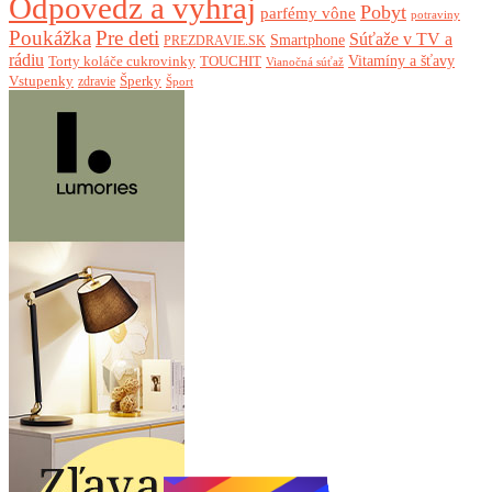
Odpovedz a vyhraj
Pobyt
parfémy vône
potraviny
Poukážka
Pre deti
Súťaže v TV a
Smartphone
PREZDRAVIE.SK
rádiu
Torty koláče cukrovinky
Vitamíny a šťavy
TOUCHIT
Vianočná súťaž
Vstupenky
Šperky
zdravie
Šport