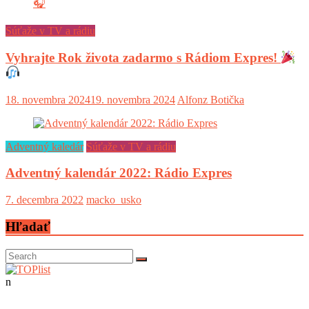
Súťaže v TV a rádiu
Vyhrajte Rok života zadarmo s Rádiom Expres!
18. novembra 2024
19. novembra 2024
Alfonz Botička
Adventný kaledár
Súťaže v TV a rádiu
Adventný kalendár 2022: Rádio Expres
7. decembra 2022
macko_usko
Hľadať
n