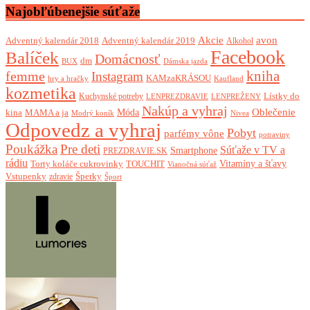
Najobľúbenejšie súťaže
Akcie
avon
Adventný kalendár 2018
Adventný kalendár 2019
Alkohol
Facebook
Balíček
Domácnosť
dm
BUX
Dámska jazda
femme
kniha
Instagram
KAMzaKRÁSOU
Kaufland
hry a hračky
kozmetika
Lístky do
Kuchynské potreby
LENPREZDRAVIE
LENPREŽENY
Nakúp a vyhraj
Oblečenie
Móda
kina
MAMA a ja
Modrý koník
Nivea
Odpovedz a vyhraj
Pobyt
parfémy vône
potraviny
Poukážka
Pre deti
Súťaže v TV a
Smartphone
PREZDRAVIE.SK
rádiu
Torty koláče cukrovinky
Vitamíny a šťavy
TOUCHIT
Vianočná súťaž
Vstupenky
Šperky
zdravie
Šport