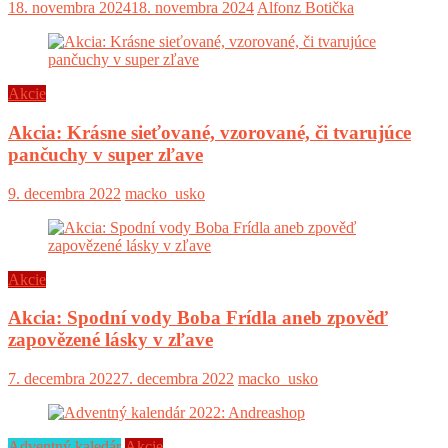
18. novembra 2024
18. novembra 2024
Alfonz Botička
Akcie
Akcia: Krásne sieťované, vzorované, či tvarujúce
pančuchy v super zľave
9. decembra 2022
macko_usko
Akcie
Akcia: Spodní vody Boba Frídla aneb zpověď
zapovězené lásky v zľave
7. decembra 2022
7. decembra 2022
macko_usko
Adventný kaledár
Akcie