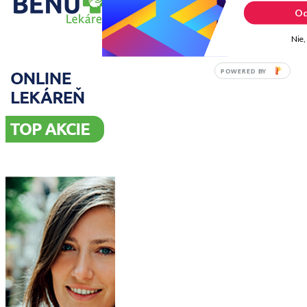
Od
Nie,