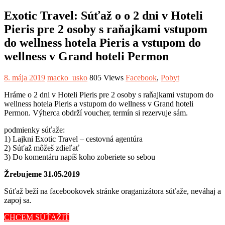
Exotic Travel: Súťaž o o 2 dni v Hoteli
Pieris pre 2 osoby s raňajkami vstupom
do wellness hotela Pieris a vstupom do
wellness v Grand hoteli Permon
8. mája 2019
macko_usko
805 Views
Facebook
,
Pobyt
Hráme o 2 dni v Hoteli Pieris pre 2 osoby s raňajkami vstupom do
wellness hotela Pieris a vstupom do wellness v Grand hoteli
Permon. Výherca obdrží voucher, termín si rezervuje sám.
podmienky súťaže:
1) Lajkni Exotic Travel – cestovná agentúra
2) Súťaž môžeš zdieľať
3) Do komentáru napíš koho zoberiete so sebou
Žrebujeme 31.05.2019
Súťaž beží na facebookovek stránke oraganizátora súťaže, neváhaj a
zapoj sa.
CHCEM SÚŤAŽIŤ