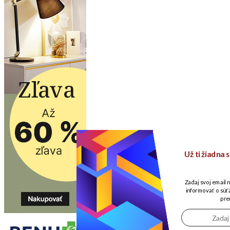
Už ti žiadna
Zadaj svoj email 
informovať o súťa
pre