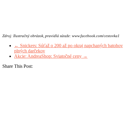
Zdroj: Ilustračný obrázok, pravidlá sútaže: www.facebook.com/cestovka1
←
Snickers: Súťaž o 200 až po okraj napchaných batohov
plných darčekov
Akcie: AndreaShop: Sviatočné ceny
→
Share This Post: