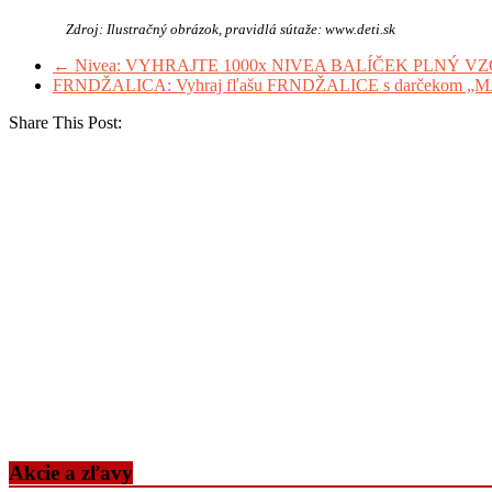
Zdroj: Ilustračný obrázok, pravidlá sútaže: www.deti.sk
←
Nivea: VYHRAJTE 1000x NIVEA BALÍČEK PLNÝ V
FRNDŽALICA: Vyhraj fľašu FRNDŽALICE s darčeko
Share This Post:
Akcie a zľavy