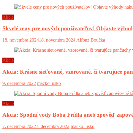
Akcie
Skvelé ceny pre nových používateľov! Objavte výh
18. novembra 2024
18. novembra 2024
Alfonz Botička
Akcie
Akcia: Krásne sieťované, vzorované, či tvarujúce pa
9. decembra 2022
macko_usko
Akcie
Akcia: Spodní vody Boba Frídla aneb zpověď zapově
7. decembra 2022
7. decembra 2022
macko_usko