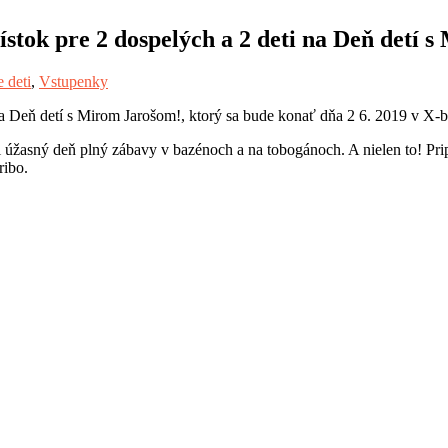
ístok pre 2 dospelých a 2 deti na Deň detí 
e deti
,
Vstupenky
na Deň detí s Mirom Jarošom!, ktorý sa bude konať dňa 2 6. 2019 v X-
i úžasný deň plný zábavy v bazénoch a na tobogánoch. A nielen to! Prip
ribo.