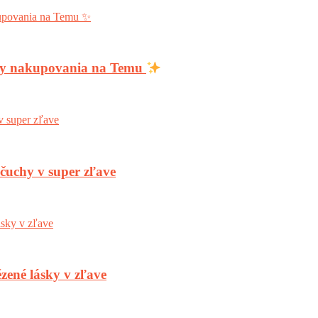
ody nakupovania na Temu
nčuchy v super zľave
zené lásky v zľave