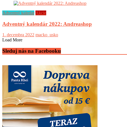
Adventný kaledár
Akcie
Adventný kalendár 2022: Andreashop
1. decembra 2022
macko_usko
Load More
Sleduj nás na Facebooku