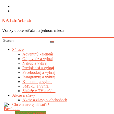
Skip
to
content
NAJsúťaže.sk
Všetky dobré súťaže na jednom mieste
Súťaže
Adventný kalendár
Odpovedz a vyhraj
Nakúp a vyhraj
Predplať si a vyhraj
Facebookuj a vyhraj
Instagramuj a vyhraj
Komentuj a vyhraj
SMSkuj a vyhraj
Súťaže v TV a rádiu
Akcie a zľavy
Akcie a zľavy v obchodoch
Chcem uverejniť súťaž
Odpovedz a vyhraj