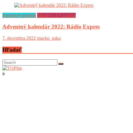
Adventný kaledár
Súťaže v TV a rádiu
Adventný kalendár 2022: Rádio Expres
7. decembra 2022
macko_usko
Hľadať
n