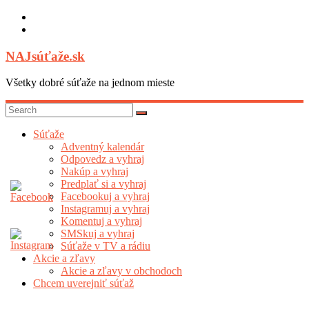
Skip
to
content
NAJsúťaže.sk
Všetky dobré súťaže na jednom mieste
Súťaže
Adventný kalendár
Odpovedz a vyhraj
Nakúp a vyhraj
Predplať si a vyhraj
Facebookuj a vyhraj
Instagramuj a vyhraj
Komentuj a vyhraj
SMSkuj a vyhraj
Súťaže v TV a rádiu
Akcie a zľavy
Akcie a zľavy v obchodoch
Chcem uverejniť súťaž