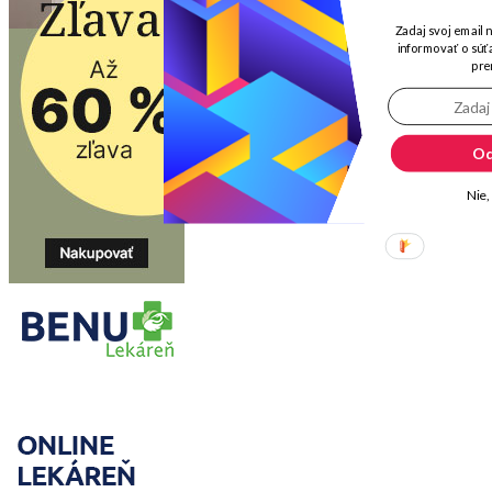
Zadaj svoj email 
informovať o súťa
pre
Od
Nie,