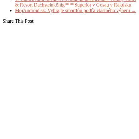
& Resort Dachsteinkönig****Superior v Gosau v Rakúsku
MojAndroid.sk: Vyhrajte smartfón podľa vlastného výberu
→
Share This Post: