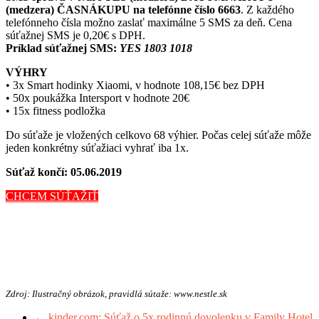
(medzera) ČASNÁKUPU na telefónne číslo 6663
. Z každého
telefónneho čísla možno zaslať maximálne 5 SMS za deň. Cena
súťažnej SMS je 0,20€ s DPH.
Príklad súťažnej SMS:
YES 1803 1018
VÝHRY
• 3x Smart hodinky Xiaomi, v hodnote 108,15€ bez DPH
• 50x poukážka Intersport v hodnote 20€
• 15x fitness podložka
Do súťaže je vložených celkovo 68 výhier. Počas celej súťaže môže
jeden konkrétny súťažiaci vyhrať iba 1x.
Súťaž končí: 05.06.2019
CHCEM SÚŤAŽIŤ
Zdroj: Ilustračný obrázok, pravidlá sútaže: www.nestle.sk
←
kinder.com: Súťaž o 5x rodinnú dovolenku v Family Hotel