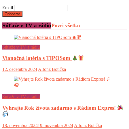
Email
Súťaže v TV a rádiu
Pozri všetko
Súťaže v TV a rádiu
Vianočná lotéria s TIPOSom
12. decembra 2024
Alfonz Botička
Súťaže v TV a rádiu
Vyhrajte Rok života zadarmo s Rádiom Expres!
18. novembra 2024
19. novembra 2024
Alfonz Botička