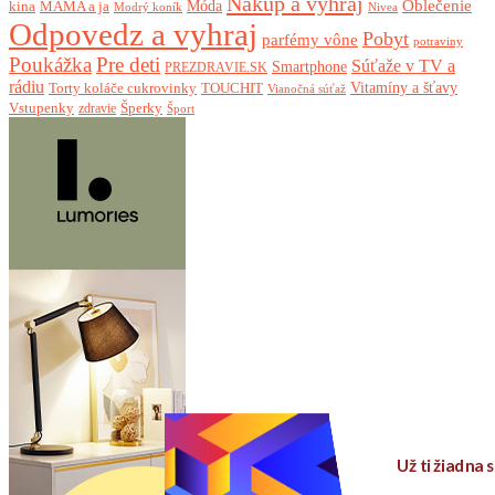
Nakúp a vyhraj
Oblečenie
Móda
kina
MAMA a ja
Modrý koník
Nivea
Odpovedz a vyhraj
Pobyt
parfémy vône
potraviny
Poukážka
Pre deti
Súťaže v TV a
Smartphone
PREZDRAVIE.SK
rádiu
Torty koláče cukrovinky
Vitamíny a šťavy
TOUCHIT
Vianočná súťaž
Vstupenky
Šperky
zdravie
Šport
Už ti žiadna