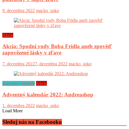
9. decembra 2022
macko_usko
Akcie
Akcia: Spodní vody Boba Frídla aneb zpověď
zapovězené lásky v zľave
7. decembra 2022
7. decembra 2022
macko_usko
Adventný kaledár
Akcie
Adventný kalendár 2022: Andreashop
1. decembra 2022
macko_usko
Load More
Sleduj nás na Facebooku