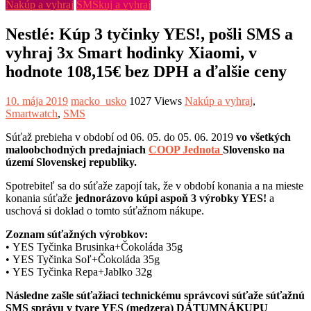
Nakúp a vyhraj
SMSkuj a vyhraj
Nestlé: Kúp 3 tyčinky YES!, pošli SMS a
vyhraj 3x Smart hodinky Xiaomi, v
hodnote 108,15€ bez DPH a ďalšie ceny
10. mája 2019
macko_usko
1027 Views
Nakúp a vyhraj
,
Smartwatch
,
SMS
Súťaž prebieha v období od 06. 05. do 05. 06. 2019
vo všetkých
maloobchodných predajniach
COOP Jednota
Slovensko na
území Slovenskej republiky.
Spotrebiteľ sa do súťaže zapojí tak, že v období konania a na mieste
konania súťaže
jednorázovo kúpi aspoň 3 výrobky YES!
a
uschová si doklad o tomto súťažnom nákupe.
Zoznam súťažných výrobkov:
• YES Tyčinka Brusinka+Čokoláda 35g
• YES Tyčinka Soľ+Čokoláda 35g
• YES Tyčinka Repa+Jablko 32g
Následne zašle súťažiaci technickému správcovi súťaže súťažnú
SMS správu v tvare YES (medzera) DÁTUMNÁKUPU