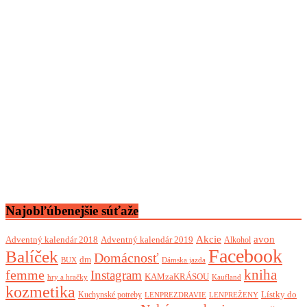
Najobľúbenejšie súťaže
Akcie
avon
Adventný kalendár 2018
Adventný kalendár 2019
Alkohol
Facebook
Balíček
Domácnosť
dm
BUX
Dámska jazda
femme
kniha
Instagram
KAMzaKRÁSOU
Kaufland
hry a hračky
kozmetika
Lístky do
Kuchynské potreby
LENPREZDRAVIE
LENPREŽENY