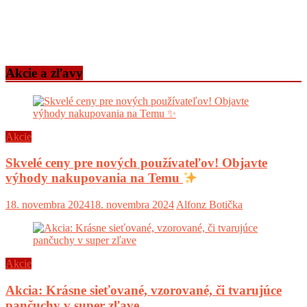
Akcie a zľavy
Akcie
Skvelé ceny pre nových používateľov! Objavte
výhody nakupovania na Temu
18. novembra 2024
18. novembra 2024
Alfonz Botička
Akcie
Akcia: Krásne sieťované, vzorované, či tvarujúce
pančuchy v super zľave