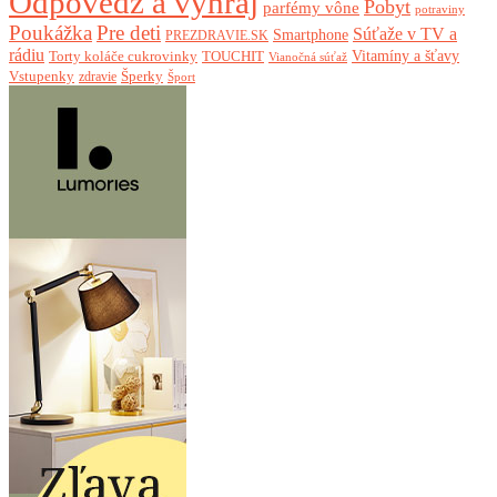
Odpovedz a vyhraj
Pobyt
parfémy vône
potraviny
Poukážka
Pre deti
Súťaže v TV a
Smartphone
PREZDRAVIE.SK
rádiu
Torty koláče cukrovinky
Vitamíny a šťavy
TOUCHIT
Vianočná súťaž
Vstupenky
Šperky
zdravie
Šport