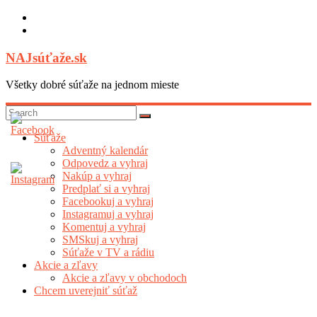
Skip
to
content
NAJsúťaže.sk
Všetky dobré súťaže na jednom mieste
Súťaže
Adventný kalendár
Odpovedz a vyhraj
Nakúp a vyhraj
Predplať si a vyhraj
Facebookuj a vyhraj
Instagramuj a vyhraj
Komentuj a vyhraj
SMSkuj a vyhraj
Súťaže v TV a rádiu
Akcie a zľavy
Akcie a zľavy v obchodoch
Chcem uverejniť súťaž