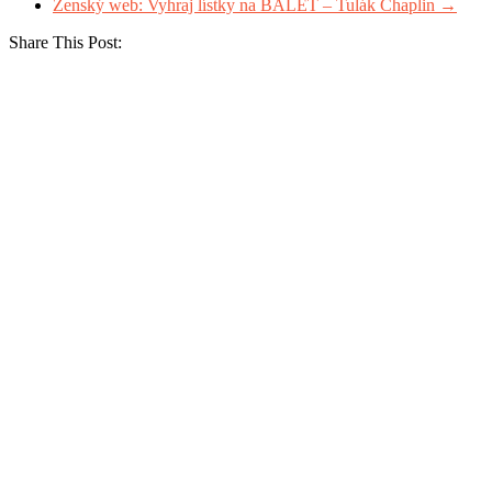
Ženský web: Vyhraj lístky na BALET – Tulák Chaplin
→
Share This Post: