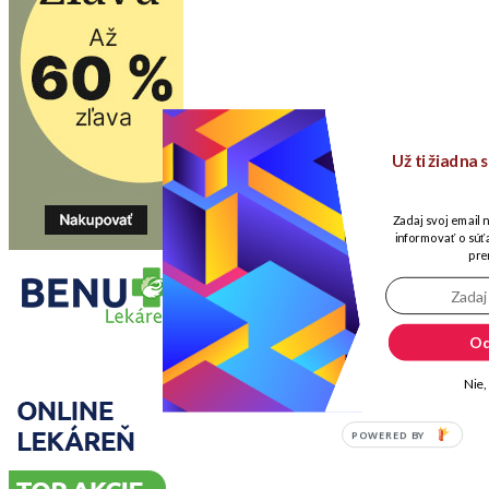
Už ti žiadna
Zadaj svoj email 
informovať o súťa
pre
Od
Nie,