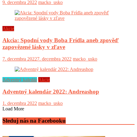
9. decembra 2022
macko_usko
Akcie
Akcia: Spodní vody Boba Frídla aneb zpověď
zapovězené lásky v zľave
7. decembra 2022
7. decembra 2022
macko_usko
Adventný kaledár
Akcie
Adventný kalendár 2022: Andreashop
1. decembra 2022
macko_usko
Load More
Sleduj nás na Facebooku