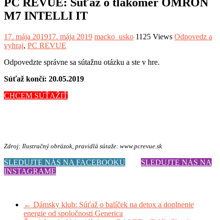
PC REVUE: Súťaž o tlakomer OMRON
M7 INTELLI IT
17. mája 2019
17. mája 2019
macko_usko
1125 Views
Odpovedz a
vyhraj
,
PC REVUE
Odpovedzte správne sa sútažnu otázku a ste v hre.
Súťaž končí: 20.05.2019
CHCEM SÚŤAŽIŤ
Zdroj: Ilustračný obrázok, pravidlá sútaže: www.pcrevue.sk
SLEDUJTE NÁS NA FACEBOOKU
SLEDUJTE NÁS NA
INSTAGRAME
←
Dámsky klub: Súťaž o balíček na detox a doplnenie
energie od spoločnosti Generica