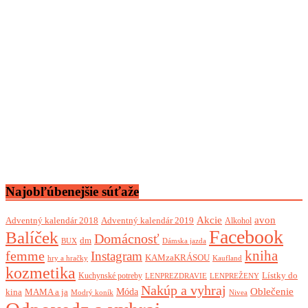
Najobľúbenejšie súťaže
Akcie
avon
Adventný kalendár 2018
Adventný kalendár 2019
Alkohol
Facebook
Balíček
Domácnosť
dm
BUX
Dámska jazda
femme
kniha
Instagram
KAMzaKRÁSOU
Kaufland
hry a hračky
kozmetika
Lístky do
Kuchynské potreby
LENPREZDRAVIE
LENPREŽENY
Nakúp a vyhraj
Oblečenie
Móda
kina
MAMA a ja
Modrý koník
Nivea