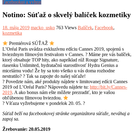
Facebookuj a vyhraj
Notino: Súťaž o skvelý balíček kozmetiky
18. mája 2019
macko_usko
763 Views
Balíček
,
Facebook
,
kozmetika
Premiérová SÚŤAŽ
L’Oréal Paris uvádza exkluzívnu edíciu Cannes 2019, spojenú s
hviezdnym filmovým festivalom v Cannes.
?
Máme pre vás balíček,
ktorý obsahuje TOP hity, ako napríklad rúž Rouge Signature,
riasenku Unlimited, hydratačnú starostlivosť Hydra Genius a
micelárnu vodu! Že by sa toto všetko u vás doma rozhodne
nestratilo?
?
Tak sa zapojte do našej súťaže!
?️
Povedzte nám, aké produkty nájdete v limitovanej edícii Cannes
2019 od L’Oréal Paris? Nápovedu nájdete tu:
http://bit.ly/Cannes-
2019
. A ako bonus nám ešte môžete prezradiť, kto je vašou
obľúbenou filmovou hviezdou.
?️
Víťaza vyžrebujeme v pondelok 20. 05.
?
Súťaž beží na facebookovej stránke organizátora súťaže, neváhaj a
zapoj sa.
Žrebovanie: 20.05.2019