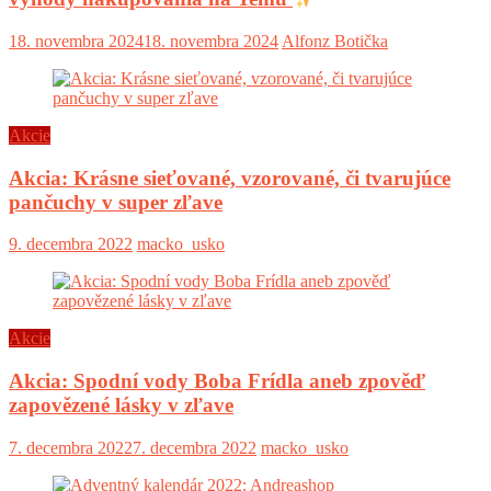
18. novembra 2024
18. novembra 2024
Alfonz Botička
Akcie
Akcia: Krásne sieťované, vzorované, či tvarujúce
pančuchy v super zľave
9. decembra 2022
macko_usko
Akcie
Akcia: Spodní vody Boba Frídla aneb zpověď
zapovězené lásky v zľave
7. decembra 2022
7. decembra 2022
macko_usko