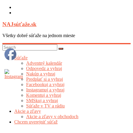
Skip
to
content
NAJsúťaže.sk
Všetky dobré súťaže na jednom mieste
Súťaže
Adventný kalendár
Odpovedz a vyhraj
Nakúp a vyhraj
Predplať si a vyhraj
Facebookuj a vyhraj
Instagramuj a vyhraj
Komentuj a vyhraj
SMSkuj a vyhraj
Súťaže v TV a rádiu
Akcie a zľavy
Akcie a zľavy v obchodoch
Chcem uverejniť súťaž