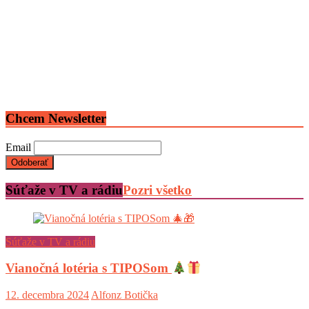
Chcem Newsletter
Email
Súťaže v TV a rádiu
Pozri všetko
Súťaže v TV a rádiu
Vianočná lotéria s TIPOSom
12. decembra 2024
Alfonz Botička