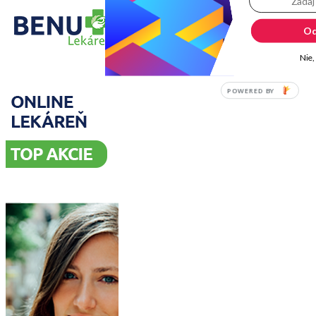
Od
Nie,