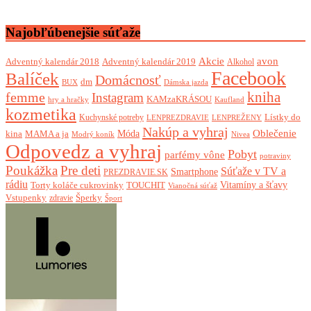
Najobľúbenejšie súťaže
Akcie
avon
Adventný kalendár 2018
Adventný kalendár 2019
Alkohol
Facebook
Balíček
Domácnosť
dm
BUX
Dámska jazda
femme
kniha
Instagram
KAMzaKRÁSOU
Kaufland
hry a hračky
kozmetika
Lístky do
Kuchynské potreby
LENPREZDRAVIE
LENPREŽENY
Nakúp a vyhraj
Oblečenie
Móda
kina
MAMA a ja
Modrý koník
Nivea
Odpovedz a vyhraj
Pobyt
parfémy vône
potraviny
Poukážka
Pre deti
Súťaže v TV a
Smartphone
PREZDRAVIE.SK
rádiu
Torty koláče cukrovinky
Vitamíny a šťavy
TOUCHIT
Vianočná súťaž
Vstupenky
Šperky
zdravie
Šport