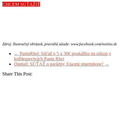
CHCEM SÚŤAŽIŤ
Zdroj: Ilustračný obrázok, pravidlá sútaže: www.facebook.com/notino.sk
←
PantaRhei: Súťaž o 5 x 30€ poukážku na nákup v
kníhkupectvách Panta Rhei
Digitall: SÚŤAŽ o parádny Xiaomi smartphone!
→
Share This Post: