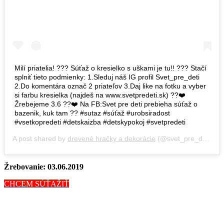
Milí priatelia! ??? Súťaž o kresielko s uškami je tu!! ??? Stačí
splniť tieto podmienky: 1.Sleduj náš IG profil Svet_pre_deti
2.Do komentára označ 2 priateľov 3.Daj like na fotku a vyber
si farbu kresielka (najdeš na www.svetpredeti.sk) ??❤️
Žrebejeme 3.6 ??❤️ Na FB:Svet pre deti prebieha súťaž o
bazenik, kuk tam ?? #sutaz #súťaž #urobsiradost
#vsetkopredeti #detskaizba #detskypokoj #svetpredeti
A post shared by
drevené hračky a dekorácie
(@svet_pre_deti) on
Žrebovanie: 03.06.2019
CHCEM SÚŤAŽIŤ