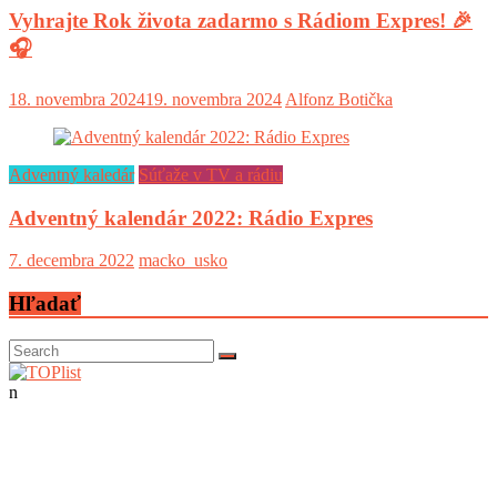
Vyhrajte Rok života zadarmo s Rádiom Expres! 🎉
🎧
18. novembra 2024
19. novembra 2024
Alfonz Botička
Adventný kaledár
Súťaže v TV a rádiu
Adventný kalendár 2022: Rádio Expres
7. decembra 2022
macko_usko
Hľadať
n