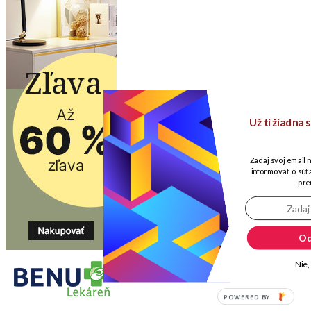
Už ti žiadna
Zadaj svoj email 
informovať o súťa
pre
Od
Nie,