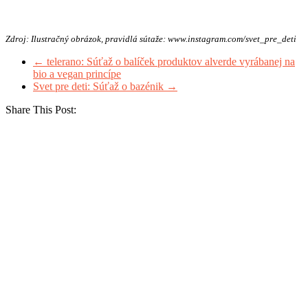
Zdroj: Ilustračný obrázok, pravidlá sútaže: www.instagram.com/svet_pre_deti
←
telerano: Súťaž o balíček produktov alverde vyrábanej na
bio a vegan princípe
Svet pre deti: Súťaž o bazénik
→
Share This Post: