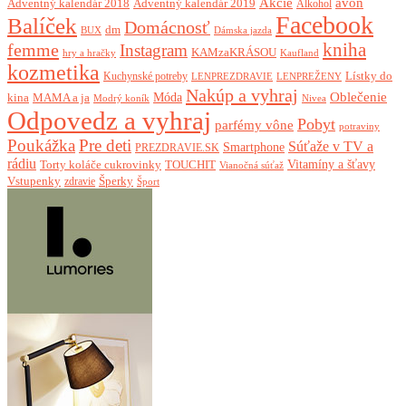
Akcie
avon
Adventný kalendár 2018
Adventný kalendár 2019
Alkohol
Facebook
Balíček
Domácnosť
dm
BUX
Dámska jazda
femme
kniha
Instagram
KAMzaKRÁSOU
Kaufland
hry a hračky
kozmetika
Lístky do
Kuchynské potreby
LENPREZDRAVIE
LENPREŽENY
Nakúp a vyhraj
Oblečenie
Móda
kina
MAMA a ja
Modrý koník
Nivea
Odpovedz a vyhraj
Pobyt
parfémy vône
potraviny
Poukážka
Pre deti
Súťaže v TV a
Smartphone
PREZDRAVIE.SK
rádiu
Torty koláče cukrovinky
Vitamíny a šťavy
TOUCHIT
Vianočná súťaž
Vstupenky
Šperky
zdravie
Šport