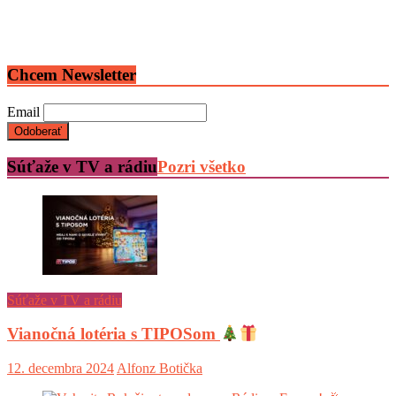
Chcem Newsletter
Email
Súťaže v TV a rádiu
Pozri všetko
Súťaže v TV a rádiu
Vianočná lotéria s TIPOSom
12. decembra 2024
Alfonz Botička