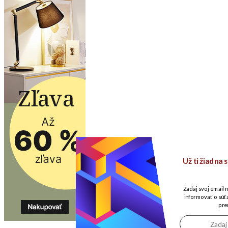
Už ti žiadna
Zadaj svoj email 
informovať o súťa
pre