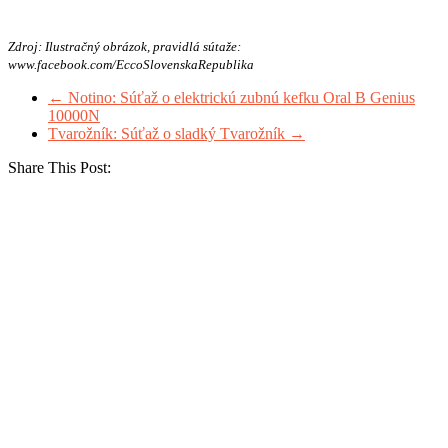
Zdroj: Ilustračný obrázok, pravidlá sútaže:
www.facebook.com/EccoSlovenskaRepublika
←
Notino: Súťaž o elektrickú zubnú kefku Oral B Genius
10000N
Tvarožník: Súťaž o sladký Tvarožník
→
Share This Post: