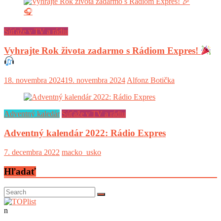
Súťaže v TV a rádiu
Vyhrajte Rok života zadarmo s Rádiom Expres!
18. novembra 2024
19. novembra 2024
Alfonz Botička
Adventný kaledár
Súťaže v TV a rádiu
Adventný kalendár 2022: Rádio Expres
7. decembra 2022
macko_usko
Hľadať
n