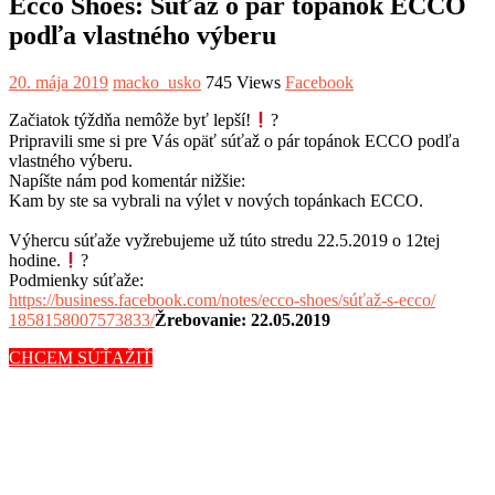
Ecco Shoes: Súťaž o pár topánok ECCO
podľa vlastného výberu
20. mája 2019
macko_usko
745 Views
Facebook
Začiatok týždňa nemôže byť lepší!
?
Pripravili sme si pre Vás opäť súťaž o pár topánok ECCO podľa
vlastného výberu.
Napíšte nám pod komentár nižšie:
Kam by ste sa vybrali na výlet v nových topánkach ECCO.
Výhercu súťaže vyžrebujeme už túto stredu 22.5.2019 o 12tej
hodine.
?
Podmienky súťaže:
https://
business.facebook.com/
notes/ecco-shoes/
súťaž-s-ecco/
1858158007573833/
Žrebovanie: 22.05.2019
CHCEM SÚŤAŽIŤ