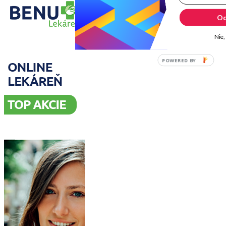
Od
Nie,