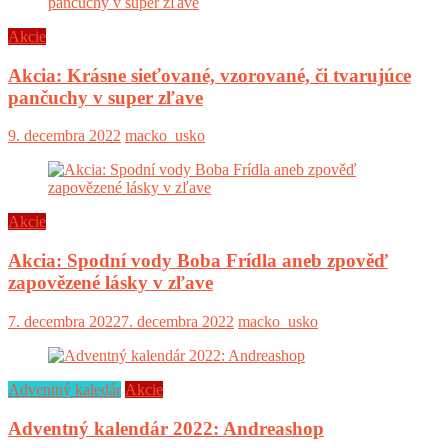
Akcie
Akcia: Krásne sieťované, vzorované, či tvarujúce
pančuchy v super zľave
9. decembra 2022
macko_usko
Akcie
Akcia: Spodní vody Boba Frídla aneb zpověď
zapovězené lásky v zľave
7. decembra 2022
7. decembra 2022
macko_usko
Adventný kaledár
Akcie
Adventný kalendár 2022: Andreashop