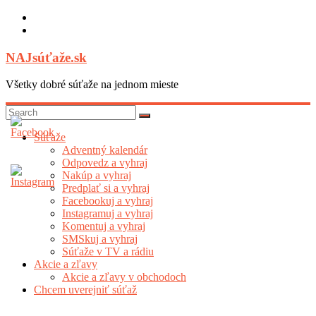
Skip
to
content
NAJsúťaže.sk
Všetky dobré súťaže na jednom mieste
Súťaže
Adventný kalendár
Odpovedz a vyhraj
Nakúp a vyhraj
Predplať si a vyhraj
Facebookuj a vyhraj
Instagramuj a vyhraj
Komentuj a vyhraj
SMSkuj a vyhraj
Súťaže v TV a rádiu
Akcie a zľavy
Akcie a zľavy v obchodoch
Chcem uverejniť súťaž