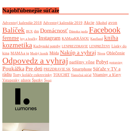
Najobľúbenejšie súťaže
Akcie
avon
Adventný kalendár 2018
Adventný kalendár 2019
Alkohol
Facebook
Balíček
Domácnosť
dm
BUX
Dámska jazda
femme
kniha
Instagram
KAMzaKRÁSOU
Kaufland
hry a hračky
kozmetika
Lístky do
Kuchynské potreby
LENPREZDRAVIE
LENPREŽENY
Nakúp a vyhraj
Oblečenie
Móda
kina
MAMA a ja
Modrý koník
Nivea
Odpovedz a vyhraj
Pobyt
parfémy vône
potraviny
Poukážka
Pre deti
Súťaže v TV a
Smartphone
PREZDRAVIE.SK
rádiu
Torty koláče cukrovinky
Vitamíny a šťavy
TOUCHIT
Vianočná súťaž
Vstupenky
Šperky
zdravie
Šport