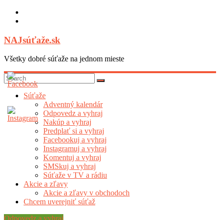
Skip
to
content
NAJsúťaže.sk
Všetky dobré súťaže na jednom mieste
Súťaže
Adventný kalendár
Odpovedz a vyhraj
Nakúp a vyhraj
Predplať si a vyhraj
Facebookuj a vyhraj
Instagramuj a vyhraj
Komentuj a vyhraj
SMSkuj a vyhraj
Súťaže v TV a rádiu
Akcie a zľavy
Akcie a zľavy v obchodoch
Chcem uverejniť súťaž
Odpovedz a vyhraj