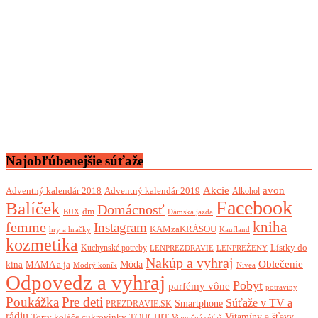
Najobľúbenejšie súťaže
Akcie
avon
Adventný kalendár 2018
Adventný kalendár 2019
Alkohol
Facebook
Balíček
Domácnosť
dm
BUX
Dámska jazda
femme
kniha
Instagram
KAMzaKRÁSOU
Kaufland
hry a hračky
kozmetika
Lístky do
Kuchynské potreby
LENPREZDRAVIE
LENPREŽENY
Nakúp a vyhraj
Oblečenie
Móda
kina
MAMA a ja
Modrý koník
Nivea
Odpovedz a vyhraj
Pobyt
parfémy vône
potraviny
Poukážka
Pre deti
Súťaže v TV a
Smartphone
PREZDRAVIE.SK
rádiu
Torty koláče cukrovinky
Vitamíny a šťavy
TOUCHIT
Vianočná súťaž