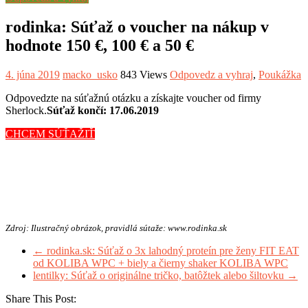
rodinka: Súťaž o voucher na nákup v
hodnote 150 €, 100 € a 50 €
4. júna 2019
macko_usko
843 Views
Odpovedz a vyhraj
,
Poukážka
Odpovedzte na súťažnú otázku a získajte voucher od firmy
Sherlock.
Súťaž končí: 17.06.2019
CHCEM SÚŤAŽIŤ
Zdroj: Ilustračný obrázok, pravidlá sútaže: www.rodinka.sk
←
rodinka.sk: Súťaž o 3x lahodný proteín pre ženy FIT EAT
od KOLIBA WPC + biely a čierny shaker KOLIBA WPC
lentilky: Súťaž o originálne tričko, batôžtek alebo šiltovku
→
Share This Post: