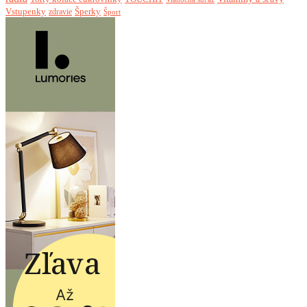
Vstupenky
Šperky
zdravie
Šport