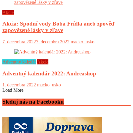
Akcie
Akcia: Spodní vody Boba Frídla aneb zpověď
zapovězené lásky v zľave
7. decembra 2022
7. decembra 2022
macko_usko
Adventný kaledár
Akcie
Adventný kalendár 2022: Andreashop
1. decembra 2022
macko_usko
Load More
Sleduj nás na Facebooku